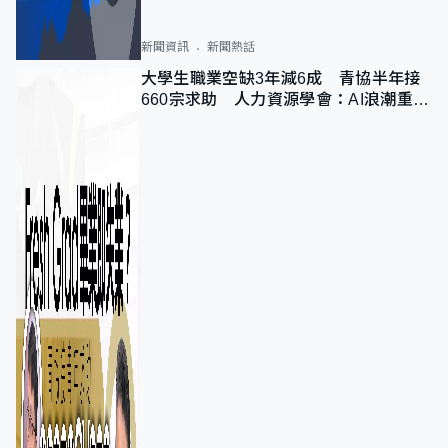
新聞資訊
新聞熱話
大學生職業空缺3年減6成 青協半年接
660宗求助 人力資源學會：AI浪潮重整
職位需求