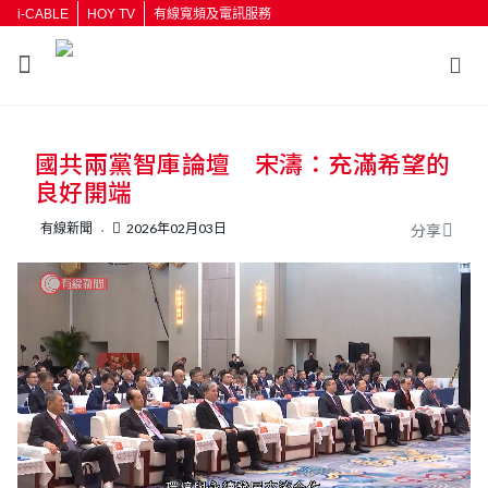
i-CABLE
HOY TV
有線寬頻及電訊服務
返回
國共兩黨智庫論壇 宋濤：充滿希望的
按輸入鍵開始搜尋
良好開端
有線新聞
2026年02月03日
分享