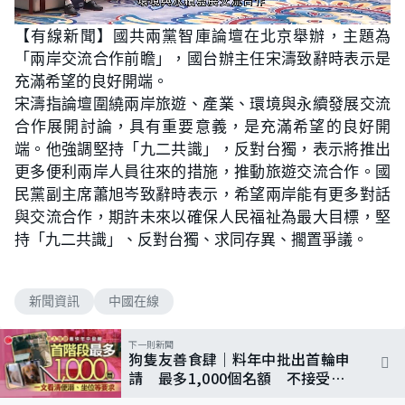
L
U
o
n
【有線新聞】國共兩黨智庫論壇在北京舉辦，主題為
a
m
d
u
「兩岸交流合作前瞻」，國台辦主任宋濤致辭時表示是
e
t
d
e
:
充滿希望的良好開端。
5
8
宋濤指論壇圍繞兩岸旅遊、產業、環境與永續發展交流
.
8
合作展開討論，具有重要意義，是充滿希望的良好開
2
%
端。他強調堅持「九二共識」，反對台獨，表示將推出
更多便利兩岸人員往來的措施，推動旅遊交流合作。國
民黨副主席蕭旭岑致辭時表示，希望兩岸能有更多對話
與交流合作，期許未來以確保人民福祉為最大目標，堅
持「九二共識」、反對台獨、求同存異、擱置爭議。
新聞資訊
中國在線
下一則新聞
狗隻友善食肆｜料年中批出首輪申
請 最多1,000個名額 不接受火
鍋、烤肉店申請