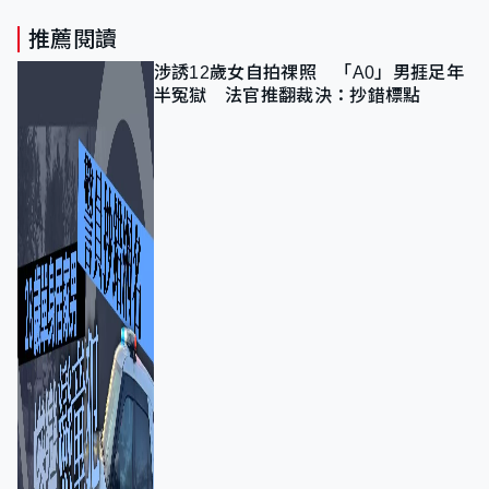
推薦閱讀
涉誘12歲女自拍祼照 「A0」男捱足年
半冤獄 法官推翻裁決：抄錯標點