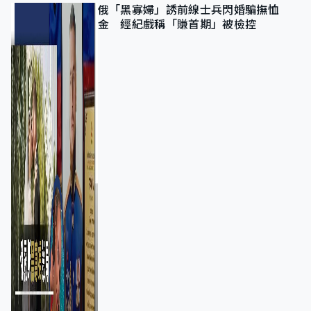
俄「黑寡婦」誘前線士兵閃婚騙撫恤
金 經紀戲稱「賺首期」被檢控