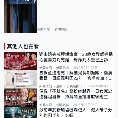
新聞資訊
新聞熱話
其他人也在看
勸未婚夫戒煙爆命案 28歲女教師連捅
心臟兩刀判死緩 母斥判太重已上訴
2026年08月05日
新聞資訊
新聞熱話
五歲童遭虐死｜解剖揭長期捱餓、傷痕
纍纍 母認罪判囚22年 官斥冷血：同
類案最惡劣
2026年08月05日
新聞資訊
港聞
首頁新聞
偶像「不點名」談粉絲越界 日女死忠
遭群起狙擊 掛繩開直播道歉後輕生
2026年08月06日
新聞資訊
新聞熱話
涉前年於新加坡機場傷人 港人母子分
別判囚半年、10日