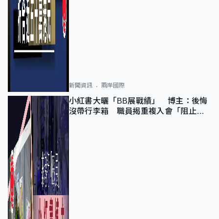
新聞資訊
兩岸國際
小紅書大曬「BB展戰績」 博主：後悔
沒帶行李箱 職員揭重複入會「阻止唔
到」