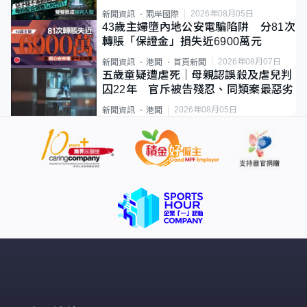
2026年08月05日
新聞資訊
兩岸國際
43歲主婦墮內地公安電騙陷阱 分81次
轉賬「保證金」損失近6900萬元
2026年08月07日
新聞資訊
港聞
首頁新聞
五歲童疑遭虐死｜母親認誤殺及虐兒判
囚22年 官斥被告殘忍、同類案最惡劣
2026年08月05日
新聞資訊
港聞