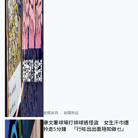
新聞資訊
新聞熱話
康文署球場打排球遇怪盜 女生汗巾遭
拎走5分鐘 「行咗出出面唔知做乜」