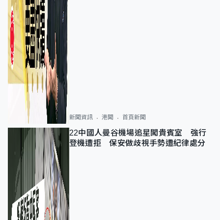
新聞資訊
港聞
首頁新聞
22中國人曼谷機場追星闖貴賓室 強行
登機遭拒 保安做歧視手勢遭紀律處分