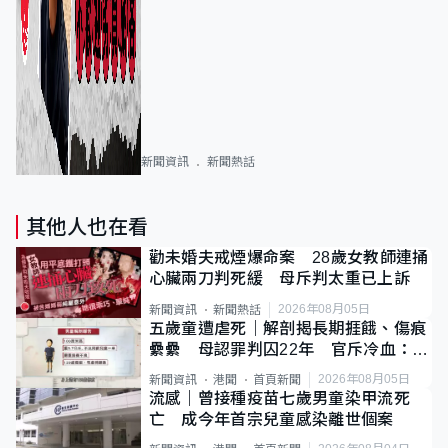
新聞資訊
新聞熱話
其他人也在看
勸未婚夫戒煙爆命案 28歲女教師連捅
心臟兩刀判死緩 母斥判太重已上訴
2026年08月05日
新聞資訊
新聞熱話
五歲童遭虐死｜解剖揭長期捱餓、傷痕
纍纍 母認罪判囚22年 官斥冷血：同
類案最惡劣
2026年08月05日
新聞資訊
港聞
首頁新聞
流感｜曾接種疫苗七歲男童染甲流死
亡 成今年首宗兒童感染離世個案