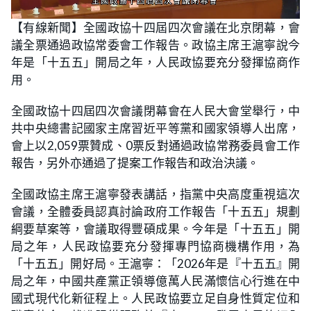
L
U
o
n
【有線新聞】全國政協十四屆四次會議在北京閉幕，會
a
m
d
u
議全票通過政協常委會工作報告。政協主席王滬寧說今
e
t
d
e
:
年是「十五五」開局之年，人民政協要充分發揮協商作
4
3
用。
.
8
5
全國政協十四屆四次會議閉幕會在人民大會堂舉行，中
%
共中央總書記國家主席習近平等黨和國家領導人出席，
會上以2,059票贊成、0票反對通過政協常務委員會工作
報告，另外亦通過了提案工作報告和政治決議。
全國政協主席王滬寧發表講話，指黨中央高度重視這次
會議，全體委員認真討論政府工作報告「十五五」規劃
綱要草案等，會議取得豐碩成果。今年是「十五五」開
局之年，人民政協要充分發揮專門協商機構作用，為
「十五五」開好局。王滬寧：「2026年是『十五五』開
局之年，中國共產黨正領導億萬人民滿懷信心行進在中
國式現代化新征程上。人民政協要立足自身性質定位和