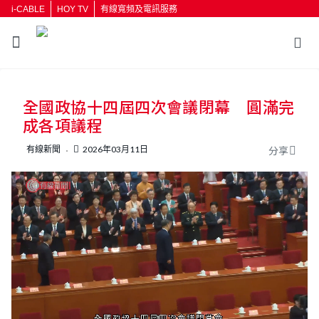
i-CABLE
HOY TV
有線寬頻及電訊服務
返回
全國政協十四屆四次會議閉幕 圓滿完
按輸入鍵開始搜尋
成各項議程
有線新聞
2026年03月11日
分享