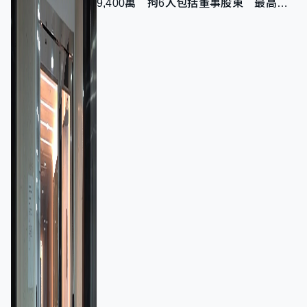
9,400萬 拘6人包括董事股東 最高金
額一宗涉近千萬