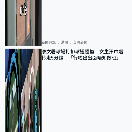
新聞資訊
港聞
首頁新聞
康文署球場打排球遇怪盜 女生汗巾遭
拎走5分鐘 「行咗出出面唔知做乜」