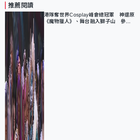
推薦閱讀
港隊奪世界Cosplay峰會總冠軍 神還原
《魔物獵人》、舞台融入獅子山 參賽
者：讓大家認識香港