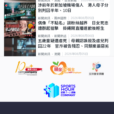
2026年08月04日
新聞資訊
港聞
首頁新聞
涉前年於新加坡機場傷人 港人母子分
別判囚半年、10日
2026年08月05日
新聞資訊
兩岸國際
偶像「不點名」談粉絲越界 日女死忠
遭群起狙擊 掛繩開直播道歉後輕生
2026年08月06日
新聞資訊
新聞熱話
五歲童疑遭虐死｜母親認誤殺及虐兒判
囚22年 官斥被告殘忍、同類案最惡劣
2026年08月05日
新聞資訊
港聞