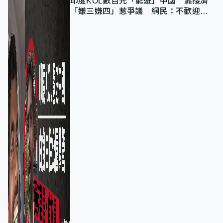
印度KOL數百元「窮遊」中國 靠接濟
「嫌三嫌四」惹爭議 網民：不歡迎劣
質旅客