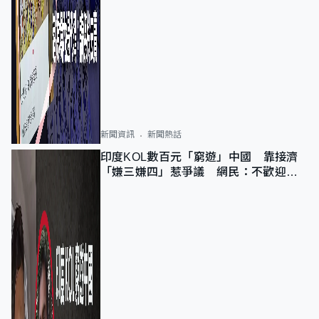
新聞資訊
新聞熱話
印度KOL數百元「窮遊」中國 靠接濟
「嫌三嫌四」惹爭議 網民：不歡迎劣
質旅客