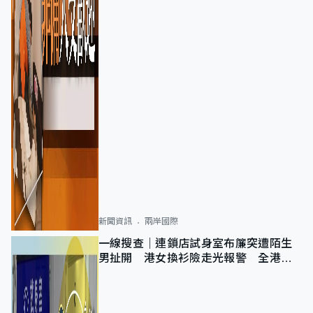
新聞資訊
兩岸國際
一線搜查｜連鎖店試身室布簾突遭陌生
男扯開 港女換衫險走光報警 全港分
店急換實體門