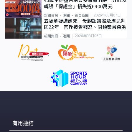
43歲主婦墮內地公安電騙陷阱 分81次
轉賬「保證金」損失近6900萬元
2026年08月07日
新聞資訊
港聞
首頁新聞
五歲童疑遭虐死｜母親認誤殺及虐兒判
囚22年 官斥被告殘忍、同類案最惡劣
2026年08月05日
新聞資訊
港聞
有用連結