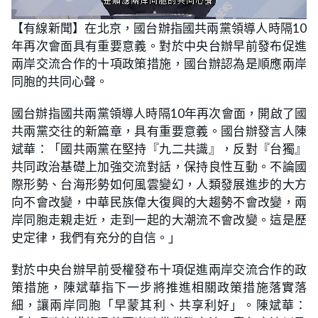
L
U
o
n
【有線新聞】在北京，國台辦指國共兩黨領導人時隔10
a
m
d
u
年再次會面具有重要意義。對於中央台辦早前發布促進
e
t
d
e
:
兩岸交流合作的十項政策措施，國台辦認為是順應兩岸
2
6
同胞的共同心聲。
.
9
0
國台辦指國共兩黨領導人時隔10年再次會面，開啟了國
%
共兩黨交往的新篇章，具有重要意義。國台辦發言人陳
斌華：「國共兩黨在堅持『九二共識』，反對『台獨』
共同政治基礎上加強交流對話，保持良性互動。不論國
際形勢、台海形勢如何風雲變幻，人類發展進步的大方
向不會改變，中華民族偉大復興的大趨勢不會改變，兩
岸同胞走親走近，走到一起的大潮流不會改變。這是歷
史定律，我們有充分的自信。」
對於中央台辦早前受權發布十項促進兩岸交流合作的政
策措施，陳斌華指下一步將推進相關政策措施落實落
細，讓兩岸同胞「早蒙其利、共享利好」。陳斌華：