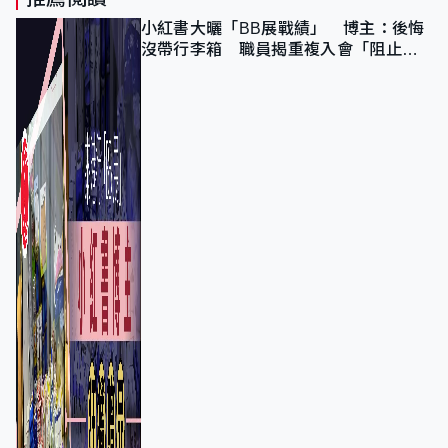
小紅書大曬「BB展戰績」 博主：後悔
沒帶行李箱 職員揭重複入會「阻止唔
到」