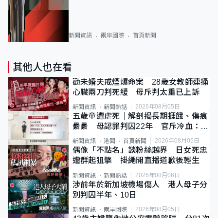
新聞資訊
兩岸國際
首頁新聞
其他人也在看
勸未婚夫戒煙爆命案 28歲女教師連捅
心臟兩刀判死緩 母斥判太重已上訴
2026年08月05日
新聞資訊
新聞熱話
五歲童遭虐死｜解剖揭長期捱餓、傷痕
纍纍 母認罪判囚22年 官斥冷血：同
類案最惡劣
2026年08月05日
新聞資訊
港聞
首頁新聞
偶像「不點名」談粉絲越界 日女死忠
遭群起狙擊 掛繩開直播道歉後輕生
2026年08月06日
新聞資訊
新聞熱話
涉前年於新加坡機場傷人 港人母子分
別判囚半年、10日
2026年08月05日
新聞資訊
兩岸國際