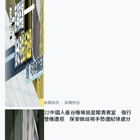
新聞資訊
新聞熱話
22中國人曼谷機場追星闖貴賓室 強行
登機遭拒 保安做歧視手勢遭紀律處分