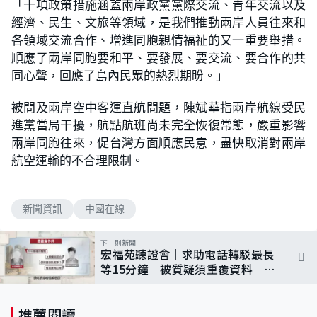
「十項政策措施涵蓋兩岸政黨黨際交流、青年交流以及
經濟、民生、文旅等領域，是我們推動兩岸人員往來和
各領域交流合作、增進同胞親情福祉的又一重要舉措。
順應了兩岸同胞要和平、要發展、要交流、要合作的共
同心聲，回應了島內民眾的熱烈期盼。」
被問及兩岸空中客運直航問題，陳斌華指兩岸航線受民
進黨當局干擾，航點航班尚未完全恢復常態，嚴重影響
兩岸同胞往來，促台灣方面順應民意，盡快取消對兩岸
航空運輸的不合理限制。
新聞資訊
中國在線
下一則新聞
宏福苑聽證會｜求助電話轉駁最長
等15分鐘 被質疑須重覆資料 副
消防總長：關乎生死、好過去錯地
方
推薦閱讀