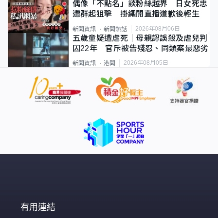
偶像「不點名」談粉絲越界 日女死忠
遭群起狙擊 掛繩開直播道歉後輕生
2026年08月06日
新聞資訊
新聞熱話
五歲童疑遭虐死｜母親認誤殺及虐兒判
囚22年 官斥被告殘忍、同類案最惡劣
2026年08月05日
新聞資訊
港聞
有用連結