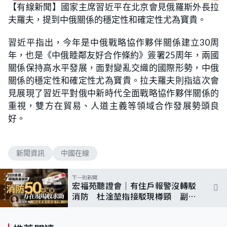
n
【有線新聞】國家主席習近平在北京會見俄羅斯外長拉
a
m
d
u
夫羅夫，提到中俄關係的穩定性和確定性尤為寶貴。
e
t
d
e
:
5
習近平指出，今年是中俄戰略協作夥伴關係建立30周
8
.
年，也是《中俄睦鄰友好合作條約》簽署25周年，兩國
8
2
關係保持高水平發展，面對變亂交織的國際形勢，中俄
%
關係的穩定性和確定性尤為寶貴。拉夫羅夫則指這次會
見展現了習近平對俄中新時代全面戰略協作夥伴關係的
重視，雙方在貿易、人道主義等領域合作發展勢頭良
好。
新聞資訊
中國在線
下一則新聞
宏福苑聽證會｜有住戶報警沒轉駁
消防 杜淦堃指接駁現樽頸 副消
防總長認有改進空間