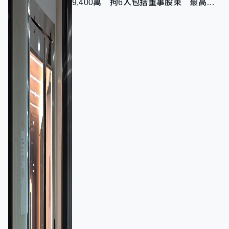
9,400萬 拘6人包括董事股東 最高金
額一宗涉近千萬