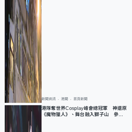
新聞資訊
港聞
首頁新聞
港隊奪世界Cosplay峰會總冠軍 神還原
《魔物獵人》、舞台融入獅子山 參賽
者：讓大家認識香港