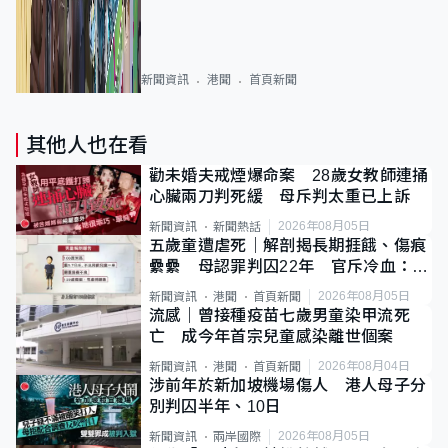
新聞資訊
港聞
首頁新聞
其他人也在看
勸未婚夫戒煙爆命案 28歲女教師連捅
心臟兩刀判死緩 母斥判太重已上訴
2026年08月05日
新聞資訊
新聞熱話
五歲童遭虐死｜解剖揭長期捱餓、傷痕
纍纍 母認罪判囚22年 官斥冷血：同
類案最惡劣
2026年08月05日
新聞資訊
港聞
首頁新聞
流感｜曾接種疫苗七歲男童染甲流死
亡 成今年首宗兒童感染離世個案
2026年08月04日
新聞資訊
港聞
首頁新聞
涉前年於新加坡機場傷人 港人母子分
別判囚半年、10日
2026年08月05日
新聞資訊
兩岸國際