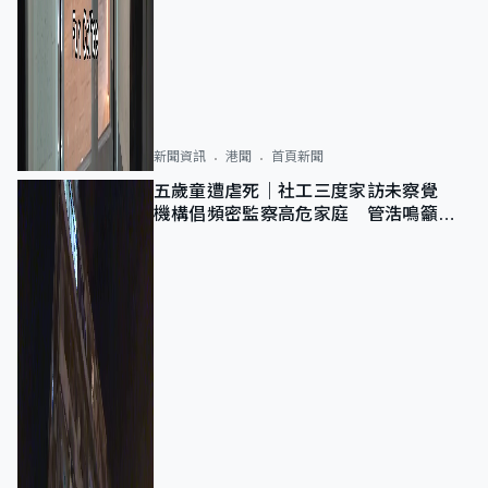
新聞資訊
港聞
首頁新聞
五歲童遭虐死｜社工三度家訪未察覺
機構倡頻密監察高危家庭 管浩鳴籲加
強跨部門協作