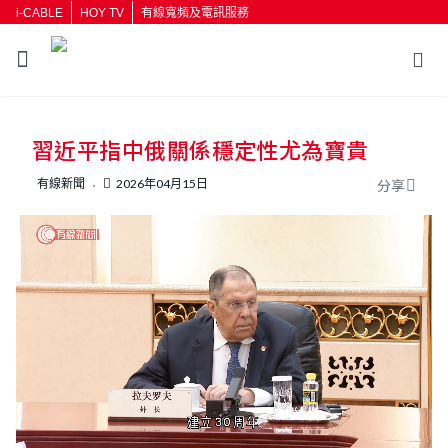
i-CABLE
HOY TV
有線寬頻及電訊服務
返回
習近平指中俄關係穩定性尤為寶貴
按輸入鍵開始搜尋
有線新聞
2026年04月15日
分享
L
U
o