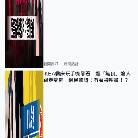
新聞資訊
新聞熱話
IKEA霸床玩手機瞓著 遭「無良」途人
踢走雙鞋 網民驚訝：冇著襪咁盡！？