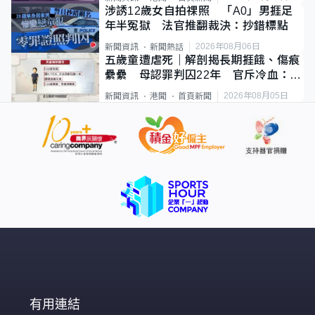
涉誘12歲女自拍祼照 「A0」男捱足
年半冤獄 法官推翻裁決：抄錯標點
2026年08月06日
新聞資訊
新聞熱話
五歲童遭虐死｜解剖揭長期捱餓、傷痕
纍纍 母認罪判囚22年 官斥冷血：同
類案最惡劣
2026年08月05日
新聞資訊
港聞
首頁新聞
有用連結