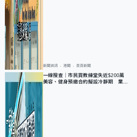
新聞資訊
港聞
首頁新聞
一線搜查｜市民買教練堂失近$200萬
美容、健身預繳合約擬設冷靜期 業界
憂退款計法對商戶不公