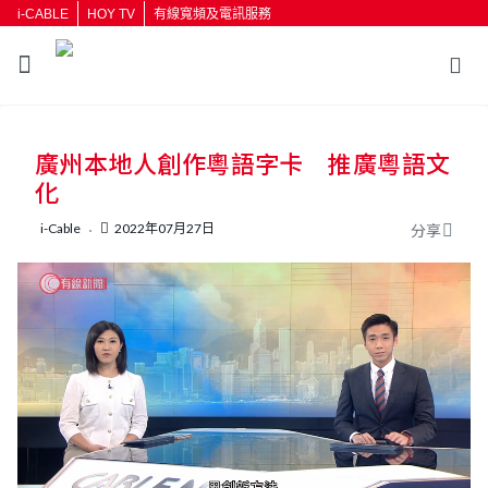
i-CABLE
HOY TV
有線寬頻及電訊服務
返回
廣州本地人創作粵語字卡 推廣粵語文
按輸入鍵開始搜尋
化
i-Cable
2022年07月27日
分享