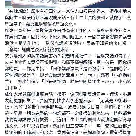
L
U
o
n
【有線新聞】廣州有近四分之一常住人口都是外省人，很多本地人
a
m
d
u
與陌生人聊天時都不再說廣東話。有土生土長的廣州人就做了三套
e
t
d
e
粵語字卡，藉此推廣和傳承粵語文化。
:
3
廣東一直都是全國聚集最多由外省來工作的人，有愈來愈多外省人
6
在廣州定居，因此不少本地人遇到陌生人，一開口都會習慣先講普
.
5
通話。張先生指：「當然先講普通話啦，因為不知道他來自哪，
6
%
（發現）識講之後大家就說廣東話。」
究竟廣州人的廣東話厲害嗎？記者特意預備了一些廣東話的句子，
去考考他們究竟懂不懂得讀，和懂不懂得解釋。第一句是「同你講
都嘥氣」。鄭先生指：「同你講都激氣？是否激字？（是個嘥字，
這個的解釋是？）即是與你講是無用，是白講。」還有「小心焫到
手」。劉小姐指：「不是很懂啊，就是中間這個字。小心，小心焫
到手啊？」
成年人就算懂得說廣東話，都不一定認得到粵語正字、俚語，小朋
友就更加陌生了。廣府文化推廣人李丞彪表示：「尤其是10後那一
批，真的很多都不懂得說粵語。或者只是很日常，例如你好，吃
飯，早晨。稍為完整的一句話都不一定能很流利說出來。這些都令
我們對粵語傳承有擔憂。」這個土生土長的廣州人就決定要保育粵
語文化，不單只靠口講，還創作出三套字卡，「每一套的正面都是
這個詞的正確寫法和出處，背面有注音、註解和例句。還有掃這個