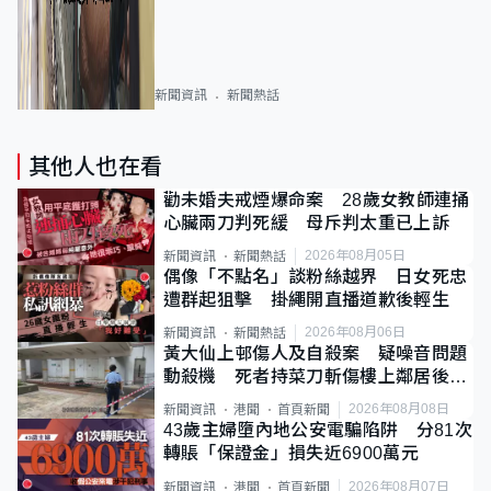
新聞資訊
新聞熱話
其他人也在看
勸未婚夫戒煙爆命案 28歲女教師連捅
心臟兩刀判死緩 母斥判太重已上訴
2026年08月05日
新聞資訊
新聞熱話
偶像「不點名」談粉絲越界 日女死忠
遭群起狙擊 掛繩開直播道歉後輕生
2026年08月06日
新聞資訊
新聞熱話
黃大仙上邨傷人及自殺案 疑噪音問題
動殺機 死者持菜刀斬傷樓上鄰居後墮
斃
2026年08月08日
新聞資訊
港聞
首頁新聞
43歲主婦墮內地公安電騙陷阱 分81次
轉賬「保證金」損失近6900萬元
2026年08月07日
新聞資訊
港聞
首頁新聞