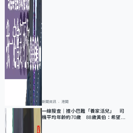
新聞資訊
港聞
一線搜查｜揸小巴難「養家活兒」 司
機平均年齡約70歲 88歲黃伯：希望一
直揸落去