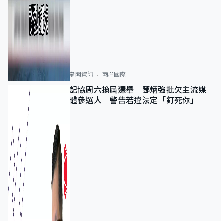
新聞資訊
兩岸國際
記協周六換屆選舉 鄧炳強批欠主流媒
體參選人 警告若違法定「釘死你」