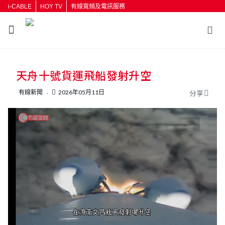
i-CABLE
HOY TV
有線寬頻及電訊服務
返回
天舟十號貨運飛船發射升空
按輸入鍵開始搜尋
有線新聞
2026年05月11日
分享
L
U
o