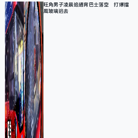
旺角男子凌晨追通宵巴士落空 打爆擋
風玻璃逃去