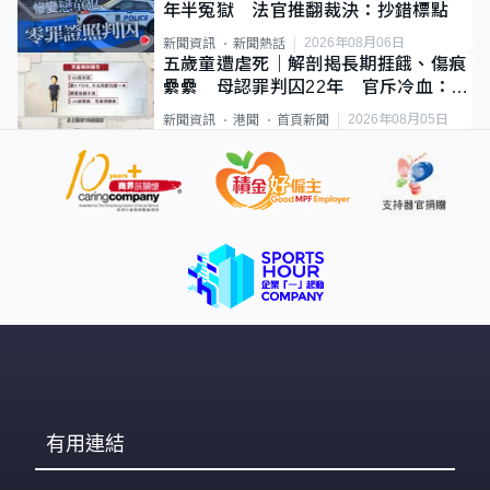
年半冤獄 法官推翻裁決：抄錯標點
2026年08月06日
新聞資訊
新聞熱話
五歲童遭虐死｜解剖揭長期捱餓、傷痕
纍纍 母認罪判囚22年 官斥冷血：同
類案最惡劣
2026年08月05日
新聞資訊
港聞
首頁新聞
有用連結