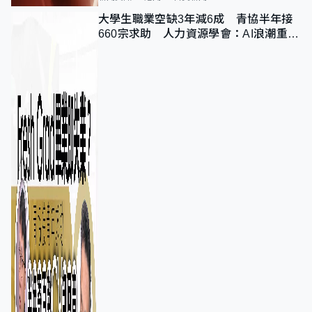
大學生職業空缺3年減6成 青協半年接
660宗求助 人力資源學會：AI浪潮重整
職位需求