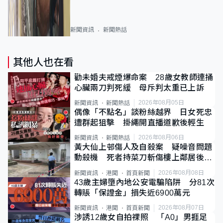
新聞資訊
新聞熱話
其他人也在看
勸未婚夫戒煙爆命案 28歲女教師連捅
心臟兩刀判死緩 母斥判太重已上訴
2026年08月05日
新聞資訊
新聞熱話
偶像「不點名」談粉絲越界 日女死忠
遭群起狙擊 掛繩開直播道歉後輕生
2026年08月06日
新聞資訊
新聞熱話
黃大仙上邨傷人及自殺案 疑噪音問題
動殺機 死者持菜刀斬傷樓上鄰居後墮
斃
2026年08月08日
新聞資訊
港聞
首頁新聞
43歲主婦墮內地公安電騙陷阱 分81次
轉賬「保證金」損失近6900萬元
2026年08月07日
新聞資訊
港聞
首頁新聞
涉誘12歲女自拍祼照 「A0」男捱足