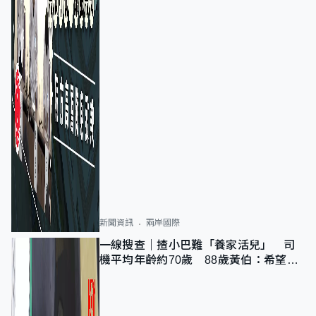
新聞資訊
兩岸國際
一線搜查｜揸小巴難「養家活兒」 司
機平均年齡約70歲 88歲黃伯：希望一
直揸落去