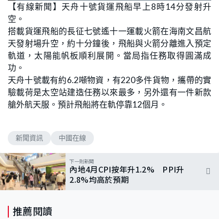
n
【有線新聞】天舟十號貨運飛船早上8時14分發射升
a
m
d
u
空。
e
t
d
e
:
搭載貨運飛船的長征七號遙十一運載火箭在海南文昌航
6
1
天發射場升空，約十分鐘後，飛船與火箭分離進入預定
.
2
軌道，太陽能帆板順利展開。當局指任務取得圓滿成
2
%
功。
天舟十號載有約6.2噸物資，有220多件貨物，攜帶的實
驗載荷是太空站建造任務以來最多，另外還有一件新款
艙外航天服。預計飛船將在軌停靠12個月。
新聞資訊
中國在線
下一則新聞
內地4月CPI按年升1.2% PPI升
2.8%均高於預期
推薦閱讀