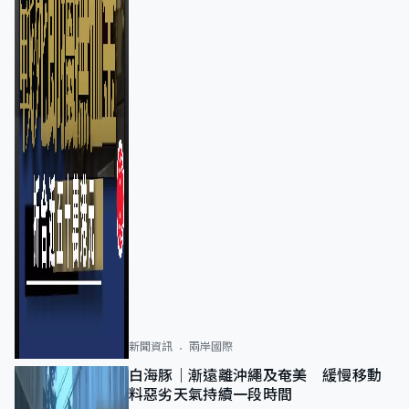
新聞資訊
兩岸國際
白海豚｜漸遠離沖繩及奄美 緩慢移動
料惡劣天氣持續一段時間