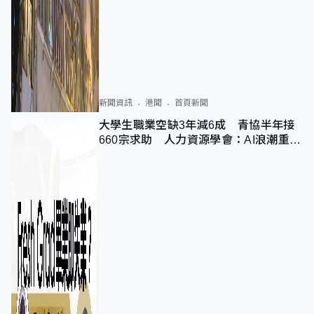
新聞資訊
港聞
首頁新聞
大學生職業空缺3年減6成 青協半年接
660宗求助 人力資源學會：AI浪潮重整
職位需求