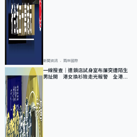
新聞資訊
兩岸國際
一線搜查｜連鎖店試身室布簾突遭陌生
男扯開 港女換衫險走光報警 全港分
店急換實體門