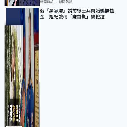
新聞資訊
新聞熱話
俄「黑寡婦」誘前線士兵閃婚騙撫恤
金 經紀戲稱「賺首期」被檢控