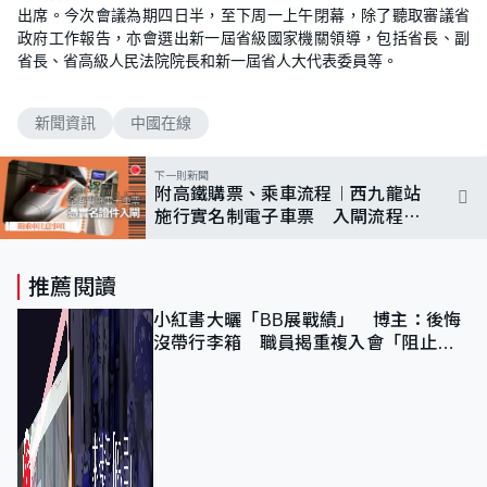
出席。今次會議為期四日半，至下周一上午閉幕，除了聽取審議省
政府工作報告，亦會選出新一屆省級國家機關領導，包括省長、副
省長、省高級人民法院院長和新一屆省人大代表委員等。
新聞資訊
中國在線
下一則新聞
附高鐵購票、乘車流程︱西九龍站
施行實名制電子車票 入閘流程與
內地劃一
推薦閱讀
小紅書大曬「BB展戰績」 博主：後悔
沒帶行李箱 職員揭重複入會「阻止唔
到」