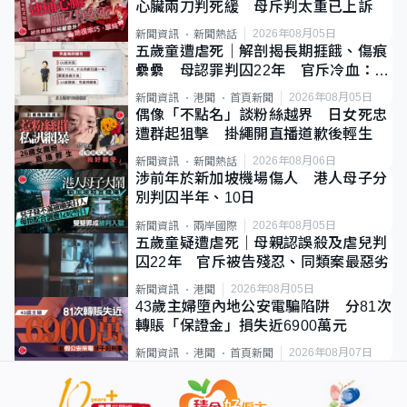
心臟兩刀判死緩 母斥判太重已上訴
2026年08月05日
新聞資訊
新聞熱話
五歲童遭虐死｜解剖揭長期捱餓、傷痕
纍纍 母認罪判囚22年 官斥冷血：同
類案最惡劣
2026年08月05日
新聞資訊
港聞
首頁新聞
偶像「不點名」談粉絲越界 日女死忠
遭群起狙擊 掛繩開直播道歉後輕生
2026年08月06日
新聞資訊
新聞熱話
涉前年於新加坡機場傷人 港人母子分
別判囚半年、10日
2026年08月05日
新聞資訊
兩岸國際
五歲童疑遭虐死｜母親認誤殺及虐兒判
囚22年 官斥被告殘忍、同類案最惡劣
2026年08月05日
新聞資訊
港聞
43歲主婦墮內地公安電騙陷阱 分81次
轉賬「保證金」損失近6900萬元
2026年08月07日
新聞資訊
港聞
首頁新聞