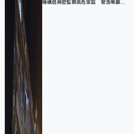
機構倡頻密監察高危家庭 管浩鳴籲加
強跨部門協作