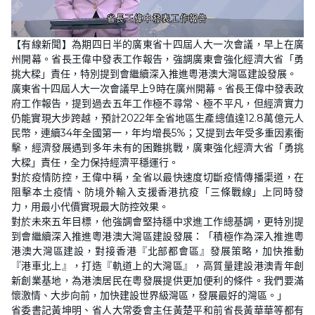
L
U
o
n
【有線新聞】為期四日半的廣東省十四屆人大一次會議，早上在廣
a
m
d
u
州開幕。省長王偉中發表工作報告，強調廣東會強化經濟大省「勇
e
t
d
e
挑大樑」責任，特別提到會繼續深入推進粵港澳大灣區建設發展。
:
3
廣東省十四屆人大一次會議早上9時在廣州開幕。省長王偉中發表政
0
府工作報告，提到過去五年工作極不尋常、極不平凡，但經濟實力
.
9
仍能實現大步跨越，預計2022年全省地區生產總值達12.8萬億元人
2
%
民幣，連續34年全國第一，年均增長5%；又提到去年受多重因素衝
擊，經濟發展遇到多年未有的困難挑戰，廣東強化經濟大省「勇挑
大樑」責任，全力保持經濟平穩運行。
對於疫情防控，王偉中稱，全省以最快速度切斷疫情傳播渠道，在
阻擊本土疫情、防境外輸入支援香港抗疫「三條戰線」上同時發
力，用最小代價實現最大防控效果。
對於未來五年目標，他強調會堅持穩中求進工作總基調，更特別提
到會繼續深入推進粵港澳大灣區建設發展：「積極作為深入推進粵
港澳大灣區建設，對接香港『北部都會區』發展策略，加快推動
『港車北上』，打造『軌道上的大灣區』，高質量建設港澳青年創
新創業基地，為港澳居民在粵發展提供更加便利的條件。我們要滿
懷激情、大步向前，加快建設世界級灣區，發展最好的灣區。」
省委書記黃坤明、省人大常委會主任黃楚平和前省長黃華華等都有