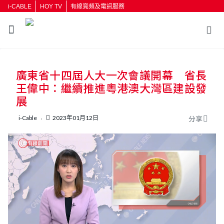
i-CABLE
HOY TV
有線寬頻及電訊服務
返回
廣東省十四屆人大一次會議開幕 省長
按輸入鍵開始搜尋
王偉中：繼續推進粵港澳大灣區建設發
展
i-Cable
2023年01月12日
分享