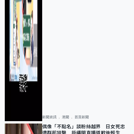
新聞資訊
港聞
首頁新聞
偶像「不點名」談粉絲越界 日女死忠
遭群起狙擊 掛繩開直播道歉後輕生