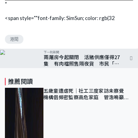
“
<span style=""font-family: SimSun; color: rgb(32
港聞
下一則新聞
兩屠房今起關閉 活豬供應僅得27
隻 有肉檔照售隔夜貨 市民「變
陣」改買冰鮮肉
推薦閱讀
五歲童遭虐死｜社工三度家訪未察覺
機構倡頻密監察高危家庭 管浩鳴籲加
強跨部門協作