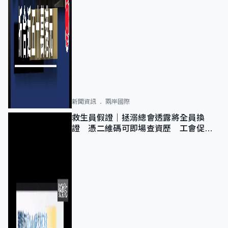
新聞資訊
兩岸國際
救生員假證｜拯溺總會透露將全員換
證 憑二維碼可即場查資歷 工會促加
強巡查