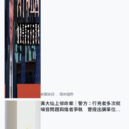
新聞資訊
兩岸國際
黃大仙上邨命案｜警方：行兇者多次就
噪音問題與傷者爭執 曾提出調單位已
獲批