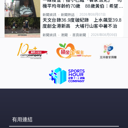
一線搜查｜揸小巴難「養家活兒」 司
機平均年齡約70歲 88歲黃伯：希望一
直揸落去
2026年08月07日
新聞資訊
新聞熱話
天文台錄36.9度破紀錄 上水飆至39.8
度創全港新高 大埔行山客中暑不治
2026年08月09日
新聞資訊
港聞
首頁新聞
有用連結