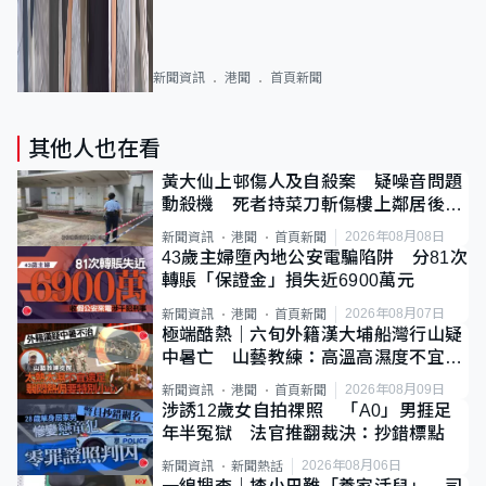
新聞資訊
港聞
首頁新聞
其他人也在看
黃大仙上邨傷人及自殺案 疑噪音問題
動殺機 死者持菜刀斬傷樓上鄰居後墮
斃
2026年08月08日
新聞資訊
港聞
首頁新聞
43歲主婦墮內地公安電騙陷阱 分81次
轉賬「保證金」損失近6900萬元
2026年08月07日
新聞資訊
港聞
首頁新聞
極端酷熱｜六旬外籍漢大埔船灣行山疑
中暑亡 山藝教練：高溫高濕度不宜遠
足
2026年08月09日
新聞資訊
港聞
首頁新聞
涉誘12歲女自拍祼照 「A0」男捱足
年半冤獄 法官推翻裁決：抄錯標點
2026年08月06日
新聞資訊
新聞熱話