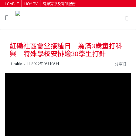
i-CABLE
HOY TV
有線寬頻及電訊服務
返回
紅磡社區會堂接種日 為滿3歲童打科
按輸入鍵開始搜尋
興 特殊學校安排逾30學生打針
i-cable
2022年03月03日
分享