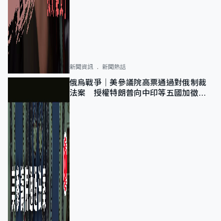
新聞資訊
新聞熱話
俄烏戰爭｜美參議院高票通過對俄制裁
法案 授權特朗普向中印等五國加徵
100%關稅