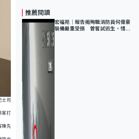
推薦閱讀
宏福苑｜報告揭殉職消防員何偉豪
裝備嚴重受損 曾嘗試逃生、惜別
無選擇下棄裝備墮樓
巴士司
乘客打
客陳先
他拖出