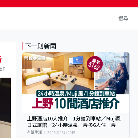
搜尋
下一則新聞
者
享
上野酒店10大推介 1分鐘到車站／Muji風
日式旅館／24小時溫泉／最多6人住 最平
$162！
2023年03月20日
有線生活