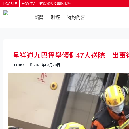
i-CABLE
HOY TV
有線寬頻及電訊服務
新聞
財經
特約內容
返回
呈祥道九巴撞壆傾側47人送院 出
i-Cable
2023年03月20日