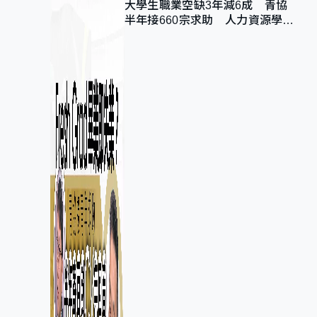
大學生職業空缺3年減6成 青協
半年接660宗求助 人力資源學
會：AI浪潮重整職位需求