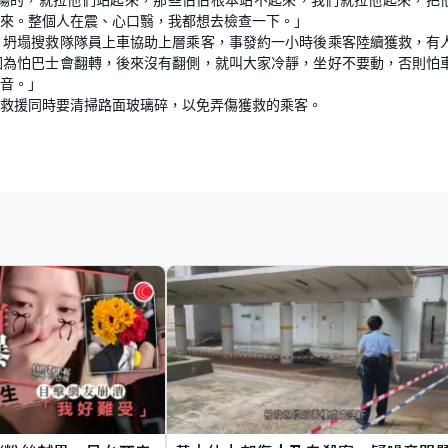
出來。整個人在震、心口翳，我都想去檢查一下。」
。坍塌搜救隊隊員上車協助上層乘客，事發約一小時後乘客陸續獲救，有
因為怕巴士會翻轉，後來沒有翻側，就叫大家冷靜，坐好不要動，否則怕
音。」
救援同時要清掃路面玻璃碎，以免弄傷獲救的乘客。