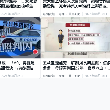
談粉絲越界 日女死忠
黃大仙上邨傷人及自殺案 疑噪音問
繩開直播道歉後輕生
動殺機 死者持菜刀斬傷樓上鄰居後
斃
2026年08月06日
2026年08月08日
新聞資訊
港聞
首頁新聞
祼照 「A0」男捱足
五歲童遭虐死｜解剖揭長期捱餓、傷
推翻裁決：抄錯標點
纍纍 母認罪判囚22年 官斥冷血：
類案最惡劣
2026年08月06日
2026年08月05日
新聞資訊
港聞
首頁新聞