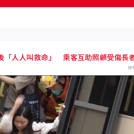
按輸入鍵開始搜尋
事後「人人叫救命」 乘客互助照顧受傷長
分