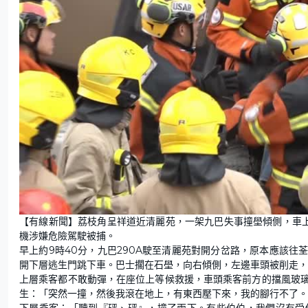
【有線新聞】荔枝角呈祥道近清麗苑，一架九巴失事撞壆傾側，車上
機涉嫌危險駕駛被捕。
早上約9時40分，九巴290A駛至清麗苑對開分岔路，原本應該
開下層逃生門跳下車。巴士擱在石壆，向右傾側，左邊車頭被削走，
上層乘客都不敢動彈，在座位上等候救援，車頭乘客前方的擋風玻
生：「突然一撞，然後我滾在地上，有東西壓下來，我的腳行不了。
下層乘客：「聽到『砰、砰』，撞了兩下。有些伯伯，我們沒有受