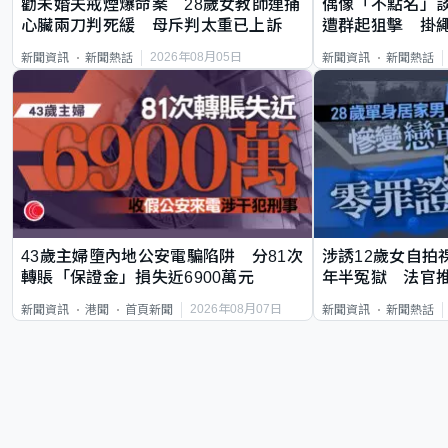
勸未婚夫戒煙爆命案 28歲女教師連捅
偶像「不點名」
心臟兩刀判死緩 母斥判太重已上訴
遭群起狙擊 掛
2026年08月05日
新聞資訊
新聞熱話
新聞資訊
新聞熱話
43歲主婦墮內地公安電騙陷阱 分81次
涉誘12歲女自拍
轉賬「保證金」損失近6900萬元
年半冤獄 法官
2026年08月07日
新聞資訊
港聞
首頁新聞
新聞資訊
新聞熱話