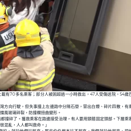
載有70多名乘客；部分人被困超過一小時救出，47人受傷送院，54歲
往荃灣方向行駛，但失事撞上左邊路中分隔石壆，冒出白煙、碎片四散，有
擋風玻璃碎裂，防撞欄扭曲變形。
璃都撞碎了。獲救乘客在路邊接受治理，有人要用頸箍固定頭部。下層乘
很混亂，人人都叫救命。」
傷的，就拉他們站起來，那些伯伯根本站不起來，我們就拉他起來，把