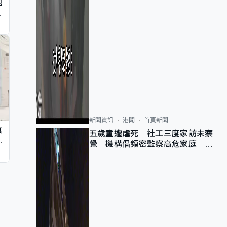
題
墮
新聞資訊
港聞
首頁新聞
痕
五歲童遭虐死｜社工三度家訪未察
同
覺 機構倡頻密監察高危家庭 管
浩鳴籲加強跨部門協作