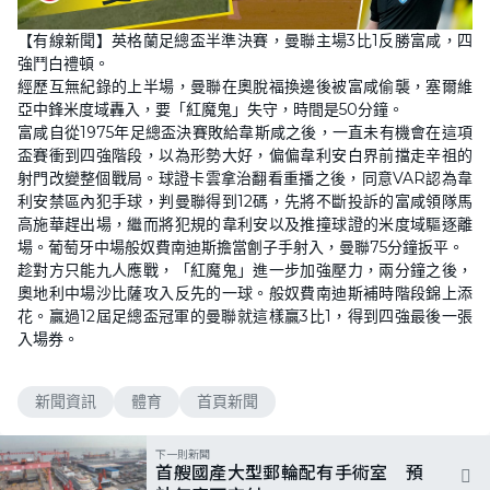
【有線新聞】英格蘭足總盃半準決賽，曼聯主場3比1反勝富咸，四
強鬥白禮頓。
經歷互無紀錄的上半場，曼聯在奧脫福換邊後被富咸偷襲，塞爾維
亞中鋒米度域轟入，要「紅魔鬼」失守，時間是50分鐘。
富咸自從1975年足總盃決賽敗給韋斯咸之後，一直未有機會在這項
盃賽衝到四強階段，以為形勢大好，偏偏韋利安白界前擋走辛祖的
射門改變整個戰局。球證卡雲拿治翻看重播之後，同意VAR認為韋
利安禁區內犯手球，判曼聯得到12碼，先將不斷投訴的富咸領隊馬
高施華趕出場，繼而將犯規的韋利安以及推撞球證的米度域驅逐離
場。葡萄牙中場般奴費南迪斯擔當劊子手射入，曼聯75分鐘扳平。
趁對方只能九人應戰，「紅魔鬼」進一步加強壓力，兩分鐘之後，
奧地利中場沙比薩攻入反先的一球。般奴費南迪斯補時階段錦上添
花。贏過12屆足總盃冠軍的曼聯就這樣贏3比1，得到四強最後一張
入場券。
新聞資訊
體育
首頁新聞
下一則新聞
首艘國產大型郵輪配有手術室 預