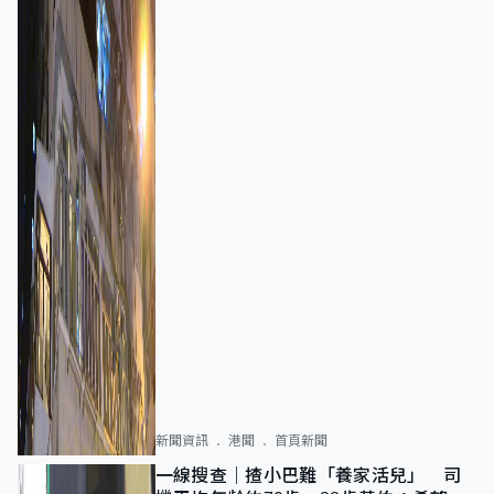
新聞資訊
港聞
首頁新聞
一線搜查｜揸小巴難「養家活兒」 司