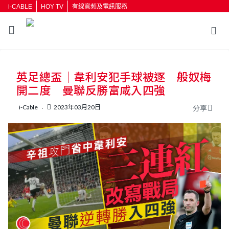
i-CABLE
HOY TV
有線寬頻及電訊服務
返回
英足總盃｜韋利安犯手球被逐 般奴梅
按輸入鍵開始搜尋
開二度 曼聯反勝富咸入四強
i-Cable
2023年03月20日
分享