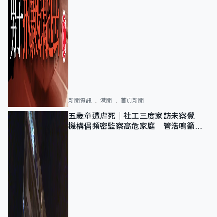
新聞資訊
港聞
首頁新聞
五歲童遭虐死｜社工三度家訪未察覺
機構倡頻密監察高危家庭 管浩鳴籲加
強跨部門協作