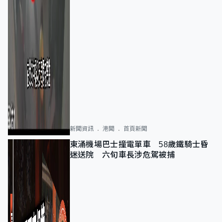
新聞資訊
港聞
首頁新聞
東涌機場巴士撞電單車 58歲鐵騎士昏
迷送院 六旬車長涉危駕被捕