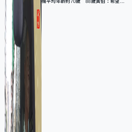
機平均年齡約70歲 88歲黃伯：希望一
直揸落去