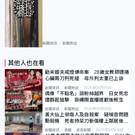
新聞資訊
新聞熱話
其他人也在看
勸未婚夫戒煙爆命案 28歲女教師連捅
心臟兩刀判死緩 母斥判太重已上訴
2026年08月05日
新聞資訊
新聞熱話
偶像「不點名」談粉絲越界 日女死忠
遭群起狙擊 掛繩開直播道歉後輕生
2026年08月06日
新聞資訊
新聞熱話
黃大仙上邨傷人及自殺案 疑噪音問題
動殺機 死者持菜刀斬傷樓上鄰居後墮
斃
2026年08月08日
新聞資訊
港聞
首頁新聞