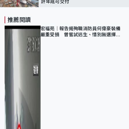
計年底可交付
推薦閱讀
宏福苑｜報告揭殉職消防員何偉豪裝備
嚴重受損 曾嘗試逃生、惜別無選擇下
棄裝備墮樓