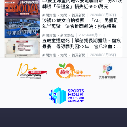
43歲主婦墮內地公安電騙陷阱 分81次
轉賬「保證金」損失近6900萬元
2026年08月07日
新聞資訊
港聞
首頁新聞
涉誘12歲女自拍祼照 「A0」男捱足
年半冤獄 法官推翻裁決：抄錯標點
2026年08月06日
新聞資訊
新聞熱話
五歲童遭虐死｜解剖揭長期捱餓、傷痕
纍纍 母認罪判囚22年 官斥冷血：同
類案最惡劣
2026年08月05日
新聞資訊
港聞
首頁新聞