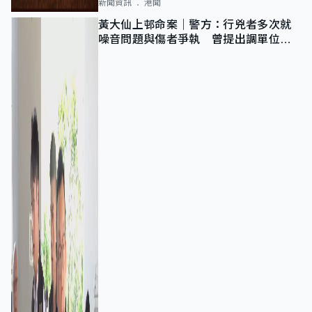
新聞資訊
港聞
黃大仙上邨命案｜警方：行兇者多次就
噪音問題與傷者爭執 曾提出調單位已
獲批