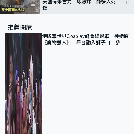
美國有朱古力工廠爆炸 釀多人死
傷
推薦閱讀
港隊奪世界Cosplay峰會總冠軍 神還原
《魔物獵人》、舞台融入獅子山 參賽
者：讓大家認識香港