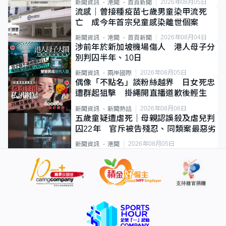
2026年08月05日
新聞資訊
港聞
首頁新聞
流感｜曾接種疫苗七歲男童染甲流死
亡 成今年首宗兒童感染離世個案
2026年08月04日
新聞資訊
港聞
首頁新聞
涉前年於新加坡機場傷人 港人母子分
別判囚半年、10日
2026年08月05日
新聞資訊
兩岸國際
偶像「不點名」談粉絲越界 日女死忠
遭群起狙擊 掛繩開直播道歉後輕生
2026年08月06日
新聞資訊
新聞熱話
五歲童疑遭虐死｜母親認誤殺及虐兒判
囚22年 官斥被告殘忍、同類案最惡劣
2026年08月05日
新聞資訊
港聞