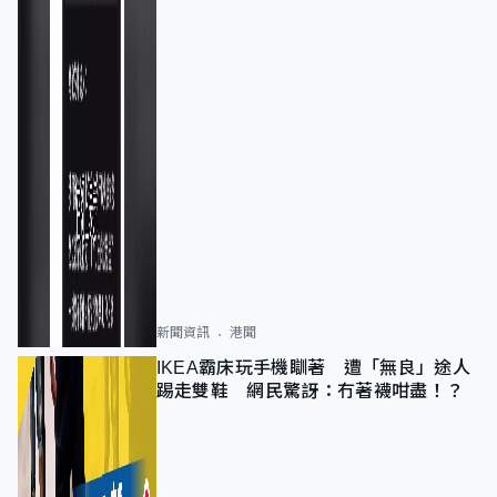
新聞資訊
港聞
IKEA霸床玩手機瞓著 遭「無良」途人
踢走雙鞋 網民驚訝：冇著襪咁盡！？