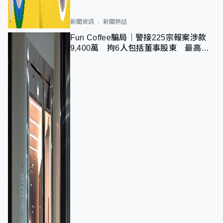
新聞資訊
新聞熱話
Fun Coffee騙局｜警接225宗報案涉款
9,400萬 拘6人包括董事股東 最高金
額一宗涉近千萬