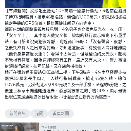
【有線新聞】尖沙咀重慶站CKE商場一間錶行遇劫，4名南亞裔男
子持刀指嚇職員，搶走46隻名錶，價值約1,100萬元，消息說根據被
搶走手機的GPS位置，相信匪徒往新界方向逃走。
鄰近店舖的閉路電視片段見到，4名男子身穿橙色反光衣，衣上印上
「安全至上」，其中兩人戴安全帽。被劫的錶行展示櫃剩下小量手
錶，有目擊者說疑犯很冷靜，附近商戶Billy：「沒有聲音、很靜，
之後突然有人走出來說打劫，才知道甚麼事。有幾個人冷靜地離開
（他們身穿甚麼衣服？）看得不太清楚，但是橙色的反光衣，起初
不覺得有甚麼，因為這裡經常有工程，最近又有大火。」警方事後
封鎖錶行調查、拍照記錄，又在店內掃指紋。
錶行在彌敦道重慶站CKE商場二樓，下午3時許，4名南亞裔匪徒持
兩把30厘米長牛肉刀，入錶行指嚇職員，搶走46隻名錶、總值
1,078萬元，另外劫走37,000元現金及一部手機，全程約5分鐘，之
後登上私家車向連翔道逃去。消息說被搶走的手機GPS，顯示最後
出現位置是連翔道漾日居附近，相信匪徒往新界方向逃走。
新聞資訊
港聞
首頁新聞
下一則新聞