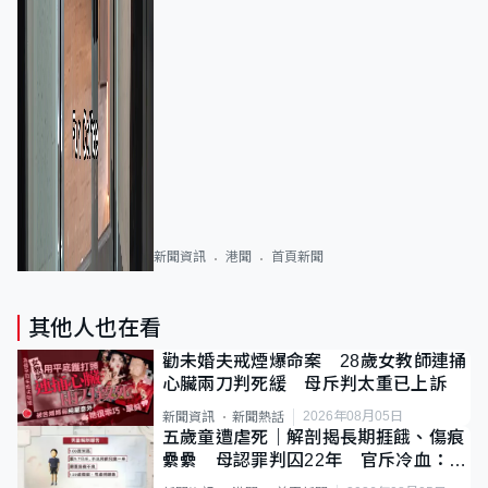
新聞資訊
港聞
首頁新聞
其他人也在看
勸未婚夫戒煙爆命案 28歲女教師連捅
心臟兩刀判死緩 母斥判太重已上訴
2026年08月05日
新聞資訊
新聞熱話
五歲童遭虐死｜解剖揭長期捱餓、傷痕
纍纍 母認罪判囚22年 官斥冷血：同
類案最惡劣