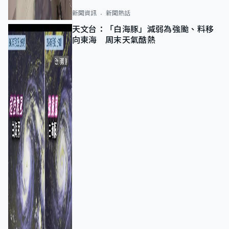
新聞資訊
新聞熱話
天文台：「白海豚」減弱為強颱、料移
向東海 周末天氣酷熱