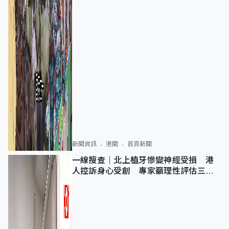
新聞資訊
港聞
首頁新聞
一線搜查｜北上植牙慘變神經受損 港
人控訴身心受創 專家籲理性評估三大
風險