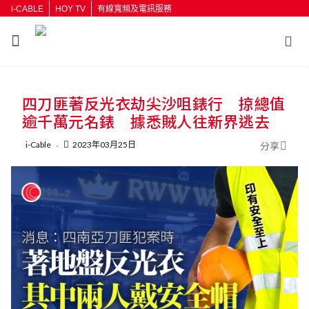
i-CABLE
HOY TV
有線寬頻及電訊服務
返回
四刀匪著反光衣劫尖沙咀錶行 掠總值
按輸入鍵開始搜尋
逾千萬元名錶 據悉賊人往新界逃去
i-Cable
2023年03月25日
分享