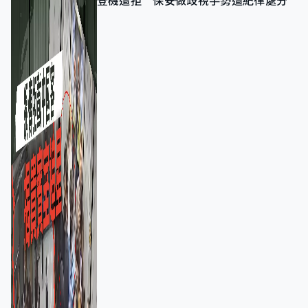
登機遭拒 保安做歧視手勢遭紀律處分