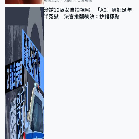
新聞資訊
港聞
首頁新聞
涉誘12歲女自拍祼照 「A0」男捱足年
半冤獄 法官推翻裁決：抄錯標點