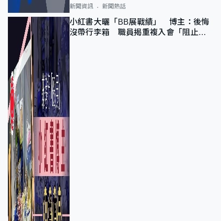
新聞資訊
新聞熱話
小紅書大曬「BB展戰績」 博主：後悔
沒帶行李箱 職員揭重複入會「阻止唔
到」