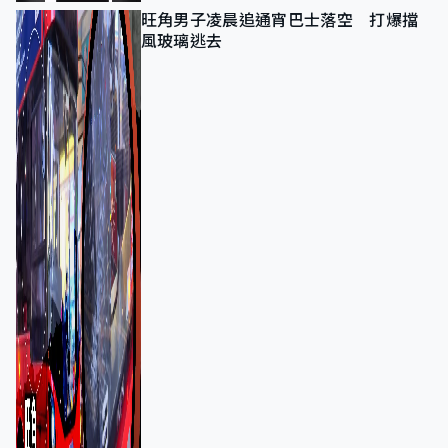
旺角男子凌晨追通宵巴士落空 打爆擋
風玻璃逃去