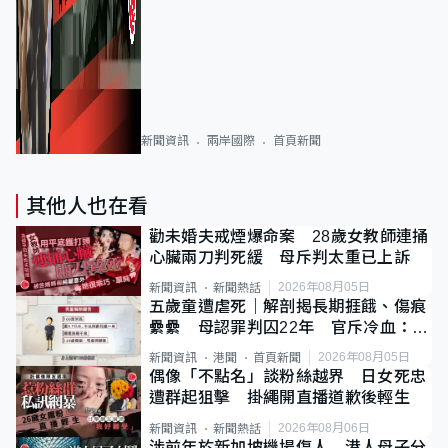
新聞資訊
兩岸國際
首頁新聞
其他人也在看
勸未婚夫戒煙爆命案 28歲女教師連捅
心臟兩刀判死緩 母斥判太重已上訴
2026年08月05日
新聞資訊
新聞熱話
五歲童遭虐死｜解剖揭長期捱餓、傷痕
纍纍 母認罪判囚22年 官斥冷血：同
類案最惡劣
2026年08月05日
新聞資訊
港聞
首頁新聞
偶像「不點名」談粉絲越界 日女死忠
遭群起狙擊 掛繩開直播道歉後輕生
2026年08月06日
新聞資訊
新聞熱話
涉前年於新加坡機場傷人 港人母子分