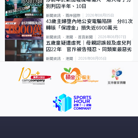
別判囚半年、10日
2026年08月05日
新聞資訊
兩岸國際
43歲主婦墮內地公安電騙陷阱 分81次
轉賬「保證金」損失近6900萬元
2026年08月07日
新聞資訊
港聞
首頁新聞
五歲童疑遭虐死｜母親認誤殺及虐兒判
囚22年 官斥被告殘忍、同類案最惡劣
2026年08月05日
新聞資訊
港聞