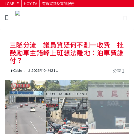
i-CABLE
HOY TV
有線寬頻及電訊服務
返回
三隧分流｜議員質疑何不劃一收費 批
按輸入鍵開始搜尋
鼓勵車主錯峰上班想法離地：泊車費誰
付？
i-Cable
2023年04月21日
分享