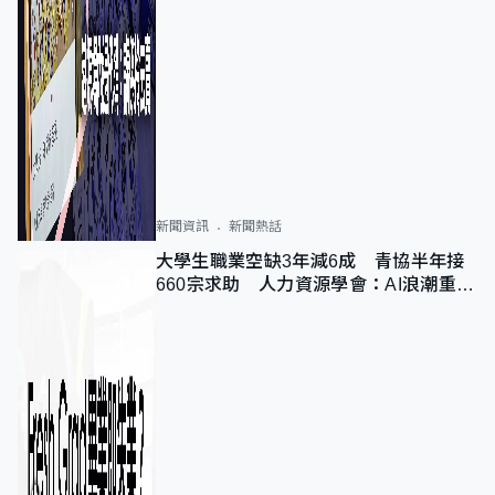
新聞資訊
新聞熱話
大學生職業空缺3年減6成 青協半年接
660宗求助 人力資源學會：AI浪潮重整
職位需求