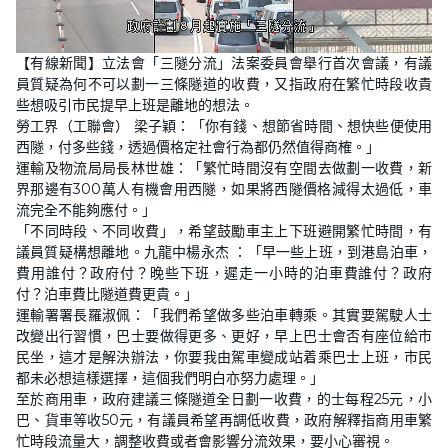
L
U
o
n
【有線新聞】立法會「三隧分流」法案委員會舉行首次會議，有議
a
m
d
u
員質疑為何不可以劃一三條隧道的收費，又指政府在繁忙時段收貴
e
t
d
e
些想吸引市民提早上班是離地的想法。
:
2
勞工界（工聯會） 梁子穎：「你有錢、想節省時間、想快些便使用
2
西隧，付多些錢，透過價格定社會行為都仍然值得商榷。」
.
0
運輸及物流局局長林世雄：「繁忙時間沒有空間去做劃一收費，新
6
%
界那邊有300萬人有機會用西隧，如果將西隧價格減得太過低，車
流完全不能夠應付。」
「不同時段、不同收費」，希望鼓勵車主上下班避開繁忙時間，有
議員質疑構想離地。九龍中楊永杰 ：「早一些上班，到港島泊車，
費用誰付？政府付？晚些下班，遲走一小時的泊車費誰付？政府
付？泊車費比隧道費更貴。」
運輸署署長羅淑佩：「我們希望做多些泊車轉乘。其實要駕駛人士
改變出行習慣，巴士要做得更多、更好，早上巴士會否有座位給市
民坐，這才是解決辦法，你要我由駕車變成站着乘巴士上班，市民
都未必想這樣選擇，這個我們明白亦努力處理。」
至於商用車，政府建議三條隧道全日劃一收費，的士每程25元，小
巴、貨車等收50元，有議員希望再調低收費，政府解釋指商用車繁
忙時段流量大，調整收費或者會影響分流效果，要小心審視。