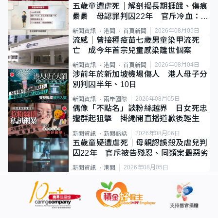
五歲童遭虐死｜解剖揭長期捱餓、傷痕
纍纍 母認罪判囚22年 官斥冷血：同
類案最惡劣
2026年08月05日
新聞資訊
港聞
首頁新聞
流感｜曾接種疫苗七歲男童染甲流死
亡 成今年首宗兒童感染離世個案
2026年08月04日
新聞資訊
港聞
首頁新聞
涉前年於新加坡機場傷人 港人母子分
別判囚半年、10日
2026年08月05日
新聞資訊
兩岸國際
偶像「不點名」談粉絲越界 日女死忠
遭群起狙擊 掛繩開直播道歉後輕生
2026年08月06日
新聞資訊
新聞熱話
五歲童疑遭虐死｜母親認誤殺及虐兒判
囚22年 官斥被告殘忍、同類案最惡劣
2026年08月05日
新聞資訊
港聞