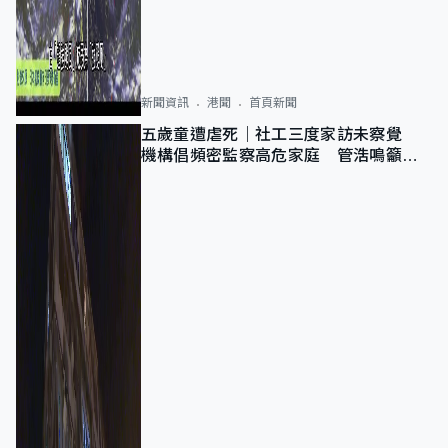
新聞資訊
港聞
首頁新聞
五歲童遭虐死｜社工三度家訪未察覺
機構倡頻密監察高危家庭 管浩鳴籲加
強跨部門協作