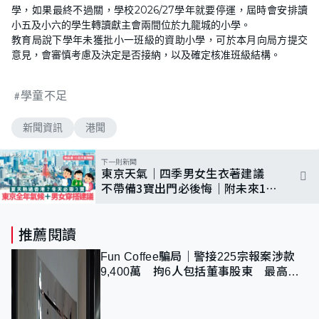
學，如果最終不過關，學校2026/27學年就要停運，屆時會安排讀
小五及小六的學生轉讀獻主會兩間位於九龍城的小學。
教育局說下學年未獲批小一班級的資助小學，可於本月向局方提交
意見，會審慎考慮及決定是否接納，以及確定核准班級結構。
學童不足
新聞資訊
港聞
下一則新聞
東京天氣｜四季男女生衣著建議
不帶備3寶出門必後悔｜附未來10
日天氣預報
推薦閱讀
Fun Coffee騙局｜警接225宗報案涉款
9,400萬 拘6人包括董事股東 最高金
額一宗涉近千萬