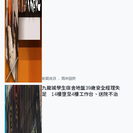
新聞資訊
兩岸國際
九龍城學生宿舍地盤39歲安全經理失
足 14樓墮至4樓工作台、送院不治