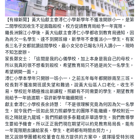
【有線新聞】黃大仙獻主會溥仁小學新學年不獲准開辦小一，是第
二間學校因收生不足面臨殺校，校方促請教育局給予一年寬限。
繼長洲錦江小學後，黃大仙獻主會溥仁小學都收到教育局通知，因
為尚欠一名學生、達不到開班線，新學年不會獲派小一學生。有家
長三名子女都就讀這間學校，最小女兒亦已報名9月入讀小一，現時
不知怎麼辦。
家長鄭女士：「這間是我的心儀學校，加上本身是我自己的母校，
所以我真的很不想看到殺校，希望教育局只不過是尚欠一名學生，
希望網開一面。」
溥仁小學本學年只開辦一班小一，之前五年每年都開辦兩至三班。
校長對不獲准開班感失望和難過，說黃大仙區人口老化，收生不
易。學校近年積極推出新課程，照顧有不同需要的學生，期望教育
局給予一年過渡期，容許新學年繼續開班。
獻主會溥仁小學校長余詩慧：「不是很理解究竟為何因為欠一名學
生，就令我們一班如此努力照顧學生的團隊不能繼續。學校附近一
街之隔就是九龍城，我們照顧很多泰籍或非華語學生。我們教導學
生要給予機會，所以正正我們現在期望可以約見教育局局長，能有
一年寬限期去讓給家長、學生、老師都有時間去努力。」
她又說辦學團體和校董會在局方提供的方案中，選擇接受特別視