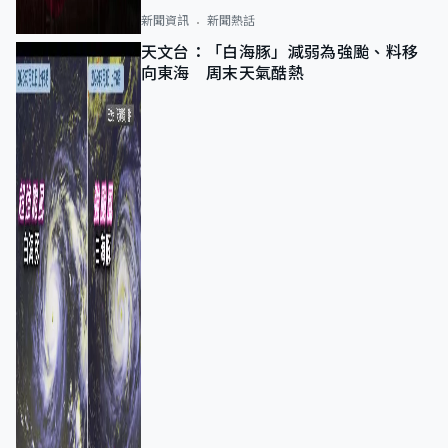
新聞資訊
新聞熱話
天文台：「白海豚」減弱為強颱、料移
向東海 周末天氣酷熱