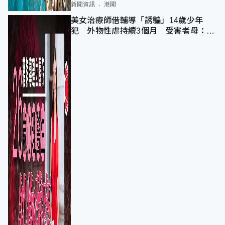
新聞資訊
港聞
美女治療師借輔導「誘騙」14歲少年
犯 外物性虐持續3個月 受害者母：要
保護其他人