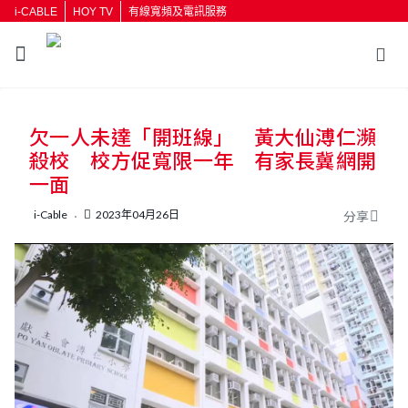
i-CABLE
HOY TV
有線寬頻及電訊服務
返回
欠一人未達「開班線」 黃大仙溥仁瀕
按輸入鍵開始搜尋
殺校 校方促寬限一年 有家長冀網開
一面
i-Cable
2023年04月26日
分享