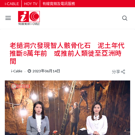
i-CABLE
HOY TV
有線寬頻及電訊服務
老撾洞穴發現智人骸骨化石 泥土年代
推斷8萬年前 或推前人類徙至亞洲時
間
i-Cable
2023年06月14日
分享