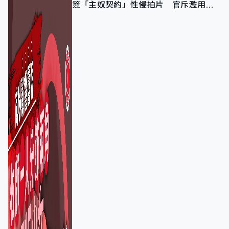
簽「主奴契約」性侵拍片 官斥濫用教
友信任、二審判囚9年