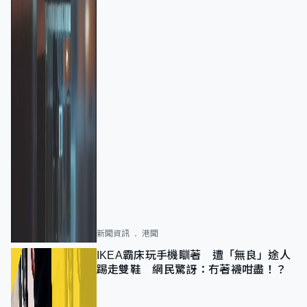
新聞資訊
港聞
IKEA霸床玩手機瞓著 遭「無良」途人
踢走雙鞋 網民驚訝：冇著襪咁盡！？