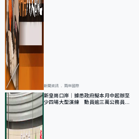
新聞資訊
兩岸國際
新皇崗口岸｜據悉政府擬本月中起辦至
少四場大型演練 動員逾三萬公務員人
次測試