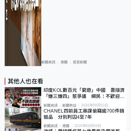
新聞資訊
港聞
首頁新聞
其他人也在看
印度KOL數百元「窮遊」中國 靠接濟
「嫌三嫌四」惹爭議 網民：不歡迎劣
質旅客
2026年08月02日
新聞資訊
新聞熱話
CHANEL四前員工串謀偷竊逾700件銷
毀品 分別判囚4至7年
2026年08月03日
新聞資訊
港聞