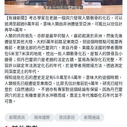
L
U
o
n
【有線新聞】考古學家在老撾一個洞穴發現人類骸骨的化石，可以
a
m
d
u
追溯至超過8萬年前，意味人類由非洲遷徙至亞洲，可能比以往估計
e
t
d
e
再早4萬年。
:
1
人類的共同祖先、亦即是最早的智人，最初起源於非洲，然後先後
1
遷徙至其他大陸，大約5萬年前踏足東南亞，但這個時間點可能要再
.
1
推前。老撾北部的丹巴靈洞穴，來自丹麥、美國及法國的學者團隊
1
%
在6米至7米深的地底，挖出一批人類骸骨化石，是智人的頭骨及小
腿骨；但丹巴靈洞穴是老撾的法定古蹟，當局為保存化石完整，不
容許以碳定年法測定化石的年代，於是學者用間接方法，透過測定
同深度泥土的年代。
得知這批化石的歷史足足有6.8萬至8.6萬年，意味大約這個時期，
人類祖先已經遷徙至東南亞，比原先估計推前近4萬年，研究已經刊
登於《自然通訊》。不過亦有專家對這個結論有保留，因為丹巴靈
洞穴的泥土有機會是洪水沖積而成，靠泥土年代推斷化石年代並不
可靠。
新聞資訊
兩岸國際
資訊節目
新聞通識