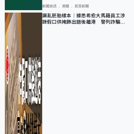
新聞資訊
港聞
首頁新聞
調亂胚胎樣本｜據悉希愈大馬籍員工涉
錄假口供掩飾出錯後離港 警列詐騙
正通緝在逃人士