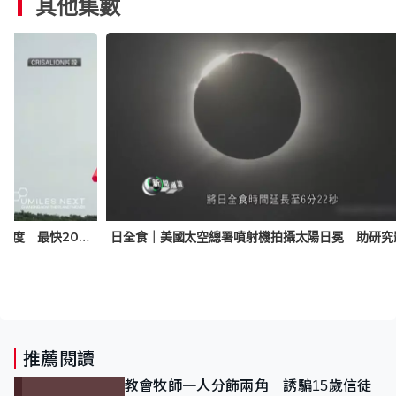
其他集數
西班牙研首款空中的士 每組螺旋槳可調整角度 最快2030年面世
推薦閱讀
教會牧師一人分飾兩角 誘騙15歲信徒