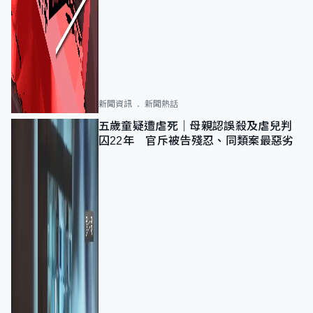
新聞資訊
新聞熱話
五歲童疑遭虐死｜母親認誤殺及虐兒判
囚22年 官斥被告殘忍、同類案最惡劣