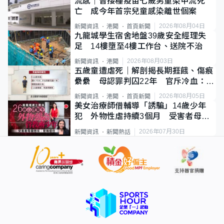
流感｜曾接種疫苗七歲男童染甲流死
亡 成今年首宗兒童感染離世個案
2026年08月04日
新聞資訊
港聞
首頁新聞
九龍城學生宿舍地盤39歲安全經理失
足 14樓墮至4樓工作台、送院不治
2026年08月03日
新聞資訊
港聞
五歲童遭虐死｜解剖揭長期捱餓、傷痕
纍纍 母認罪判囚22年 官斥冷血：同
類案最惡劣
2026年08月05日
新聞資訊
港聞
首頁新聞
美女治療師借輔導「誘騙」14歲少年
犯 外物性虐持續3個月 受害者母：
要保護其他人
2026年07月30日
新聞資訊
新聞熱話