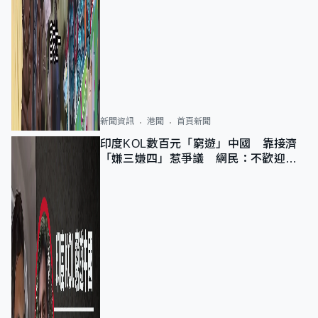
新聞資訊
港聞
首頁新聞
印度KOL數百元「窮遊」中國 靠接濟
「嫌三嫌四」惹爭議 網民：不歡迎劣
質旅客