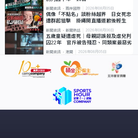
2026年08月05日
新聞資訊
兩岸國際
偶像「不點名」談粉絲越界 日女死忠
遭群起狙擊 掛繩開直播道歉後輕生
2026年08月06日
新聞資訊
新聞熱話
五歲童疑遭虐死｜母親認誤殺及虐兒判
囚22年 官斥被告殘忍、同類案最惡劣
2026年08月05日
新聞資訊
港聞