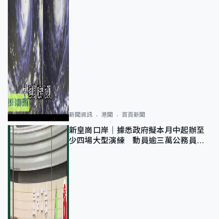
新聞資訊
港聞
首頁新聞
新皇崗口岸｜據悉政府擬本月中起辦至
少四場大型演練 動員逾三萬公務員人
次測試