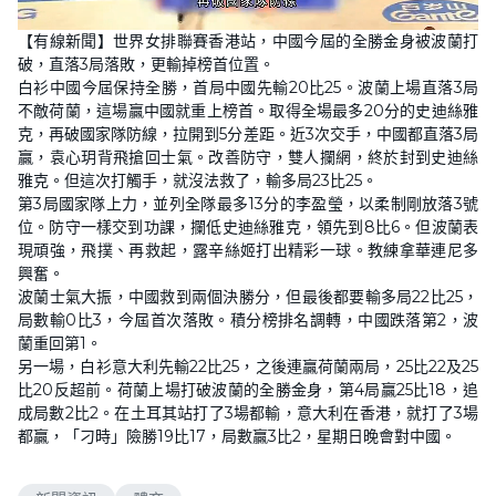
L
U
o
n
【有線新聞】世界女排聯賽香港站，中國今屆的全勝金身被波蘭打
a
m
d
u
破，直落3局落敗，更輸掉榜首位置。
e
t
d
e
白衫中國今屆保持全勝，首局中國先輸20比25。波蘭上場直落3局
:
2
不敵荷蘭，這場贏中國就重上榜首。取得全場最多20分的史迪絲雅
3
克，再破國家隊防線，拉開到5分差距。近3次交手，中國都直落3局
.
6
贏，袁心玥背飛搶回士氣。改善防守，雙人攔網，終於封到史迪絲
8
%
雅克。但這次打觸手，就沒法救了，輸多局23比25。
第3局國家隊上力，並列全隊最多13分的李盈瑩，以柔制剛放落3號
位。防守一樣交到功課，攔低史迪絲雅克，領先到8比6。但波蘭表
現頑強，飛撲、再救起，露辛絲姬打出精彩一球。教練拿華連尼多
興奮。
波蘭士氣大振，中國救到兩個決勝分，但最後都要輸多局22比25，
局數輸0比3，今屆首次落敗。積分榜排名調轉，中國跌落第2，波
蘭重回第1。
另一場，白衫意大利先輸22比25，之後連贏荷蘭兩局，25比22及25
比20反超前。荷蘭上場打破波蘭的全勝金身，第4局贏25比18，追
成局數2比2。在土耳其站打了3場都輸，意大利在香港，就打了3場
都贏，「刁時」險勝19比17，局數贏3比2，星期日晚會對中國。