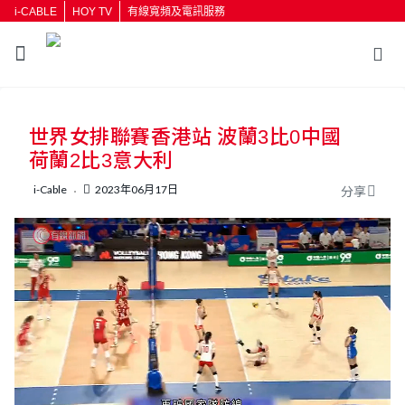
i-CABLE
HOY TV
有線寬頻及電訊服務
返回
世界女排聯賽香港站 波蘭3比0中國
按輸入鍵開始搜尋
荷蘭2比3意大利
i-Cable
2023年06月17日
分享