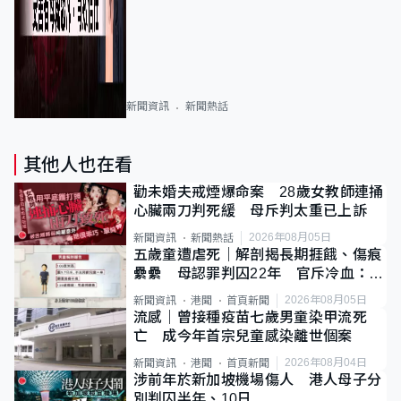
新聞資訊
新聞熱話
其他人也在看
勸未婚夫戒煙爆命案 28歲女教師連捅
心臟兩刀判死緩 母斥判太重已上訴
2026年08月05日
新聞資訊
新聞熱話
五歲童遭虐死｜解剖揭長期捱餓、傷痕
纍纍 母認罪判囚22年 官斥冷血：同
類案最惡劣
2026年08月05日
新聞資訊
港聞
首頁新聞
流感｜曾接種疫苗七歲男童染甲流死
亡 成今年首宗兒童感染離世個案
2026年08月04日
新聞資訊
港聞
首頁新聞
涉前年於新加坡機場傷人 港人母子分
別判囚半年、10日