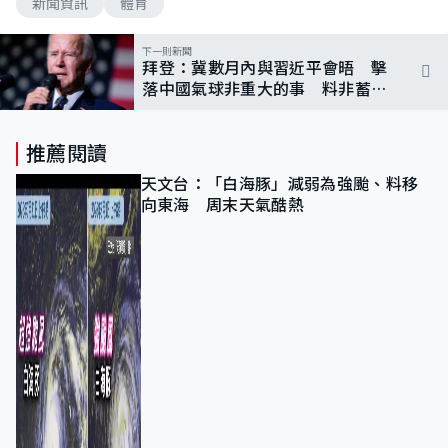
新聞資訊
體育
下一則新聞
拜登：冀數月內與習近平會晤 擊
落中國氣球非重大的事 料非蓄意
飛越美上空
推薦閱讀
天文台：「白海豚」減弱為強颱、料移
向東海 周末天氣酷熱