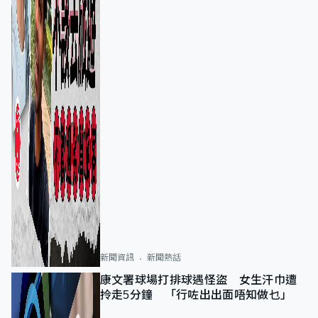
新聞資訊
新聞熱話
康文署球場打排球遇怪盜 女生汗巾遭
拎走5分鐘 「行咗出出面唔知做乜」