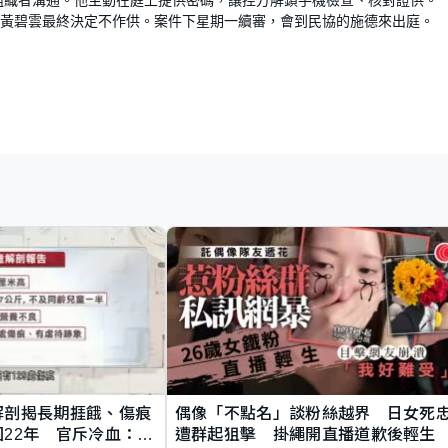
黃碧雲最終決定不作供。案件下星期一續審，會到民協的施德來出庭。
解剖揭長期捱餓、傷痕
偶像「不點名」談粉絲越界 日女死
22年 官斥冷血：同
遭群起狙擊 掛繩開直播道歉後輕生