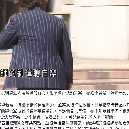
並沒綑綁進入議會後的行為，他不會否決預算案，亦絕不會講「法治已死
選單張寫「持續不斷的極權壓力」並非意指整個政權，只是指當時特區政
在他辦公室搜到的論壇辯論筆記，不是他自己準備，亦不知是誰準備。他
否決預算案，更不會講「法治已死」，可見寫筆記的人不了解他。
龍西目標贏4席等共四點，並沒包括否決預算案。他說初選沒綑綁參加者
選組織者溝通。他主動在庭上提供密碼，讓控方解鎖手機檢查、核對證供。