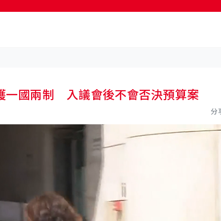
按輸入鍵開始搜尋
護一國兩制 入議會後不會否決預算案
分