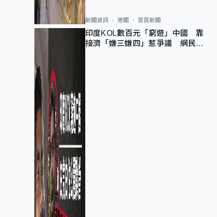
新聞資訊
港聞
首頁新聞
印度KOL數百元「窮遊」中國 靠
接濟「嫌三嫌四」惹爭議 網民：
不歡迎劣質旅客