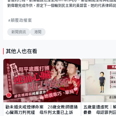
劉偉聰完成作供，原定下一個輪到民主黨的黃碧雲，她的代表律師說
顛覆政權案
新聞資訊
港聞
其他人也在看
勸未婚夫戒煙爆命案 28歲女教師連捅
五歲童遭虐死｜
心臟兩刀判死緩 母斥判太重已上訴
纍纍 母認罪判囚