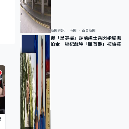
新聞資訊
港聞
首頁新聞
俄「黑寡婦」誘前線士兵閃婚騙撫
恤金 經紀戲稱「賺首期」被檢控
忠