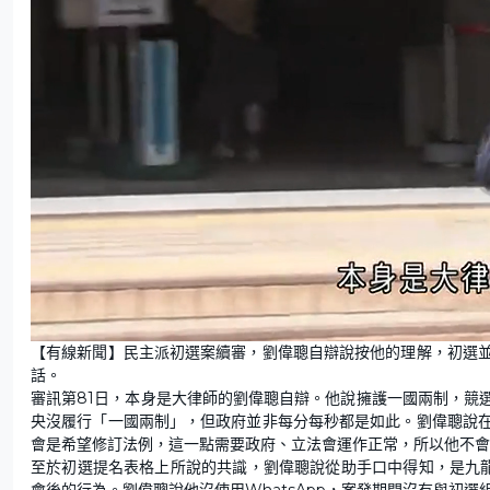
L
U
o
n
【有線新聞】民主派初選案續審，劉偉聰自辯說按他的理解，初選
a
m
d
u
話。
e
t
d
e
:
審訊第81日，本身是大律師的劉偉聰自辯。他說擁護一國兩制，競
3
4
央沒履行「一國兩制」，但政府並非每分每秒都是如此。劉偉聰說
.
8
會是希望修訂法例，這一點需要政府、立法會運作正常，所以他不會
8
%
至於初選提名表格上所說的共識，劉偉聰說從助手口中得知，是九
會後的行為。劉偉聰說他沒使用WhatsApp，案發期間沒有與初