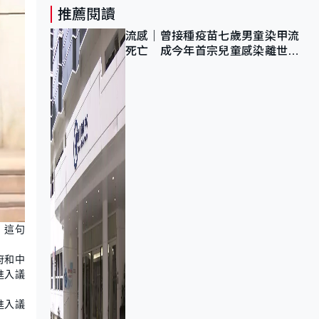
推薦閱讀
流感｜曾接種疫苗七歲男童染甲流
死亡 成今年首宗兒童感染離世個
案
」這句
府和中
進入議
進入議