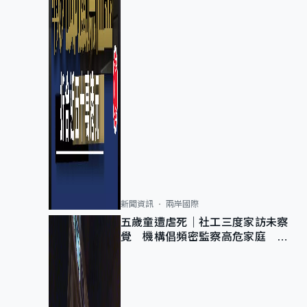
新聞資訊
兩岸國際
五歲童遭虐死｜社工三度家訪未察
覺 機構倡頻密監察高危家庭 管
浩鳴籲加強跨部門協作