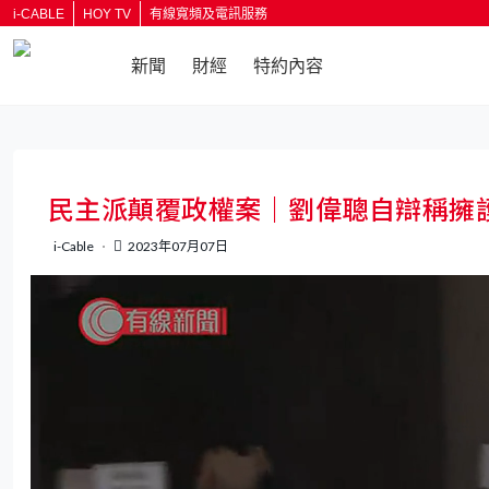
i-CABLE
HOY TV
有線寬頻及電訊服務
新聞
財經
特約內容
返回
民主派顛覆政權案｜劉偉聰自辯稱擁
i-Cable
2023年07月07日