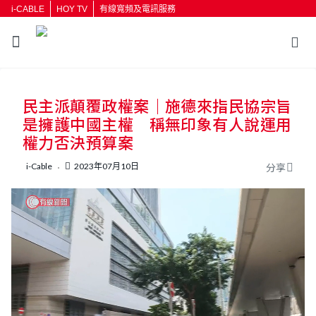
i-CABLE
HOY TV
有線寬頻及電訊服務
返回
民主派顛覆政權案｜施德來指民協宗旨
按輸入鍵開始搜尋
是擁護中國主權 稱無印象有人說運用
權力否決預算案
i-Cable
2023年07月10日
分享