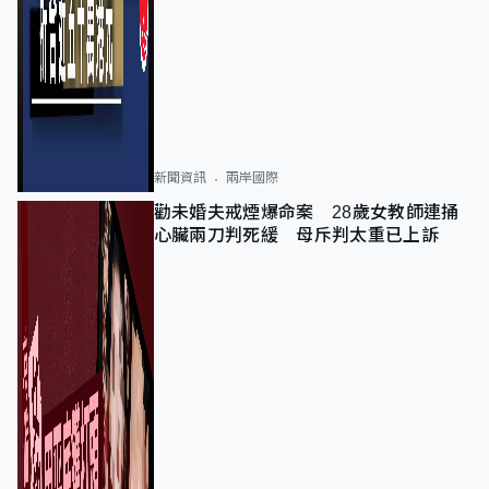
新聞資訊
兩岸國際
勸未婚夫戒煙爆命案 28歲女教師連捅
心臟兩刀判死緩 母斥判太重已上訴