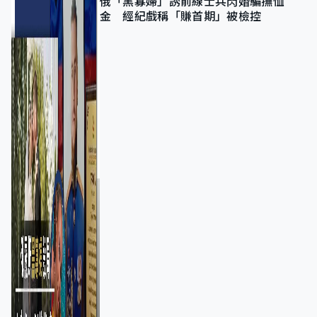
俄「黑寡婦」誘前線士兵閃婚騙撫恤
金 經紀戲稱「賺首期」被檢控