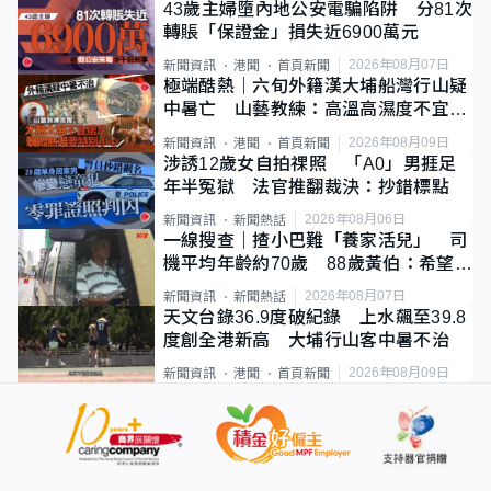
43歲主婦墮內地公安電騙陷阱 分81次
轉賬「保證金」損失近6900萬元
2026年08月07日
新聞資訊
港聞
首頁新聞
極端酷熱｜六旬外籍漢大埔船灣行山疑
中暑亡 山藝教練：高溫高濕度不宜遠
足
2026年08月09日
新聞資訊
港聞
首頁新聞
涉誘12歲女自拍祼照 「A0」男捱足
年半冤獄 法官推翻裁決：抄錯標點
2026年08月06日
新聞資訊
新聞熱話
一線搜查｜揸小巴難「養家活兒」 司
機平均年齡約70歲 88歲黃伯：希望一
直揸落去
2026年08月07日
新聞資訊
新聞熱話
天文台錄36.9度破紀錄 上水飆至39.8
度創全港新高 大埔行山客中暑不治
2026年08月09日
新聞資訊
港聞
首頁新聞