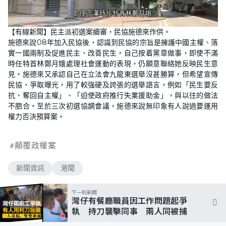
L
U
o
n
【有線新聞】民主派初選案續審，民協施德來作供。
a
m
d
u
施德來說08年加入民協後，認識到民協的宗旨是擁護中國主權、落
e
t
d
e
實一國兩制及促進民主、改善民生，自己按着黨章做事，即使不滿
:
1
時任特首林鄭月娥處理社會運動的表現，仍願意聯絡她反映民生意
0
見。施德來又承認自己在立法會九龍東選舉沒甚勝算，但希望宣傳
0
.
民協、爭取曝光，用了較強硬及誇張的選舉語言，例如「民生要反
0
0
抗、奪回自主權」、「迫使政府推行失業援助金」，與以往的做法
%
不脗合。至於三次初選協調會議，施德來說無印象有人說過要運用
權力否決預算案。
顛覆政權案
新聞資訊
港聞
下一則新聞
灣仔有餐廳職員因工作問題起爭
執 持刀襲擊同事 兩人同被捕