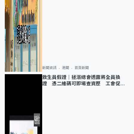
新聞資訊
港聞
首頁新聞
救生員假證｜拯溺總會透露將全員換
證 憑二維碼可即場查資歷 工會促加
強巡查