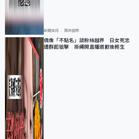
新聞資訊
兩岸國際
偶像「不點名」談粉絲越界 日女死忠
遭群起狙擊 掛繩開直播道歉後輕生