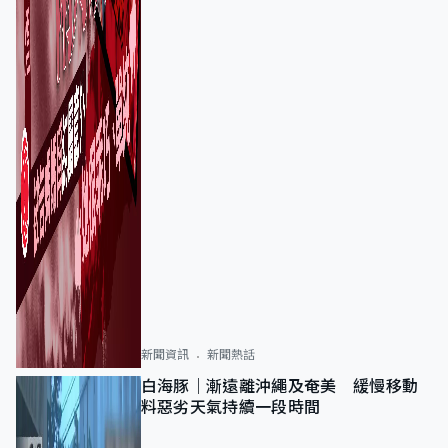
新聞資訊
新聞熱話
白海豚｜漸遠離沖繩及奄美 緩慢移動
料惡劣天氣持續一段時間