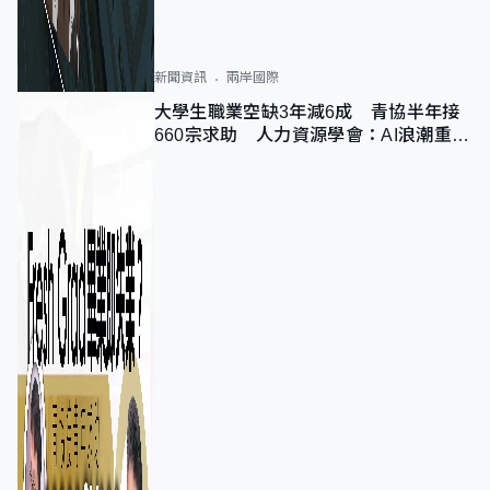
新聞資訊
兩岸國際
大學生職業空缺3年減6成 青協半年接
660宗求助 人力資源學會：AI浪潮重整
職位需求