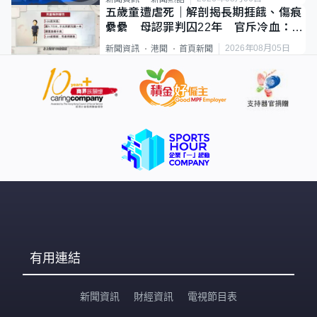
五歲童遭虐死｜解剖揭長期捱餓、傷痕
纍纍 母認罪判囚22年 官斥冷血：同
類案最惡劣
2026年08月05日
新聞資訊
港聞
首頁新聞
有用連結
新聞資訊
財經資訊
電視節目表