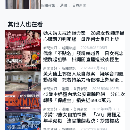
新聞資訊
港聞
首頁新聞
其他人也在看
勸未婚夫戒煙爆命案 28歲女教師連捅
心臟兩刀判死緩 母斥判太重已上訴
2026年08月05日
新聞資訊
新聞熱話
偶像「不點名」談粉絲越界 日女死忠
遭群起狙擊 掛繩開直播道歉後輕生
2026年08月06日
新聞資訊
新聞熱話
黃大仙上邨傷人及自殺案 疑噪音問題
動殺機 死者持菜刀斬傷樓上鄰居後墮
斃
2026年08月08日
新聞資訊
港聞
首頁新聞
43歲主婦墮內地公安電騙陷阱 分81次
轉賬「保證金」損失近6900萬元
2026年08月07日
新聞資訊
港聞
首頁新聞
涉誘12歲女自拍祼照 「A0」男捱足
年半冤獄 法官推翻裁決：抄錯標點
2026年08月06日
新聞資訊
新聞熱話