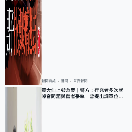
新聞資訊
港聞
首頁新聞
黃大仙上邨命案｜警方：行兇者多次就
噪音問題與傷者爭執 曾提出調單位已
獲批