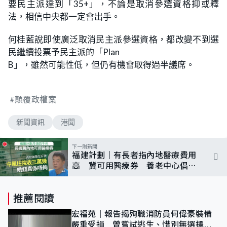
要民主派達到「
」，不論是取消參選資格抑或釋
35+
法，相信中央都一定會出手。
何桂藍說即使廣泛取消民主派參選資格，都改變不到選
民繼續投票予民主派的「
Plan
」，雖然可能性低，但仍有機會取得過半議席。
B
顛覆政權案
新聞資訊
港聞
下一則新聞
福建計劃｜有長者指內地醫療費用
高 冀可用醫療券 養老中心倡加
強宣傳計劃
推薦閱讀
宏福苑｜報告揭殉職消防員何偉豪裝備
嚴重受損 曾嘗試逃生、惜別無選擇下