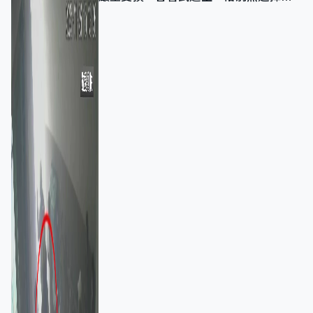
棄裝備墮樓