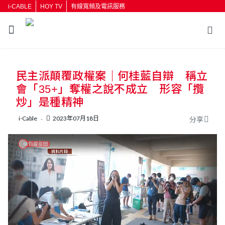
i-CABLE
HOY TV
有線寬頻及電訊服務
返回
民主派顛覆政權案｜何桂藍自辯 稱立
按輸入鍵開始搜尋
會「35+」奪權之說不成立 形容「攬
炒」是種精神
i-Cable
2023年07月18日
分享