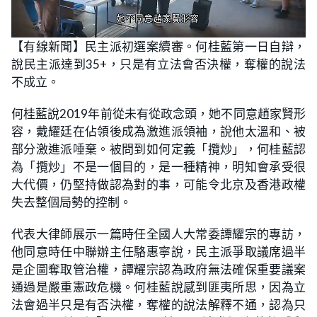
L
U
o
n
【有線新聞】民主派初選案續審。何桂藍第一日自辯，
a
m
d
u
說民主派達到
，只是有立法會否決權，奪權的說法
35+
e
t
d
e
不成立。
:
3
4
.
何桂藍說
年前從未有從政念頭，她不同意趙家賢形
2019
4
8
容，戴耀廷在佔領後成為激進派領袖，說他太溫和、被
%
部分激進派唾棄。被問到如何定義「攬炒」，何桂藍認
為「攬炒」不是一個目的，是一種精神，明知會承受很
大代價，仍堅持做認為對的事，可能令北京及香港政權
失去整個局勢的控制。
代表大律師展示一篇時任全國人大常委譚耀宗的專訪，
他同意時任中聯辦主任駱惠寧說，民主派爭取議席過半
是企圖奪取管治權，譚耀宗認為政府無法確保重要議案
通過是嚴重憲政危機。何桂藍說感到匪夷所思，因為立
法會過半只是有否決權，奪權的說法解釋不通，認為只