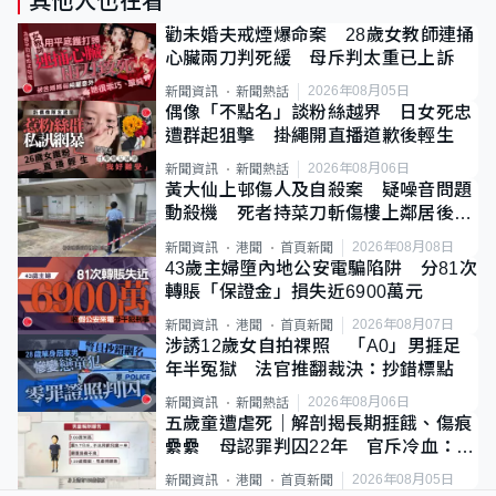
其他人也在看
勸未婚夫戒煙爆命案 28歲女教師連捅
心臟兩刀判死緩 母斥判太重已上訴
2026年08月05日
新聞資訊
新聞熱話
偶像「不點名」談粉絲越界 日女死忠
遭群起狙擊 掛繩開直播道歉後輕生
2026年08月06日
新聞資訊
新聞熱話
黃大仙上邨傷人及自殺案 疑噪音問題
動殺機 死者持菜刀斬傷樓上鄰居後墮
斃
2026年08月08日
新聞資訊
港聞
首頁新聞
43歲主婦墮內地公安電騙陷阱 分81次
轉賬「保證金」損失近6900萬元
2026年08月07日
新聞資訊
港聞
首頁新聞
涉誘12歲女自拍祼照 「A0」男捱足
年半冤獄 法官推翻裁決：抄錯標點
2026年08月06日
新聞資訊
新聞熱話
五歲童遭虐死｜解剖揭長期捱餓、傷痕
纍纍 母認罪判囚22年 官斥冷血：同
類案最惡劣
2026年08月05日
新聞資訊
港聞
首頁新聞