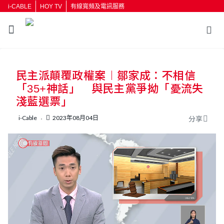
i-CABLE
HOY TV
有線寬頻及電訊服務
返回
民主派顛覆政權案︱鄒家成：不相信
按輸入鍵開始搜尋
「35+神話」 與民主黨爭拗「憂流失
淺藍選票」
i-Cable
2023年08月04日
分享