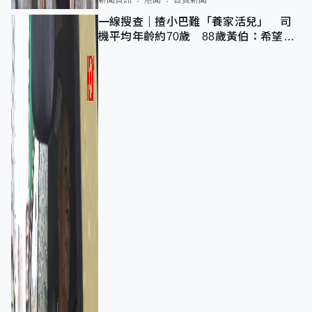
一線搜查｜揸小巴難「養家活兒」 司
機平均年齡約70歲 88歲黃伯：希望一
直揸落去