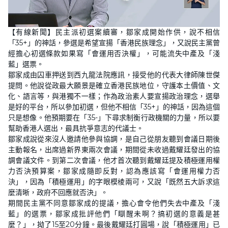
L
U
o
n
【有線新聞】民主派初選案續審，鄒家成開始作供，說不相信
a
m
d
u
「35+」的神話，參選是希望宣揚「香港民族理念」，又說民主黨曾
e
t
d
e
經擔心初選條款如果寫「會運用否決權」，可能流失中產及「淺
:
2
藍」選票。
4
鄒家成由囚車押送到西九龍法院應訊，接受他的代表大律師陳世傑
.
3
提問。他說從政最大願景是確立香港民族地位，守護本土價值、文
9
%
化、語言等，與港獨不一樣；作為政治素人要宣揚政治理念，選舉
是好的平台，所以參加初選，但他不相信「35+」的神話，因為這個
只是想像。他預期要在「35-」下尋求制衡行政機關的力量，所以要
幫助香港人選出，最具抗爭意志的代議士。
鄒家成說從來沒人邀請他參與協調，是自己從朋友聽到會議日期後
主動報名，出席過新界東兩次會議，期間從未收過戴耀廷發出的協
調會議文件。到第二次會議，他才首次聽到戴耀廷提及積極運用權
力否決預算案，鄒家成隨即反對，認為應該寫「會運用權力否
決」，因為「積極運用」的字眼模棱兩可，又說「既然五大訴求這
麼清晰，政府不回應就否決」。
期間民主黨不同意鄒家成的提議，擔心會令他們失去中產及「淺
藍」的選票，鄒家成批評他們「瞓醒未啊？搞初選的意義是甚
麼？」，拗了15至20分鐘。最後戴耀廷打圓場，說「積極運用」已