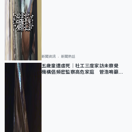
新聞資訊
新聞熱話
五歲童遭虐死｜社工三度家訪未察覺
機構倡頻密監察高危家庭 管浩鳴籲加
強跨部門協作