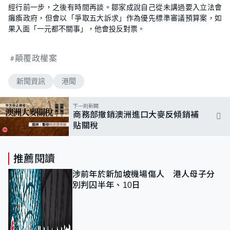
經行前一步，之後有時間再談。鄒家成說自己從未講過要入立法會
癱瘓政府，但會以「爭取五大訴求」作為優先標準審議預算案，如
果入面「一元都不關事」，他會投反對票。
顛覆政權案
新聞資訊
港聞
下一則新聞
商務部撤銷澳洲進口大麥反傾銷補
貼關稅
推薦閱讀
涉前年於新加坡機場傷人 港人母子分
別判囚半年、10日