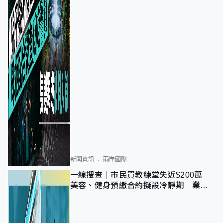
新聞資訊
兩岸國際
一線搜查｜市民買教練堂失近$200萬
美容、健身預繳合約擬設冷靜期 業界
憂退款計法對商戶不公