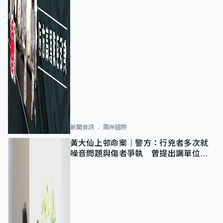
新聞資訊
兩岸國際
黃大仙上邨命案｜警方：行兇者多次就
噪音問題與傷者爭執 曾提出調單位已
獲批