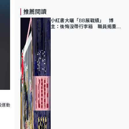
推薦閱讀
小紅書大曬「BB展戰績」 博
主：後悔沒帶行李箱 職員揭重複
入會「阻止唔到」
役運動