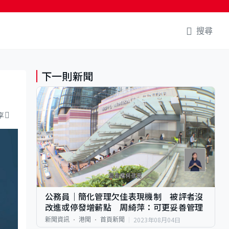
搜尋
下一則新聞
享
公務員｜簡化管理欠佳表現機制 被評者沒
改進或停發增薪點 周綺萍：可更妥善管理
2023年08月04日
新聞資訊
港聞
首頁新聞