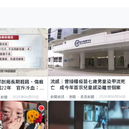
流感｜曾接種疫苗七歲男童染甲流死
解剖揭長期捱餓、傷痕
亡 成今年首宗兒童感染離世個案
22年 官斥冷血：同
2026年08月04日
新聞資訊
港聞
首頁新聞
2026年08月05日
頁新聞