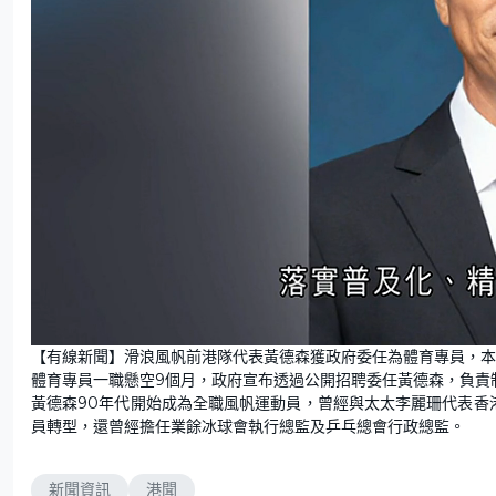
L
U
o
n
【有線新聞】滑浪風帆前港隊代表黃德森獲政府委任為體育專員，本
a
m
d
u
體育專員一職懸空9個月，政府宣布透過公開招聘委任黃德森，負責
e
t
d
e
:
黃德森90年代開始成為全職風帆運動員，曾經與太太李麗珊代表香
6
3
員轉型，還曾經擔任業餘冰球會執行總監及乒乓總會行政總監。
.
8
3
%
新聞資訊
港聞