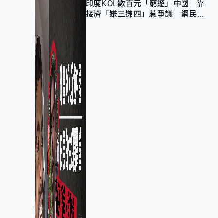
印度KOL數百元「窮遊」中國 靠
接濟「嫌三嫌四」惹爭議 網民：
不歡迎劣質旅客