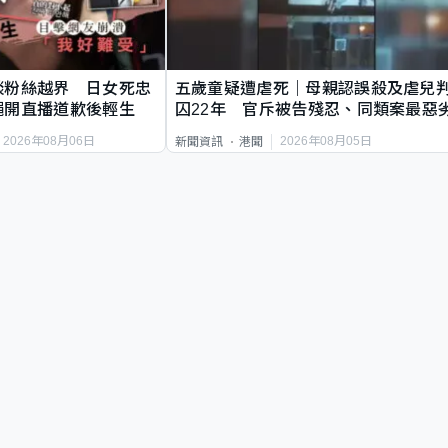
談粉絲越界 日女死忠
五歲童疑遭虐死｜母親認誤殺及虐兒
繩開直播道歉後輕生
囚22年 官斥被告殘忍、同類案最惡
2026年08月06日
2026年08月05日
新聞資訊
港聞