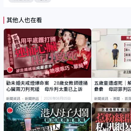
其他人也在看
勸未婚夫戒煙爆命案 28歲女教師連捅
五歲童遭虐死｜
心臟兩刀判死緩 母斥判太重已上訴
纍纍 母認罪判囚
類案最惡劣
2026年08月05日
新聞資訊
新聞熱話
新聞資訊
港聞
首