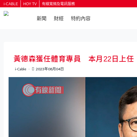
i-CABLE
HOY TV
有線寬頻及電訊服務
新聞
財經
特約內容
返回
黃德森獲任體育專員 本月22日上任
i-Cable
2023年08月04日