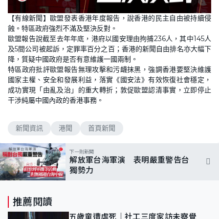
【有線新聞】歐盟發表香港年度報告，說香港的民主自由被持續侵
蝕。特區政府強烈不滿及堅決反對。
歐盟報告說截至去年年底，港府以國安理由拘捕236人，其中145人
及5間公司被起訴，定罪率百分之百；香港的新聞自由排名亦大幅下
降，質疑中國政府是否有意維護一國兩制。
特區政府批評歐盟報告無理攻擊和污衊抹黑，強調香港要堅決維護
國家主權、安全和發展利益，落實《國安法》有效恢復社會穩定，
成功實現「由亂及治」的重大轉折；敦促歐盟認清事實，立即停止
干涉純屬中國內政的香港事務。
新聞資訊
港聞
首頁新聞
下一則新聞
解放軍台海軍演 表明嚴重警告台
獨勢力
推薦閱讀
五歲童遭虐死｜社工三度家訪未察覺