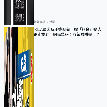
新聞資訊
港聞
IKEA霸床玩手機瞓著 遭「無良」途人
踢走雙鞋 網民驚訝：冇著襪咁盡！？