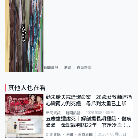
新聞資訊
港聞
首頁新聞
其他人也在看
勸未婚夫戒煙爆命案 28歲女教師連捅
心臟兩刀判死緩 母斥判太重已上訴
2026年08月05日
新聞資訊
新聞熱話
五歲童遭虐死｜解剖揭長期捱餓、傷痕
纍纍 母認罪判囚22年 官斥冷血：同
類案最惡劣
2026年08月05日
新聞資訊
港聞
首頁新聞