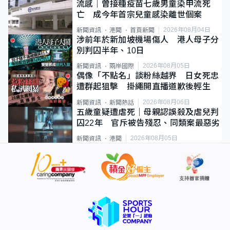
流感｜曾接種疫苗七歲男童染甲流死
亡 成今年首宗兒童感染離世個案
2026年08月04日
新聞資訊
港聞
首頁新聞
涉前年於新加坡機場傷人 港人母子分
別判囚半年、10日
2026年08月05日
新聞資訊
兩岸國際
偶像「不點名」談粉絲越界 日女死忠
遭群起狙擊 掛繩開直播道歉後輕生
2026年08月06日
新聞資訊
新聞熱話
五歲童疑遭虐死｜母親認誤殺及虐兒判
囚22年 官斥被告殘忍、同類案最惡劣
2026年08月05日
新聞資訊
港聞