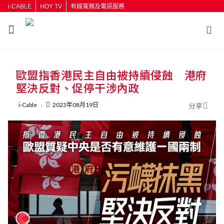
i-CABLE
HOY TV
有線寬頻及電訊服務
返回
歐盟指香港民主自由被持續侵蝕 港府
按輸入鍵開始搜尋
堅決反對、促停干涉內政
i-Cable
2023年08月19日
分享