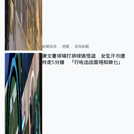
新聞資訊
港聞
首頁新聞
康文署球場打排球遇怪盜 女生汗巾遭
拎走5分鐘 「行咗出出面唔知做乜」