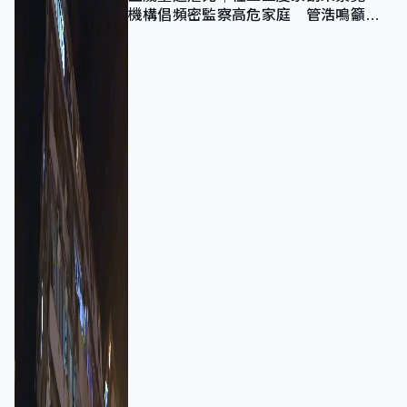
機構倡頻密監察高危家庭 管浩鳴籲加
強跨部門協作