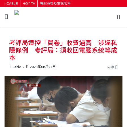
i-CABLE
HOY TV
有線寬頻及電訊服務
返回
考評局遭控「買卷」收費過高 涉違私
按輸入鍵開始搜尋
隱條例 考評局：須收回電腦系統等成
本
i-Cable
2023年08月21日
分享