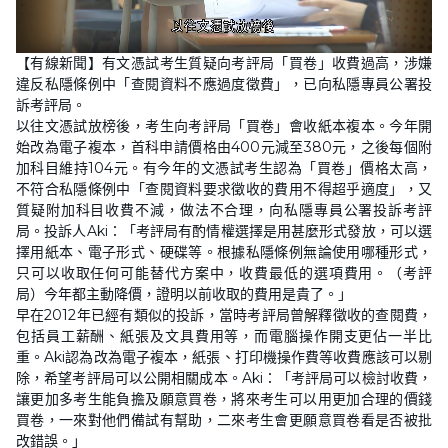
L
U
o
n
【有線新聞】有文憑試考生質疑向考評局「買卷」收費過高，涉嫌
a
m
d
u
違反私隱條例中「查閱資料不應過度徵費」，已向私隱專員公署投
e
t
d
e
訴考評局。
:
1
以往文憑試放榜後，考生向考評局「買卷」會收紙本複本。今年開
7
始改為電子複本，首科申請價格由400元減至380元，之後每個附
.
1
加科目維持104元。有今年的文憑試考生認為「買卷」價格太高，
4
%
不符合私隱條例中「查閱資料要求徵收的費用不得超乎適度」，又
質疑附加科目收費不減，做法不合理，向私隱專員公署投訴考評
局。投訴人Aki：「考評局有酌情權選擇是用甚麼形式發放，可以選
擇用紙本、電子形式、硬碟等。根據私隱條例無論使用哪種形式，
只可以收取任何可能替代方案中，收費最低的選項費用。（考評
局）今年都主動降價，證明以前收取的費用是貴了。」
早在2012年已經有類似的投訴，當時考評局曾解釋徵收的查閱費，
包括員工薪酬、紙張及文具費用等，而電腦操作開支更佔一半比
重。Aki認為改為電子複本，紙張、打印機操作費等收費應該可以剔
除，希望考評局可以公開相關成本。Aki：「考評局可以檢討收費，
讓更加多考生能負擔及願意買卷，將來考生可以用更加合理的價錢
買卷，一來對他們備試有幫助，二來考生會更願意買卷看是否被批
改錯誤。」