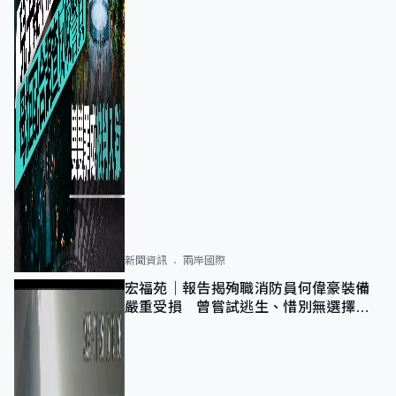
新聞資訊
兩岸國際
宏福苑｜報告揭殉職消防員何偉豪裝備
嚴重受損 曾嘗試逃生、惜別無選擇下
棄裝備墮樓