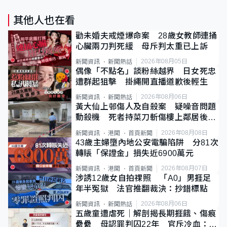
其他人也在看
勸未婚夫戒煙爆命案 28歲女教師連捅
心臟兩刀判死緩 母斥判太重已上訴
2026年08月05日
新聞資訊
新聞熱話
偶像「不點名」談粉絲越界 日女死忠
遭群起狙擊 掛繩開直播道歉後輕生
2026年08月06日
新聞資訊
新聞熱話
黃大仙上邨傷人及自殺案 疑噪音問題
動殺機 死者持菜刀斬傷樓上鄰居後墮
斃
2026年08月08日
新聞資訊
港聞
首頁新聞
43歲主婦墮內地公安電騙陷阱 分81次
轉賬「保證金」損失近6900萬元
2026年08月07日
新聞資訊
港聞
首頁新聞
涉誘12歲女自拍祼照 「A0」男捱足
年半冤獄 法官推翻裁決：抄錯標點
2026年08月06日
新聞資訊
新聞熱話
五歲童遭虐死｜解剖揭長期捱餓、傷痕
纍纍 母認罪判囚22年 官斥冷血：同