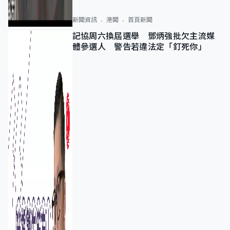
新聞資訊
港聞
首頁新聞
記協周六換屆選舉 鄧炳強批欠主流媒
體參選人 警告若違法定「釘死你」