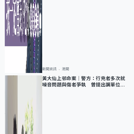
新聞資訊
港聞
黃大仙上邨命案｜警方：行兇者多次就
噪音問題與傷者爭執 曾提出調單位已
獲批