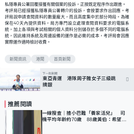
私隱專員公署回覆接獲有關個案的投訴，正按既定程序作出跟進。
考評局已經接獲私隱專員公署轉介的投訴，會按要求作出回應。考
評局說申請查閱資料的數量龐大，而且高度集中於部分時段。為確
保在40天內提供資料，局方專門設立處理查閱資料要求的電腦系
統，加上各項與考試相關的個人資料分別儲存於多個不同的電腦系
統，因此維持系統及周邊設備的運作是必需的成本，考評局會因應
實際運作適時檢討收費。
新聞資訊
港聞
首頁新聞
下一則新聞
東亞青運 港隊周子雅女子三級跳
摘銀
推薦閱讀
一線搜查｜揸小巴難「養家活兒」 司
機平均年齡約70歲 88歲黃伯：希望一
直揸落去