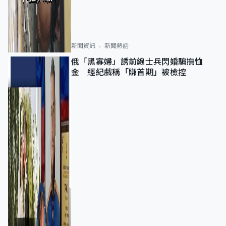
新聞資訊
新聞熱話
俄「黑寡婦」誘前線士兵閃婚騙撫恤
金 經紀戲稱「賺首期」被檢控