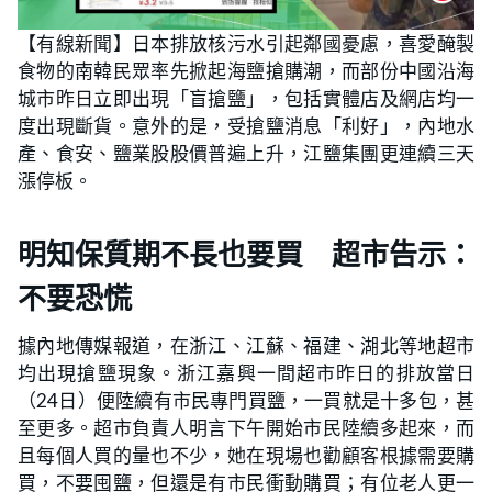
【有線新聞】日本排放核污水引起鄰國憂慮，喜愛醃製
食物的南韓民眾率先掀起海鹽搶購潮，而部份中國沿海
城市昨日立即出現「盲搶鹽」，包括實體店及網店均一
度出現斷貨。意外的是，受搶鹽消息「利好」，內地水
產、食安、鹽業股股價普遍上升，江鹽集團更連續三天
漲停板。
明知保質期不長也要買 超市告示：
不要恐慌
據內地傳媒報道，在浙江、江蘇、福建、湖北等地超市
均出現搶鹽現象。浙江嘉興一間超市昨日的排放當日
（24日）便陸續有市民專門買鹽，一買就是十多包，甚
至更多。超市負責人明言下午開始市民陸續多起來，而
且每個人買的量也不少，她在現場也勸顧客根據需要購
買，不要囤鹽，但還是有市民衝動購買；有位老人更一