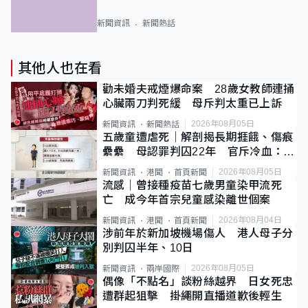
新聞資訊
新聞熱話
其他人也在看
勸未婚夫戒煙爆命案 28歲女教師連捅
心臟兩刀判死緩 母斥判太重已上訴
2026年08月05日
新聞資訊
新聞熱話
五歲童遭虐死｜解剖揭長期捱餓、傷痕
纍纍 母認罪判囚22年 官斥冷血：同
類案最惡劣
2026年08月05日
新聞資訊
港聞
首頁新聞
流感｜曾接種疫苗七歲男童染甲流死
亡 成今年首宗兒童感染離世個案
2026年08月04日
新聞資訊
港聞
首頁新聞
涉前年於新加坡機場傷人 港人母子分
別判囚半年、10日
2026年08月05日
新聞資訊
兩岸國際
偶像「不點名」談粉絲越界 日女死忠
遭群起狙擊 掛繩開直播道歉後輕生