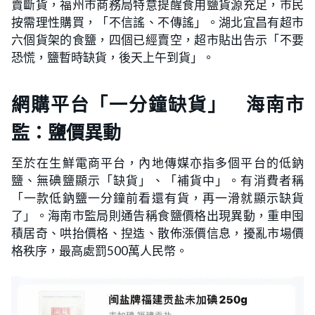
賣斷貨，福州市商務局特意提醒食用鹽貨源充足，市民
按需理性購買，「不信謠、不傳謠」。湖北宜昌有超市
六個貨架的食鹽，四個已經賣空，超市貼出告示「不要
恐慌，鹽暫時缺貨，後天上午到貨」。
網購平台「一分鐘缺貨」 海南市
監：鹽價異動
至於在生鮮電商平台，內地傳媒亦指多個平台的低鈉
鹽、無碘鹽顯示「缺貨」、「補貨中」。有消費者稱
「一款低鈉鹽一分鐘前看還有貨，再一滑就顯示缺貨
了」。海南市監局則通告稱食鹽價格出現異動，重申囤
積居奇、哄抬價格、揑造、散佈漲價信息，擾亂市場價
格秩序，最高處罰500萬人民幣。