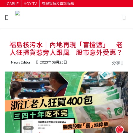
i-CABLE
HOY TV
有線寬頻及電訊服務
返回
福島核污水｜內地再現「盲搶鹽」 老
按輸入鍵開始搜尋
人狂掃貨惹旁人跟風 股市意外受惠？
News Editor
2023年08月25日
分享