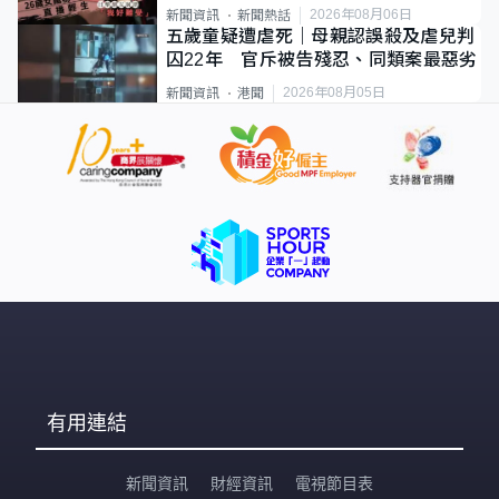
2026年08月06日
新聞資訊
新聞熱話
五歲童疑遭虐死｜母親認誤殺及虐兒判
囚22年 官斥被告殘忍、同類案最惡劣
2026年08月05日
新聞資訊
港聞
有用連結
新聞資訊
財經資訊
電視節目表