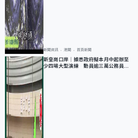
新聞資訊
港聞
首頁新聞
新皇崗口岸｜據悉政府擬本月中起辦至
少四場大型演練 動員逾三萬公務員人
次測試