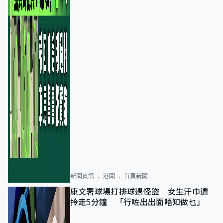
新聞資訊
港聞
首頁新聞
康文署球場打排球遇怪盜 女生汗巾遭
拎走5分鐘 「行咗出出面唔知做乜」