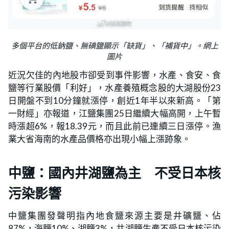
多個平台的低鈉鹽、無碘鹽顯示「缺貨」、「補貨中」。網上
圖片
近況欠佳的內地股市卻受到事件影響，水產、食安、食
鹽等行業股價「利好」，水產養殖概念股的大湖股份23
日開盤不到10分鐘就漲停，創近1年半以來新高。「第
一財經」亦報道，江鹽集團25日繼續大幅高開，上午暫
時漲超6%，報18.39元，而且此前已連續三日漲停。漁
業大省海南的水產品價格亦出現小幅上漲跡象。
中鹽：國內井湖鹽為主 不受日本核
污染影響
中鹽集團發聲明指內地食鹽來源主要是井礦鹽、佔
87%，海鹽10%、湖鹽3%，井湖鹽生產不受日本核污染