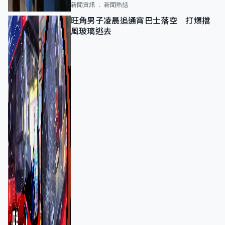
新聞資訊
新聞熱話
旺角男子凌晨追通宵巴士落空 打爆擋
風玻璃逃去