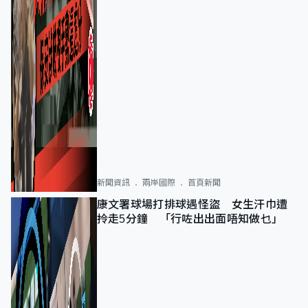
新聞資訊
兩岸國際
首頁新聞
康文署球場打排球遇怪盜 女生汗巾遭
拎走5分鐘 「行咗出出面唔知做乜」