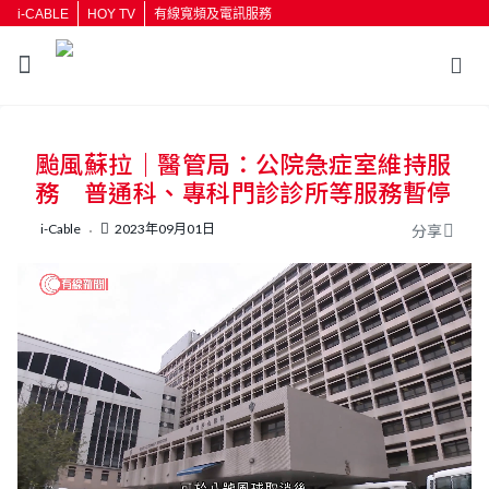
i-CABLE
HOY TV
有線寬頻及電訊服務
返回
颱風蘇拉｜醫管局：公院急症室維持服
按輸入鍵開始搜尋
務 普通科、專科門診診所等服務暫停
i-Cable
2023年09月01日
分享