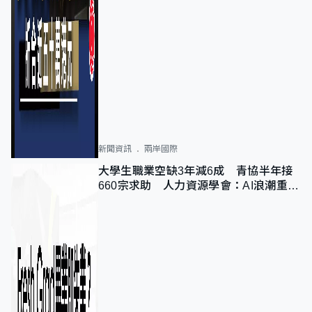
新聞資訊
兩岸國際
大學生職業空缺3年減6成 青協半年接
660宗求助 人力資源學會：AI浪潮重整
職位需求