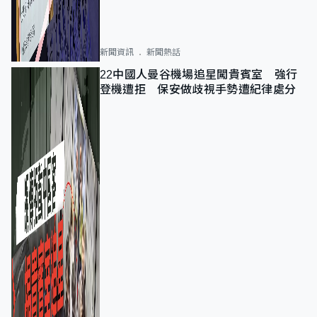
新聞資訊
新聞熱話
22中國人曼谷機場追星闖貴賓室 強行
登機遭拒 保安做歧視手勢遭紀律處分