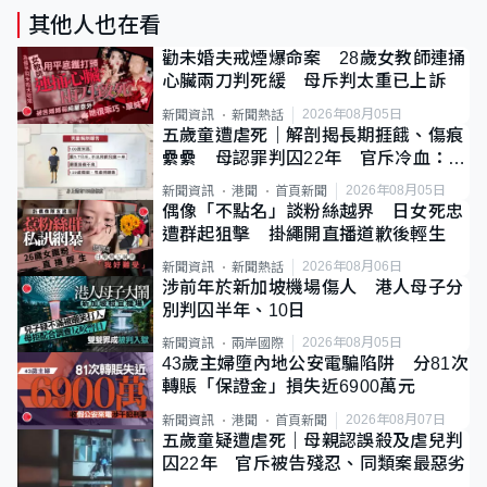
其他人也在看
勸未婚夫戒煙爆命案 28歲女教師連捅
心臟兩刀判死緩 母斥判太重已上訴
2026年08月05日
新聞資訊
新聞熱話
五歲童遭虐死｜解剖揭長期捱餓、傷痕
纍纍 母認罪判囚22年 官斥冷血：同
類案最惡劣
2026年08月05日
新聞資訊
港聞
首頁新聞
偶像「不點名」談粉絲越界 日女死忠
遭群起狙擊 掛繩開直播道歉後輕生
2026年08月06日
新聞資訊
新聞熱話
涉前年於新加坡機場傷人 港人母子分
別判囚半年、10日
2026年08月05日
新聞資訊
兩岸國際
43歲主婦墮內地公安電騙陷阱 分81次
轉賬「保證金」損失近6900萬元
2026年08月07日
新聞資訊
港聞
首頁新聞
五歲童疑遭虐死｜母親認誤殺及虐兒判
囚22年 官斥被告殘忍、同類案最惡劣