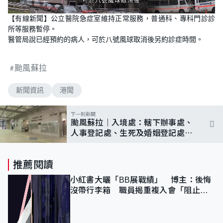
L
U
o
n
【有線新聞】公立醫院急症室維持正常服務，普通科、專科門診診
a
m
d
u
所等服務暫停。
e
t
d
e
醫管局說已經預約的病人，可於八號風球取消後另約診症時間。
:
1
0
0
颱風蘇拉
.
0
0
%
新聞資訊
港聞
下一則新聞
颱風蘇拉｜入境處：轄下辦事處、
人事登記處、生死及婚姻登記處暫
停服務
推薦閱讀
小紅書大曬「BB展戰績」 博主：後悔
沒帶行李箱 職員揭重複入會「阻止唔
到」