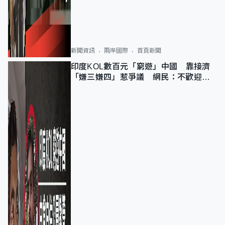
新聞資訊
兩岸國際
首頁新聞
印度KOL數百元「窮遊」中國 靠接濟
「嫌三嫌四」惹爭議 網民：不歡迎劣
質旅客