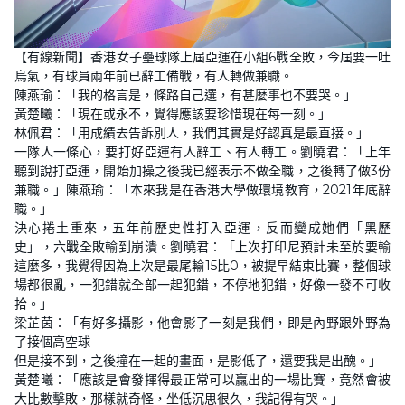
L
U
o
n
【有線新聞】香港女子壘球隊上屆亞運在小組6戰全敗，今屆要一吐
a
m
d
u
烏氣，有球員兩年前已辭工備戰，有人轉做兼職。
e
t
d
e
陳燕瑜：「我的格言是，條路自己選，有甚麼事也不要哭。」
:
1
黃楚曦：「現在或永不，覺得應該要珍惜現在每一刻。」
1
林佩君：「用成績去告訴別人，我們其實是好認真是最直接。」
.
9
一隊人一條心，要打好亞運有人辭工、有人轉工。劉曉君：「上年
6
%
聽到說打亞運，開始加操之後我已經表示不做全職，之後轉了做3份
兼職。」陳燕瑜：「本來我是在香港大學做環境教育，2021年底辭
職。」
決心捲土重來，五年前歷史性打入亞運，反而變成她們「黑歷
史」，六戰全敗輸到崩潰。劉曉君：「上次打印尼預計未至於要輸
這麼多，我覺得因為上次是最尾輸15比0，被提早結束比賽，整個球
場都很亂，一犯錯就全部一起犯錯，不停地犯錯，好像一發不可收
拾。」
梁芷茵：「有好多攝影，他會影了一刻是我們，即是內野跟外野為
了接個高空球
但是接不到，之後撞在一起的畫面，是影低了，還要我是出醜。」
黃楚曦：「應該是會發揮得最正常可以贏出的一場比賽，竟然會被
大比數擊敗，那樣就奇怪，坐低沉思很久，我記得有哭。」