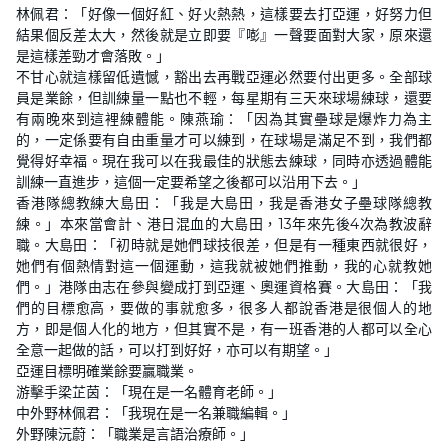
林佩君：「好像一個好紅、好火熱熱，這樣要去打亞運，好努力但
結果個反差太大，然後就是立即要『嘭』一聲要面對大家，原來還
是這樣差勁才會落敗。」
不甘心就這樣留低遺憾，豁出去再戰亞運必然要付出更多。全部球
員是業餘，但訓練量一點也不輕，每星期有三天來球場練球，還要
有兩晚來到這裡練體能。陳燕瑜：「因為其實壘球是爆炸力為主
的，一定係要有自由重量才可以練到，在球場是滿足不到，我們都
覺得好幸福。現在我可以在我最佳的狀態去練球，同時亦透過體能
訓練一直進步，這個一定要希望之後都可以沿用下去。」
香港隊總教練大島田：「我是大島田，我是香港女子壘球隊總教
練。」本來當會計、港日混血的大島田，13年來先後4次為教波辭
職。大島田：「初時就是她們球技很差，但是有一種東西就很好，
她們有個熱情對這一個運動，這我就被她們推動，我的心就教她
們。」港隊由志在參與變成打到亞運、奧運資格賽。大島田：「我
們的目標愈高，要做的事就愈多，很多人都說香港是很個人的地
方，即是個人化的地方，但其實不是，有一班香港的人都可以全心
全意一起做的話，可以打到好好，亦可以有期望。」
亞運目標明確業餘要贏職業。
游擊手梁芷茵：「現在是一名體育老師。」
中外野林佩君：「我現在是一名兼職編輯。」
外野陳沅蔚：「職業是言語治療師。」