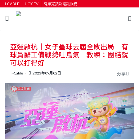
i-CABLE
HOY TV
有線寬頻及電訊服務
返回
亞運啟杭｜女子壘球去屆全敗出局 有
按輸入鍵開始搜尋
球員辭工備戰勢吐烏氣 教練：團結就
可以打得好
i-Cable
2023年09月02日
分享