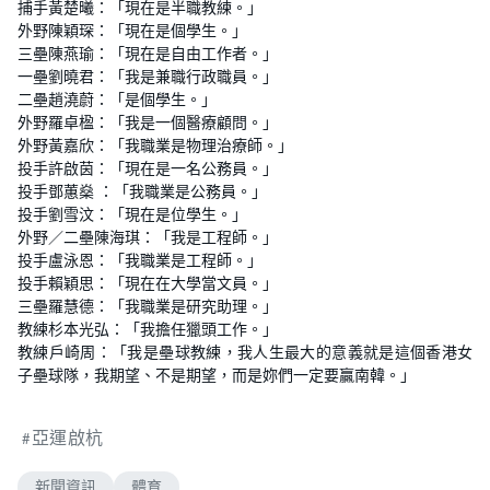
捕手黃楚曦：「現在是半職教練。」
外野陳穎琛：「現在是個學生。」
三壘陳燕瑜：「現在是自由工作者。」
一壘劉曉君：「我是兼職行政職員。」
二壘趙澆蔚：「是個學生。」
外野羅卓楹：「我是一個醫療顧問。」
外野黃嘉欣：「我職業是物理治療師。」
投手許啟茵：「現在是一名公務員。」
投手鄧蕙燊 ：「我職業是公務員。」
投手劉雪汶：「現在是位學生。」
外野／二壘陳海琪：「我是工程師。」
投手盧泳恩：「我職業是工程師。」
投手賴穎思：「現在在大學當文員。」
三壘羅慧德：「我職業是研究助理。」
教練杉本光弘：「我擔任獵頭工作。」
教練戶崎周：「我是壘球教練，我人生最大的意義就是這個香港女
子壘球隊，我期望、不是期望，而是妳們一定要贏南韓。」
亞運啟杭
新聞資訊
體育