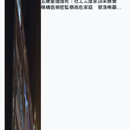
五歲童遭虐死｜社工三度家訪未察覺
機構倡頻密監察高危家庭 管浩鳴籲加
強跨部門協作