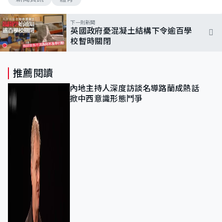
下一則新聞
英國政府憂混凝土結構下令逾百學
校暫時關閉
推薦閱讀
內地主持人深度訪談名導路蘭成熱話
掀中西意識形態鬥爭