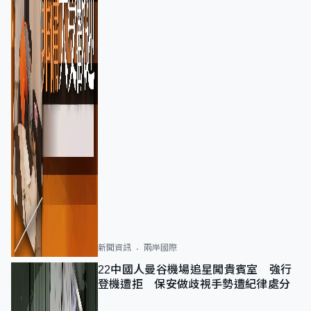
新聞資訊
兩岸國際
22中國人曼谷機場追星闖貴賓室 強行
登機遭拒 保安做歧視手勢遭紀律處分