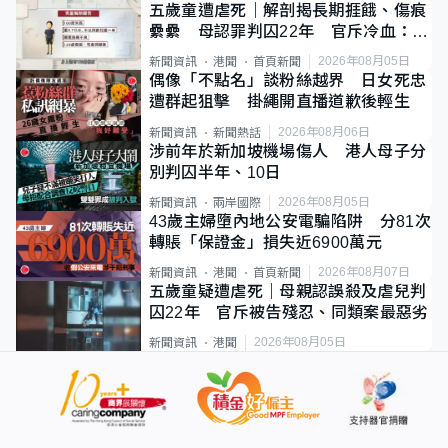
五歲童遭虐死｜解剖揭長期捱餓、傷痕
纍纍 母認罪判囚22年 官斥冷血：同
類案最惡劣
2026年08月05日
新聞資訊
港聞
首頁新聞
偶像「不點名」談粉絲越界 日女死忠
遭群起狙擊 掛繩開直播道歉後輕生
2026年08月06日
新聞資訊
新聞熱話
涉前年於新加坡機場傷人 港人母子分
別判囚半年、10日
2026年08月05日
新聞資訊
兩岸國際
43歲主婦墮內地公安電騙陷阱 分81次
轉賬「保證金」損失近6900萬元
2026年08月07日
新聞資訊
港聞
首頁新聞
五歲童疑遭虐死｜母親認誤殺及虐兒判
囚22年 官斥被告殘忍、同類案最惡劣
2026年08月05日
新聞資訊
港聞