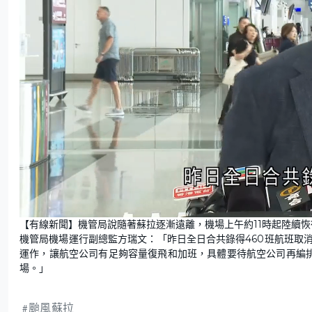
L
U
o
n
【有線新聞】機管局說隨著蘇拉逐漸遠離，機場上午約11時起陸續
a
m
d
u
機管局機場運行副總監方瑞文：「昨日全日合共錄得460班航班取
e
t
d
e
:
運作，讓航空公司有足夠容量復飛和加班，具體要待航空公司再編
5
1
場。」
.
9
2
%
颱風蘇拉