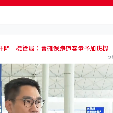
按輸入鍵開始搜尋
復升降 機管局：會確保跑道容量予加班機
分