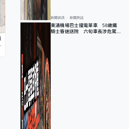
新聞資訊
新聞熱話
東涌機場巴士撞電單車 58歲鐵
騎士昏迷送院 六旬車長涉危駕被
捕
痕
同