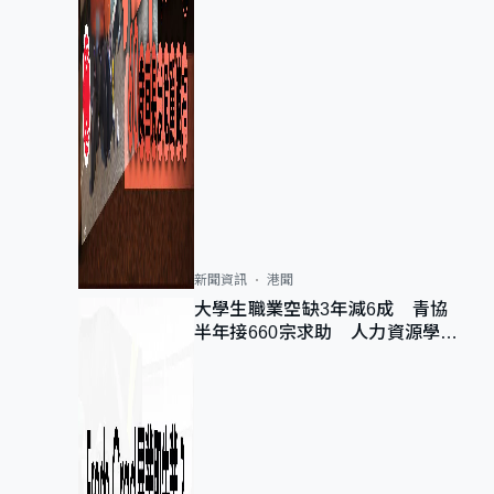
新聞資訊
港聞
大學生職業空缺3年減6成 青協
半年接660宗求助 人力資源學
會：AI浪潮重整職位需求