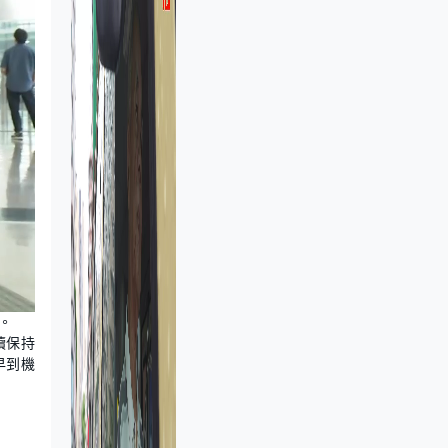
。
續保持
早到機