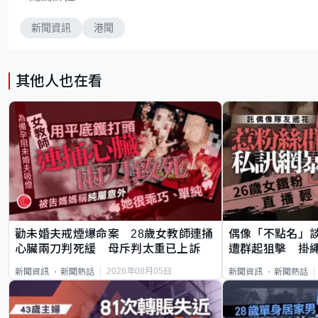
新聞資訊
港聞
其他人也在看
勸未婚夫戒煙爆命案 28歲女教師連捅
偶像「不點名」
心臟兩刀判死緩 母斥判太重已上訴
遭群起狙擊 掛
2026年08月05日
新聞資訊
新聞熱話
新聞資訊
新聞熱話