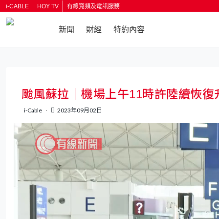
i-CABLE
HOY TV
有線寬頻及電訊服務
新聞
財經
特約內容
返回
颱風蘇拉｜機場上午11時許陸續恢
i-Cable
2023年09月02日