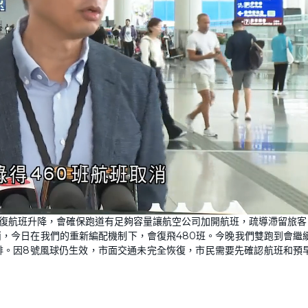
恢復航班升降，會確保跑道有足夠容量讓航空公司加開航班，疏導滯留旅客
消，今日在我們的重新編配機制下，會復飛480班。今晚我們雙跑到會繼
排。因8號風球仍生效，市面交通未完全恢復，市民需要先確認航班和預