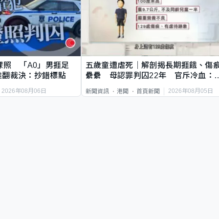
祼照 「A0」男捱足
五歲童遭虐死｜解剖揭長期捱餓、傷
推翻裁決：抄錯標點
纍纍 母認罪判囚22年 官斥冷血：
類案最惡劣
2026年08月06日
2026年08月05日
新聞資訊
港聞
首頁新聞