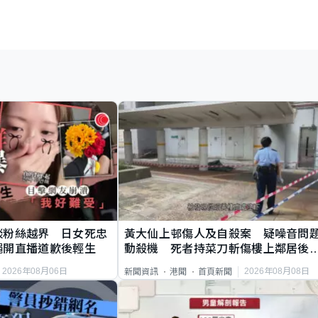
談粉絲越界 日女死忠
黃大仙上邨傷人及自殺案 疑噪音問
繩開直播道歉後輕生
動殺機 死者持菜刀斬傷樓上鄰居後
斃
2026年08月06日
2026年08月08日
新聞資訊
港聞
首頁新聞