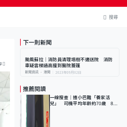
搜尋
下一則新聞
颱風蘇拉｜消防員清理塌樹不適送院 消防
享
車疑雲梯過高撞到醫院簷篷
2023年09月02日
新聞資訊
港聞
推薦閱讀
一線搜查｜揸小巴難「養家活
兒」 司機平均年齡約70歲 88
歲黃伯：希望一直揸落去