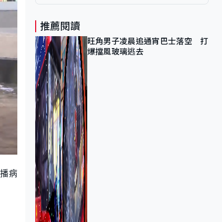
推薦閱讀
旺角男子凌晨追通宵巴士落空 打
爆擋風玻璃逃去
播病