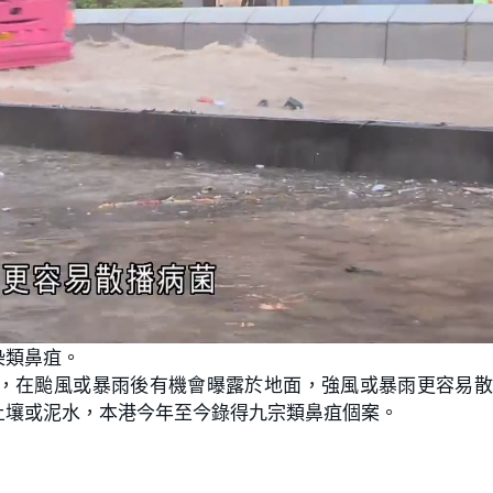
染類鼻疽。
，在颱風或暴雨後有機會曝露於地面，強風或暴雨更容易散
土壤或泥水，本港今年至今錄得九宗類鼻疽個案。