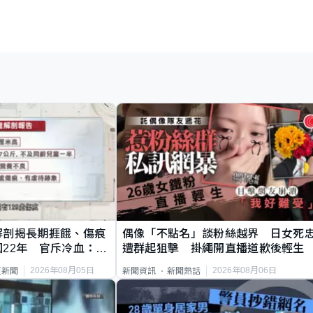
解剖揭長期捱餓、傷痕
偶像「不點名」談粉絲越界 日女死
22年 官斥冷血：同
遭群起狙擊 掛繩開直播道歉後輕生
2026年08月05日
2026年08月06日
頁新聞
新聞資訊
新聞熱話