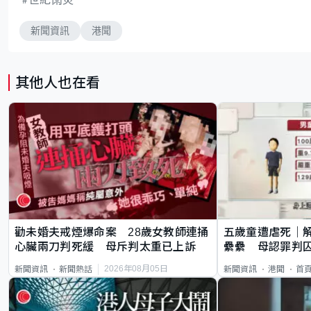
新聞資訊
港聞
其他人也在看
勸未婚夫戒煙爆命案 28歲女教師連捅
五歲童遭虐死｜
心臟兩刀判死緩 母斥判太重已上訴
纍纍 母認罪判囚
類案最惡劣
2026年08月05日
新聞資訊
新聞熱話
新聞資訊
港聞
首