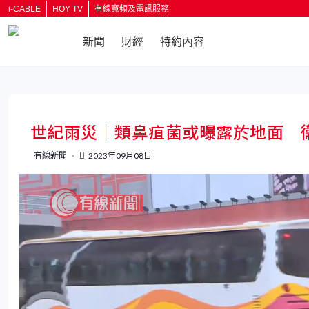
i-CABLE
HOY TV
有線寬頻及電訊服務
新聞
財經
特約內容
返回
世紀雨災｜類鼻疽菌或曝露於地面 
有線新聞
2023年09月08日