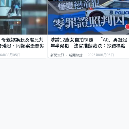
｜母親認誤殺及虐兒判
涉誘12歲女自拍祼照 「A0」男捱足
告殘忍、同類案最惡劣
年半冤獄 法官推翻裁決：抄錯標點
26年08月05日
2026年08月06日
新聞資訊
新聞熱話