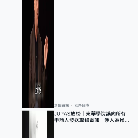
新聞資訊
兩岸國際
JUPAS放榜｜東華學院誤向所有
申請人發送取錄電郵 涉人為操作
疏忽、影響11,139人