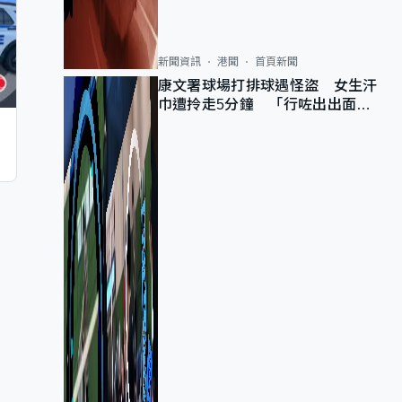
新聞資訊
港聞
首頁新聞
康文署球場打排球遇怪盜 女生汗
巾遭拎走5分鐘 「行咗出出面唔
知做乜」