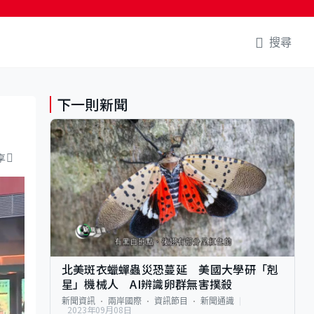
搜尋
下一則新聞
享
北美斑衣蠟蟬蟲災恐蔓延 美國大學研「剋
星」機械人 AI辨識卵群無害撲殺
新聞資訊
兩岸國際
資訊節目
新聞通識
2023年09月08日