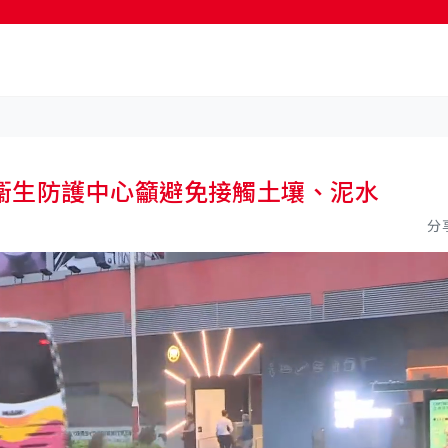
按輸入鍵開始搜尋
衞生防護中心籲避免接觸土壤、泥水
分