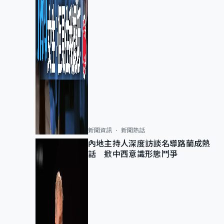
新聞資訊
新聞熱話
內地主持人深度訪談名導路蘭成熱
話 掀中西意識形態鬥爭