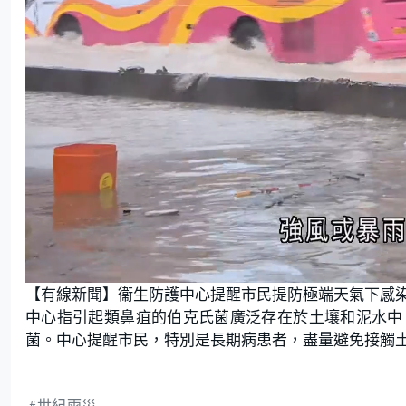
L
U
o
n
【有線新聞】衞生防護中心提醒市民提防極端天氣下感
a
m
d
u
e
t
中心指引起類鼻疽的伯克氏菌廣泛存在於土壤和泥水中
d
e
:
菌。中心提醒市民，特別是長期病患者，盡量避免接觸
9
0
.
0
0
%
世紀雨災