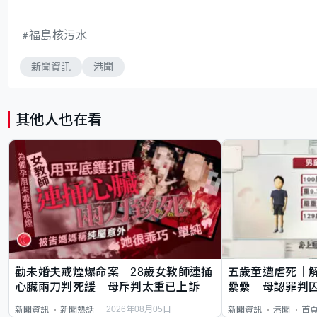
福島核污水
新聞資訊
港聞
其他人也在看
勸未婚夫戒煙爆命案 28歲女教師連捅
五歲童遭虐死｜
心臟兩刀判死緩 母斥判太重已上訴
纍纍 母認罪判囚
類案最惡劣
2026年08月05日
新聞資訊
新聞熱話
新聞資訊
港聞
首