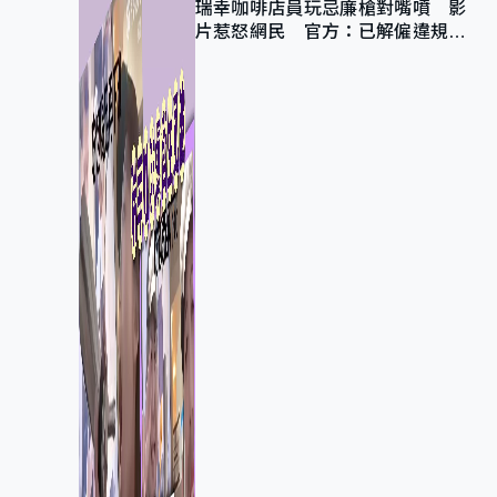
瑞幸咖啡店員玩忌廉槍對嘴噴 影
片惹怒網民 官方：已解僱違規員
工