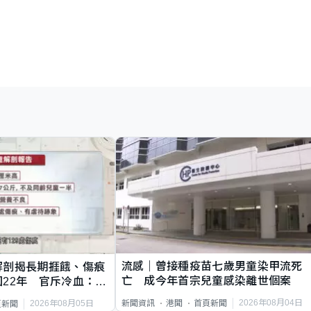
流感｜曾接種疫苗七歲男童染甲流死
解剖揭長期捱餓、傷痕
亡 成今年首宗兒童感染離世個案
22年 官斥冷血：同
2026年08月04日
新聞資訊
港聞
首頁新聞
2026年08月05日
頁新聞