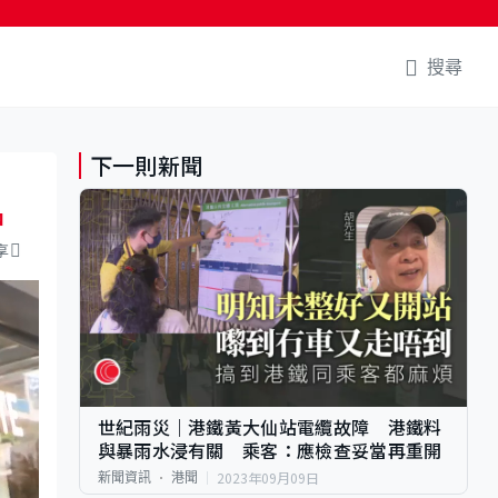
搜尋
下一則新聞
品
享
世紀雨災｜港鐵黃大仙站電纜故障 港鐵料
與暴雨水浸有關 乘客：應檢查妥當再重開
2023年09月09日
新聞資訊
港聞