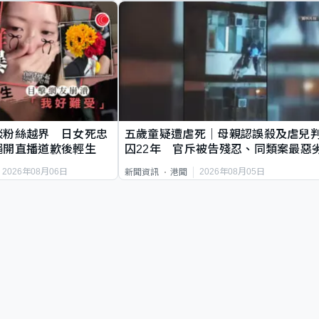
談粉絲越界 日女死忠
五歲童疑遭虐死｜母親認誤殺及虐兒
繩開直播道歉後輕生
囚22年 官斥被告殘忍、同類案最惡
2026年08月06日
2026年08月05日
新聞資訊
港聞