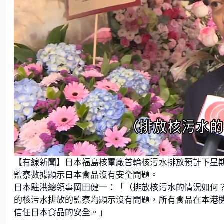
L
U
o
n
【有線新聞】日本福島核電廠首輪核污水排放預計下星
a
m
d
u
e
t
監察數據顯示日本食品沒有安全問題。
d
e
:
日本駐港總領事岡田健一：「（排放核污水的情況如何
6
1
.
的核污水排放的監察均顯示沒有問題，所有食品在本港
3
6
信任日本食品的安全。」
%