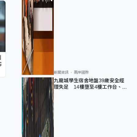
判
劣
新聞資訊
兩岸國際
九龍城學生宿舍地盤39歲安全經
理失足 14樓墮至4樓工作台、送
院不治