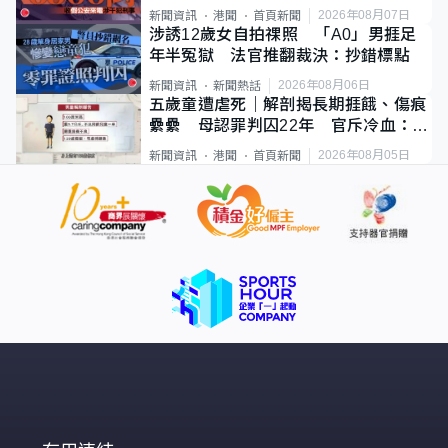
2026年08月07日
新聞資訊
港聞
首頁新聞
涉誘12歲女自拍祼照 「A0」男捱足
年半冤獄 法官推翻裁決：抄錯標點
2026年08月06日
新聞資訊
新聞熱話
五歲童遭虐死｜解剖揭長期捱餓、傷痕
纍纍 母認罪判囚22年 官斥冷血：同
類案最惡劣
2026年08月05日
新聞資訊
港聞
首頁新聞