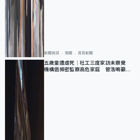
新聞資訊
港聞
首頁新聞
五歲童遭虐死｜社工三度家訪未察覺
機構倡頻密監察高危家庭 管浩鳴籲加
強跨部門協作