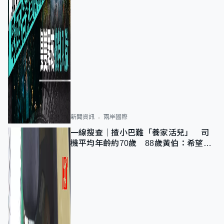
新聞資訊
兩岸國際
一線搜查｜揸小巴難「養家活兒」 司
機平均年齡約70歲 88歲黃伯：希望一
直揸落去