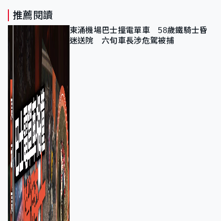
推薦閱讀
東涌機場巴士撞電單車 58歲鐵騎士昏
迷送院 六旬車長涉危駕被捕