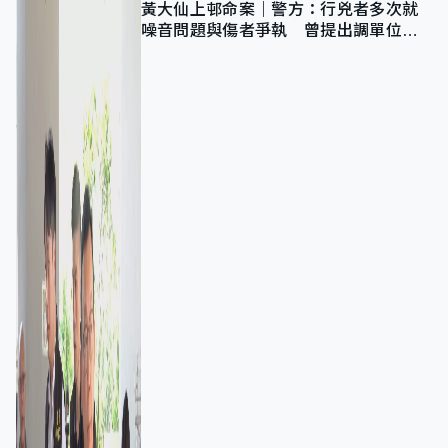
黃大仙上邨命案｜警方：行兇者多次就
噪音問題與傷者爭執 曾提出調單位已
獲批