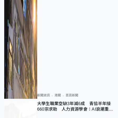
新聞資訊
港聞
首頁新聞
大學生職業空缺3年減6成 青協半年接
660宗求助 人力資源學會：AI浪潮重整
職位需求