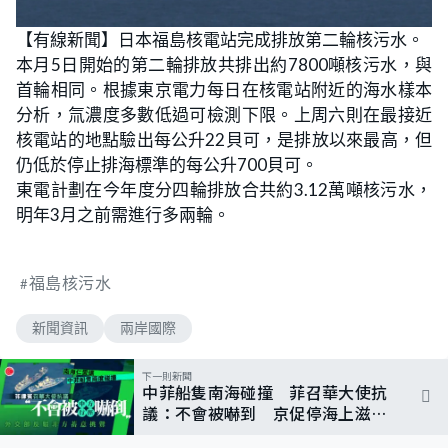
【有線新聞】日本福島核電站完成排放第二輪核污水。
本月5日開始的第二輪排放共排出約7800噸核污水，與
首輪相同。根據東京電力每日在核電站附近的海水樣本
分析，氚濃度多數低過可檢測下限。上周六則在最接近
核電站的地點驗出每公升22貝可，是排放以來最高，但
仍低於停止排海標準的每公升700貝可。
東電計劃在今年度分四輪排放合共約3.12萬噸核污水，
明年3月之前需進行多兩輪。
福島核污水
新聞資訊
兩岸國際
下一則新聞
中菲船隻南海碰撞 菲召華大使抗
議：不會被嚇到 京促停海上滋事
挑釁