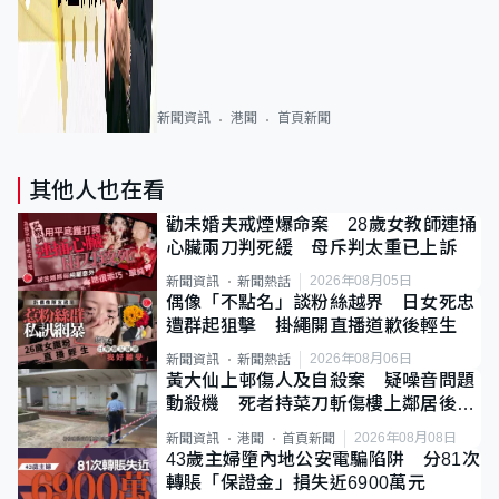
新聞資訊
港聞
首頁新聞
其他人也在看
勸未婚夫戒煙爆命案 28歲女教師連捅
心臟兩刀判死緩 母斥判太重已上訴
2026年08月05日
新聞資訊
新聞熱話
偶像「不點名」談粉絲越界 日女死忠
遭群起狙擊 掛繩開直播道歉後輕生
2026年08月06日
新聞資訊
新聞熱話
黃大仙上邨傷人及自殺案 疑噪音問題
動殺機 死者持菜刀斬傷樓上鄰居後墮
斃
2026年08月08日
新聞資訊
港聞
首頁新聞
43歲主婦墮內地公安電騙陷阱 分81次
轉賬「保證金」損失近6900萬元