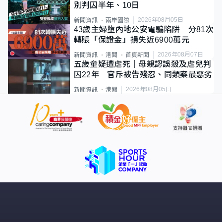
別判囚半年、10日
2026年08月05日
新聞資訊
兩岸國際
43歲主婦墮內地公安電騙陷阱 分81次
轉賬「保證金」損失近6900萬元
2026年08月07日
新聞資訊
港聞
首頁新聞
五歲童疑遭虐死｜母親認誤殺及虐兒判
囚22年 官斥被告殘忍、同類案最惡劣
2026年08月05日
新聞資訊
港聞