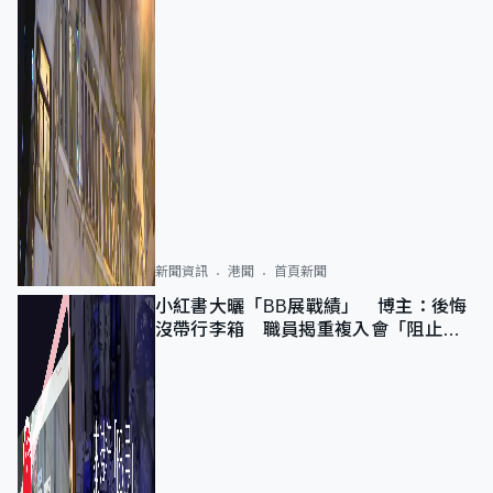
新聞資訊
港聞
首頁新聞
小紅書大曬「BB展戰績」 博主：後悔
沒帶行李箱 職員揭重複入會「阻止唔
到」