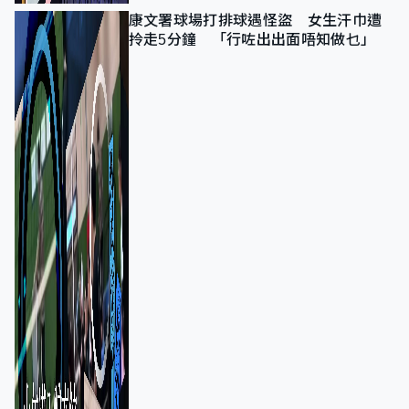
康文署球場打排球遇怪盜 女生汗巾遭
拎走5分鐘 「行咗出出面唔知做乜」