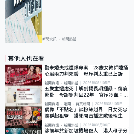
新聞資訊
新聞熱話
其他人也在看
勸未婚夫戒煙爆命案 28歲女教師連捅
心臟兩刀判死緩 母斥判太重已上訴
2026年08月05日
新聞資訊
新聞熱話
五歲童遭虐死｜解剖揭長期捱餓、傷痕
纍纍 母認罪判囚22年 官斥冷血：同
類案最惡劣
2026年08月05日
新聞資訊
港聞
首頁新聞
偶像「不點名」談粉絲越界 日女死忠
遭群起狙擊 掛繩開直播道歉後輕生
2026年08月06日
新聞資訊
新聞熱話
涉前年於新加坡機場傷人 港人母子分