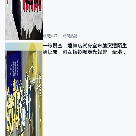
新聞資訊
新聞熱話
一線搜查｜連鎖店試身室布簾突遭陌生
男扯開 港女換衫險走光報警 全港分
店急換實體門