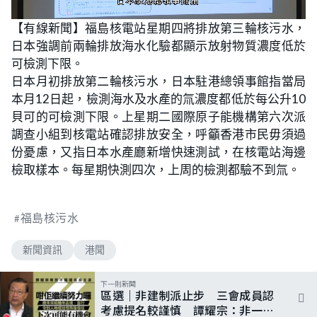
L
U
o
n
【有線新聞】福島核電站星期四將排放第三輪核污水，
a
m
d
u
日本強調前兩輪排放海水化驗都顯示放射物質濃度低於
e
t
d
e
:
可檢測下限。
6
3
日本月初排放第二輪核污水，日本駐港總領事館指當局
.
4
本月12日起，檢測海水及水產的氚濃度都低於每公升10
6
%
貝可的可檢測下限。上星期二國際原子能機構第六次派
調查小組到核電站確認排放安全，呼籲香港市民毋須過
份憂慮，又指日本水產廳新增快速測試，在核電站海邊
檢取樣本。每星期快測四次，上周的檢測都驗不到氚。
福島核污水
新聞資訊
港聞
下一則新聞
區選｜非建制派止步 三會成員認
考慮提名較謹慎 譚耀宗：非一次