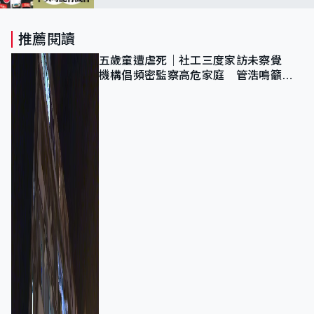
不成功就永遠沒機會
推薦閱讀
五歲童遭虐死｜社工三度家訪未察覺
機構倡頻密監察高危家庭 管浩鳴籲加
強跨部門協作