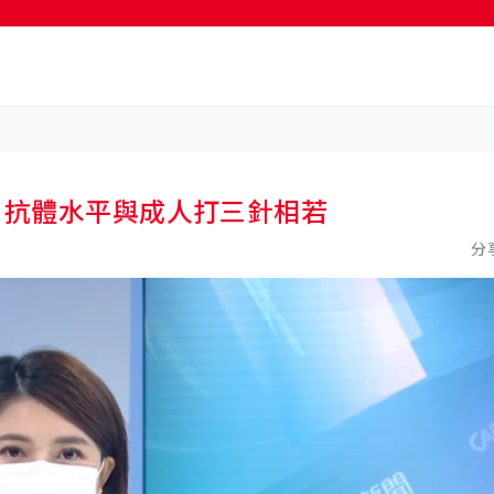
按輸入鍵開始搜尋
 抗體水平與成人打三針相若
分