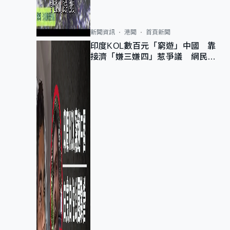
新聞資訊
港聞
首頁新聞
印度KOL數百元「窮遊」中國 靠
接濟「嫌三嫌四」惹爭議 網民：
不歡迎劣質旅客