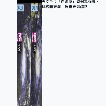
天文台：「白海豚」減弱為強颱、
料移向東海 周末天氣酷熱