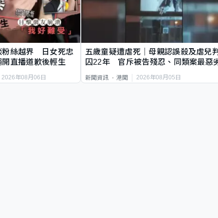
談粉絲越界 日女死忠
五歲童疑遭虐死｜母親認誤殺及虐兒
繩開直播道歉後輕生
囚22年 官斥被告殘忍、同類案最惡
2026年08月06日
2026年08月05日
新聞資訊
港聞