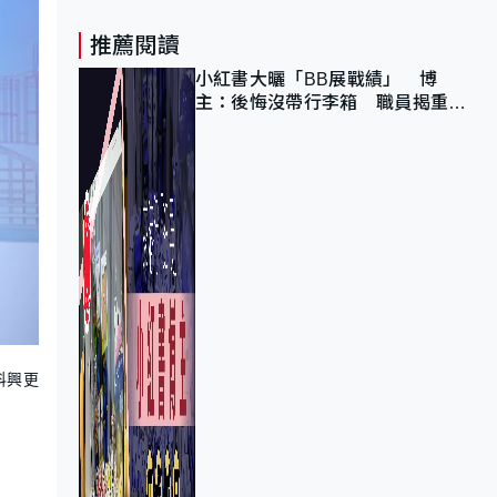
推薦閱讀
小紅書大曬「BB展戰績」 博
主：後悔沒帶行李箱 職員揭重複
入會「阻止唔到」
科興更