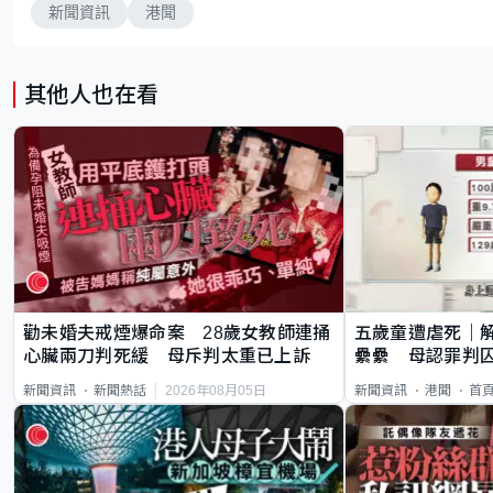
新聞資訊
港聞
其他人也在看
勸未婚夫戒煙爆命案 28歲女教師連捅
五歲童遭虐死｜
心臟兩刀判死緩 母斥判太重已上訴
纍纍 母認罪判囚
類案最惡劣
2026年08月05日
新聞資訊
新聞熱話
新聞資訊
港聞
首