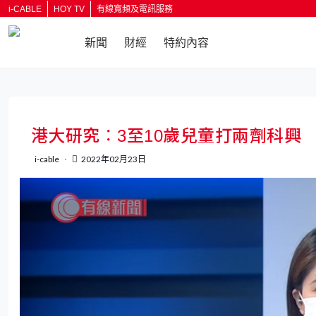
i-CABLE
HOY TV
有線寬頻及電訊服務
新聞
財經
特約內容
返回
港大研究︰3至10歲兒童打兩劑科興
i-cable
2022年02月23日