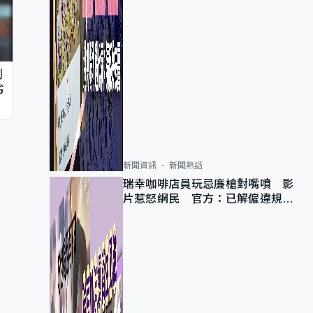
判
劣
新聞資訊
新聞熱話
瑞幸咖啡店員玩忌廉槍對嘴噴 影
片惹怒網民 官方：已解僱違規員
工