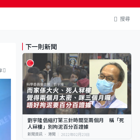
搜尋
下一則新聞
享
劉宇隆倡縮打第三針時間至兩個月 稱「死
人冧樓」別拘泥百分百證據
2022年02月23日
新聞資訊
港聞