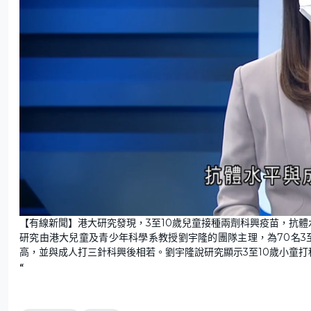
U
n
【有線新聞】港大研究發現，3至10歲兒童接種兩劑科興疫苗，抗
m
u
研究由港大兒童及青少年科學系教授劉宇隆的團隊主理，為70名3
t
e
高，並與成人打三針科興後相若。劉宇隆說研究顯示3至10歲小童
“