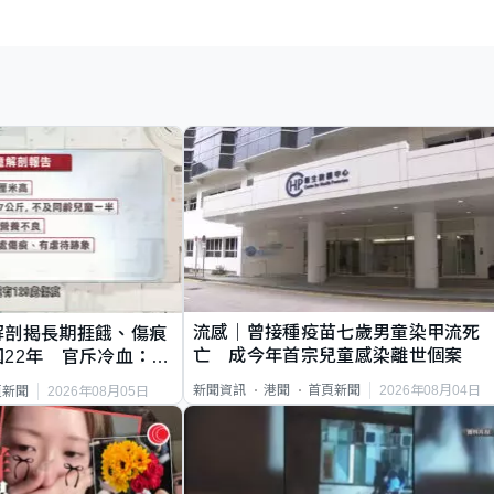
流感｜曾接種疫苗七歲男童染甲流死
解剖揭長期捱餓、傷痕
亡 成今年首宗兒童感染離世個案
22年 官斥冷血：同
2026年08月04日
新聞資訊
港聞
首頁新聞
2026年08月05日
頁新聞