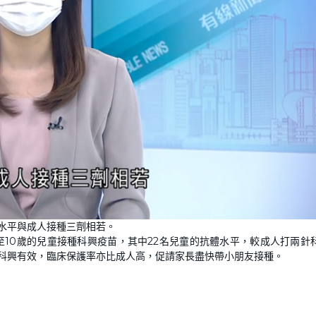
L
o
體水平與成人接種三劑相若。
a
d
至10歲的兒童接種科興疫苗，其中22名兒童的抗體水平，較成人打兩針
e
d
:
打科興有效，臨床保護率亦比成人高，促請家長盡快帶小朋友接種。
1
0
0
.
0
0
%