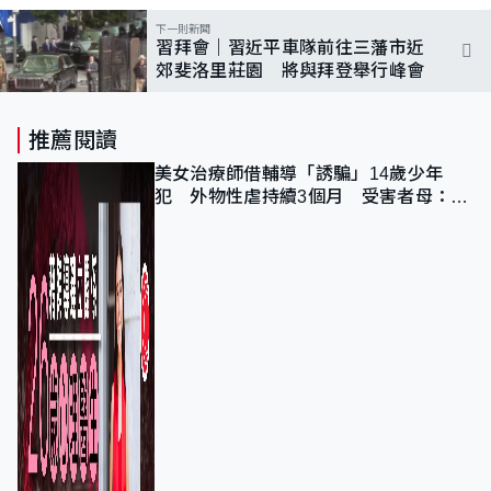
下一則新聞
習拜會｜習近平車隊前往三藩市近
郊斐洛里莊園 將與拜登舉行峰會
推薦閱讀
美女治療師借輔導「誘騙」14歲少年
犯 外物性虐持續3個月 受害者母：要
保護其他人