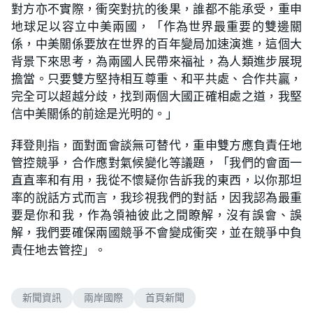
對方亦不實際，衝突對抗的後果，誰都不能承受，重申
地球足以容立中美兩國，「作為世界最重要的雙邊關
係，中美關係要放在世界的百年變局加速演進，這個大
背景下來思考，為兩國人民帶來福祉，為人類進步展現
擔當。只要雙方堅持相互尊重、和平共處、合作共贏，
完全可以超越分歧，找到兩個大國正確相處之道，我堅
信中美關係的前途是光明的。」
拜登則指，面對面會談無可替代，重申雙方應負責任地
管控競爭，合作應對氣候變化等議題，「我們的會面一
直直率和有用，我從不懷疑你告訴我的東西，以你那坦
率的說話方式而言，我珍視我們的對話，因我認為最重
要是你和我，作為領袖彼此之間瞭解，沒有誤會、誤
解，我們要確保兩國競爭不會變成衝突，並在競爭中負
責任地去管控」。
新聞資訊
兩岸國際
首頁新聞