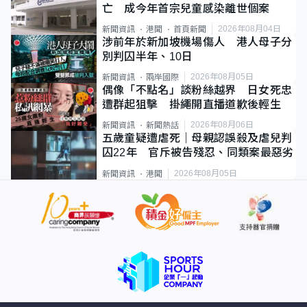
亡 成今年首宗兒童感染離世個案
2026年08月04日
新聞資訊
港聞
首頁新聞
涉前年於新加坡機場傷人 港人母子分
別判囚半年、10日
2026年08月05日
新聞資訊
兩岸國際
偶像「不點名」談粉絲越界 日女死忠
遭群起狙擊 掛繩開直播道歉後輕生
2026年08月06日
新聞資訊
新聞熱話
五歲童疑遭虐死｜母親認誤殺及虐兒判
囚22年 官斥被告殘忍、同類案最惡劣
2026年08月05日
新聞資訊
港聞