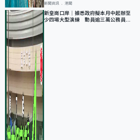
新聞資訊
港聞
新皇崗口岸｜據悉政府擬本月中起辦至
少四場大型演練 動員逾三萬公務員人
次測試