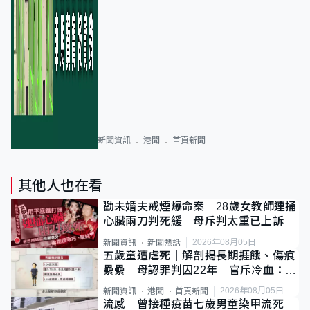
新聞資訊
港聞
首頁新聞
其他人也在看
勸未婚夫戒煙爆命案 28歲女教師連捅
心臟兩刀判死緩 母斥判太重已上訴
2026年08月05日
新聞資訊
新聞熱話
五歲童遭虐死｜解剖揭長期捱餓、傷痕
纍纍 母認罪判囚22年 官斥冷血：同
類案最惡劣
2026年08月05日
新聞資訊
港聞
首頁新聞
流感｜曾接種疫苗七歲男童染甲流死