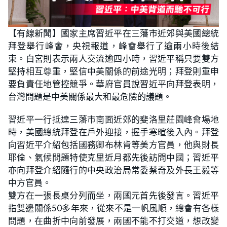
【有線新聞】國家主席習近平在三藩市近郊與美國總統
拜登舉行峰會，央視報道，峰會舉行了逾兩小時後結
束。白宮則表示兩人交流逾四小時，習近平稱只要雙方
堅持相互尊重，堅信中美關係的前途光明；拜登則重申
要負責任地管控競爭。華府官員說習近平向拜登表明，
台灣問題是中美關係最大和最危險的議題。
習近平一行抵達三藩市南面近郊的斐洛里莊園峰會場地
時，美國總統拜登在戶外迎接，握手寒暄後入內。拜登
向習近平介紹包括國務卿布林肯等美方官員，他與財長
耶倫、氣候問題特使克里近月都先後訪問中國；習近平
亦向拜登介紹隨行的中央政治局常委蔡奇及外長王毅等
中方官員。
雙方在一張長桌分列而坐，兩國元首先後發言。習近平
指雙邊關係50多年來，從來不是一帆風順，總會有各樣
問題，在曲折中向前發展，兩國不能不打交道，想改變