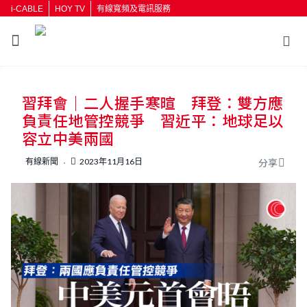
i-CABLE
HOY TV
有線寬頻及電訊服務
返回
習拜會｜二人握手寒暄 拜登：雙方應
按輸入鍵開始搜尋
負責任地管控競爭 習近平：地球足以
容立中美兩國
有線新聞
2023年11月16日
分享