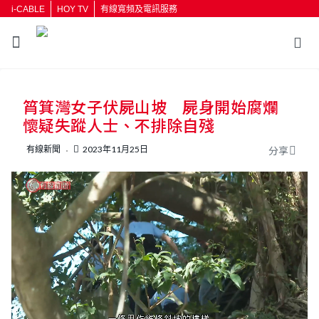
i-CABLE
HOY TV
有線寬頻及電訊服務
返回
筲箕灣女子伏屍山坡 屍身開始腐爛
按輸入鍵開始搜尋
懷疑失蹤人士、不排除自殘
有線新聞
2023年11月25日
分享