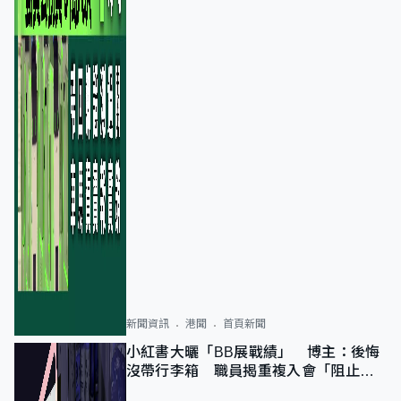
新聞資訊
港聞
首頁新聞
小紅書大曬「BB展戰績」 博主：後悔
沒帶行李箱 職員揭重複入會「阻止唔
到」