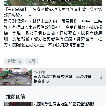
L
U
o
n
【有線新聞】一名女子被發現伏屍筲箕灣山坡，警方懷
a
m
d
u
疑是失蹤人士。
e
t
d
e
:
警員到場調查，封鎖上山方向一段長樓梯。中午十二時
7
9
許，有行山人士途經阿公岩道，一條用作維修斜坡的樓
.
4
梯，發現一名女子倒臥山坡，已經死亡，屍身開始腐
1
%
爛，於是報警。警方指死者手有傷痕，身旁留有一把
刀，懷疑她是失蹤人士，不排除用刀傷害自已。
新聞資訊
港聞
下一則新聞
三人籃球世巡賽香港站 烏溪沙資
格賽止步
推薦閱讀
九龍城學生宿舍地盤39歲安全經理失