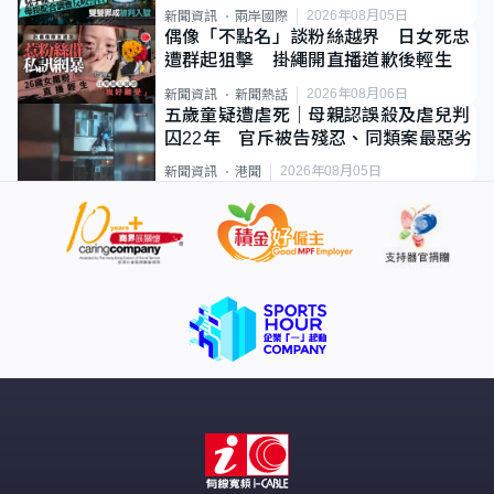
2026年08月05日
新聞資訊
兩岸國際
偶像「不點名」談粉絲越界 日女死忠
遭群起狙擊 掛繩開直播道歉後輕生
2026年08月06日
新聞資訊
新聞熱話
五歲童疑遭虐死｜母親認誤殺及虐兒判
囚22年 官斥被告殘忍、同類案最惡劣
2026年08月05日
新聞資訊
港聞