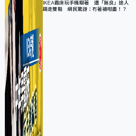
IKEA霸床玩手機瞓著 遭「無良」途人
踢走雙鞋 網民驚訝：冇著襪咁盡！？