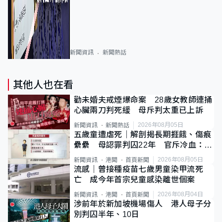
新聞資訊
新聞熱話
其他人也在看
勸未婚夫戒煙爆命案 28歲女教師連捅
心臟兩刀判死緩 母斥判太重已上訴
2026年08月05日
新聞資訊
新聞熱話
五歲童遭虐死｜解剖揭長期捱餓、傷痕
纍纍 母認罪判囚22年 官斥冷血：同
類案最惡劣
2026年08月05日
新聞資訊
港聞
首頁新聞
流感｜曾接種疫苗七歲男童染甲流死
亡 成今年首宗兒童感染離世個案
2026年08月04日
新聞資訊
港聞
首頁新聞
涉前年於新加坡機場傷人 港人母子分
別判囚半年、10日