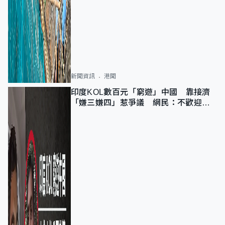
新聞資訊
港聞
印度KOL數百元「窮遊」中國 靠接濟
「嫌三嫌四」惹爭議 網民：不歡迎劣
質旅客