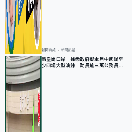
新聞資訊
新聞熱話
新皇崗口岸｜據悉政府擬本月中起辦至
少四場大型演練 動員逾三萬公務員人
次測試