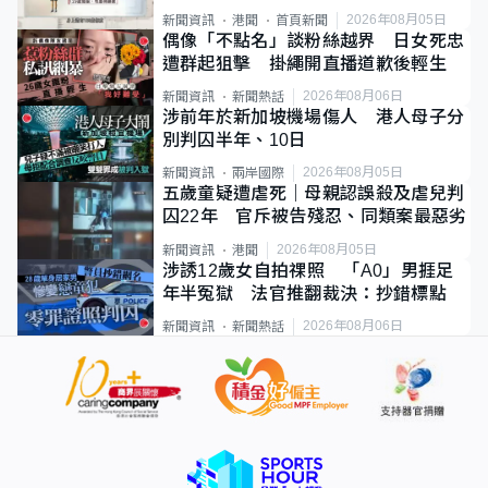
類案最惡劣
2026年08月05日
新聞資訊
港聞
首頁新聞
偶像「不點名」談粉絲越界 日女死忠
遭群起狙擊 掛繩開直播道歉後輕生
2026年08月06日
新聞資訊
新聞熱話
涉前年於新加坡機場傷人 港人母子分
別判囚半年、10日
2026年08月05日
新聞資訊
兩岸國際
五歲童疑遭虐死｜母親認誤殺及虐兒判
囚22年 官斥被告殘忍、同類案最惡劣
2026年08月05日
新聞資訊
港聞
涉誘12歲女自拍祼照 「A0」男捱足
年半冤獄 法官推翻裁決：抄錯標點
2026年08月06日
新聞資訊
新聞熱話