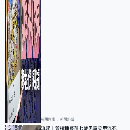
新聞資訊
新聞熱話
流感｜曾接種疫苗七歲男童染甲流死