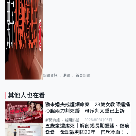
新聞資訊
港聞
首頁新聞
其他人也在看
勸未婚夫戒煙爆命案 28歲女教師連捅
心臟兩刀判死緩 母斥判太重已上訴
2026年08月05日
新聞資訊
新聞熱話
五歲童遭虐死｜解剖揭長期捱餓、傷痕
纍纍 母認罪判囚22年 官斥冷血：同