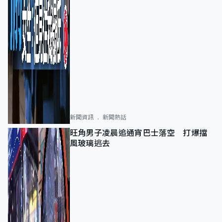
新聞資訊
新聞熱話
旺角男子凌晨追通宵巴士落空 打爆擋
風玻璃逃去