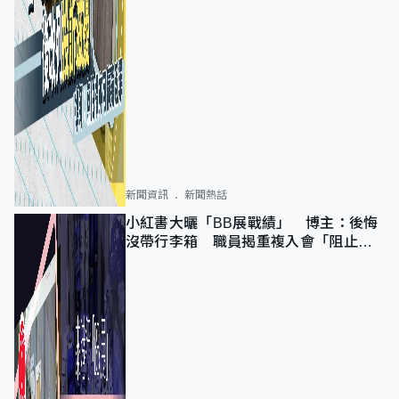
新聞資訊
新聞熱話
小紅書大曬「BB展戰績」 博主：後悔
沒帶行李箱 職員揭重複入會「阻止唔
到」