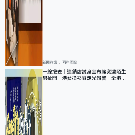
新聞資訊
兩岸國際
一線搜查｜連鎖店試身室布簾突遭陌生
男扯開 港女換衫險走光報警 全港分
店急換實體門