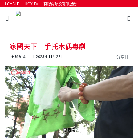
i-CABLE
HOY TV
有線寬頻及電訊服務
返回
家國天下｜手托木偶粵劇
按輸入鍵開始搜尋
有線新聞
2023年11月26日
分享
L
U
o