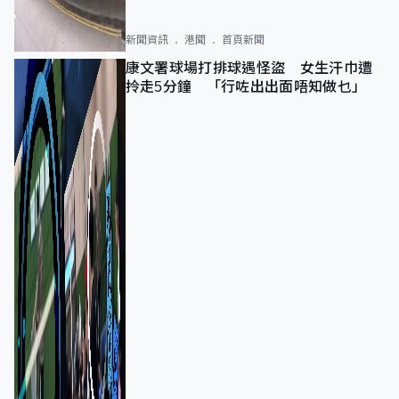
新聞資訊
港聞
首頁新聞
康文署球場打排球遇怪盜 女生汗巾遭
拎走5分鐘 「行咗出出面唔知做乜」