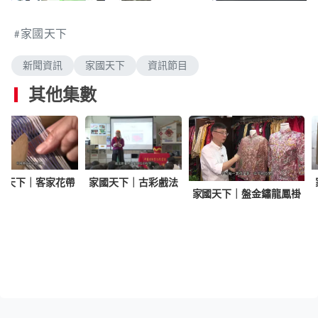
n
a
m
d
u
e
t
家國天下
d
e
:
2
.
新聞資訊
家國天下
資訊節目
0
1
%
其他集數
國天下｜客家花帶
家國天下｜古彩戲法
家國天下｜盤金鏽龍鳳褂