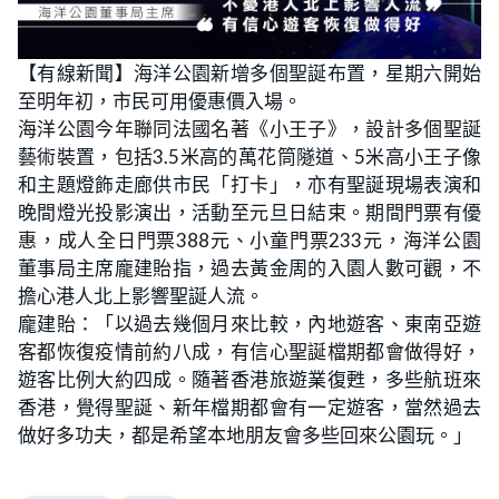
【有線新聞】海洋公園新增多個聖誕布置，星期六開始
至明年初，市民可用優惠價入場。
海洋公園今年聯同法國名著《小王子》，設計多個聖誕
藝術裝置，包括3.5米高的萬花筒隧道、5米高小王子像
和主題燈飾走廊供市民「打卡」，亦有聖誕現場表演和
晚間燈光投影演出，活動至元旦日結束。期間門票有優
惠，成人全日門票388元、小童門票233元，海洋公園
董事局主席龐建貽指，過去黃金周的入園人數可觀，不
擔心港人北上影響聖誕人流。
龐建貽：「以過去幾個月來比較，內地遊客、東南亞遊
客都恢復疫情前約八成，有信心聖誕檔期都會做得好，
遊客比例大約四成。隨著香港旅遊業復甦，多些航班來
香港，覺得聖誕、新年檔期都會有一定遊客，當然過去
做好多功夫，都是希望本地朋友會多些回來公園玩。」