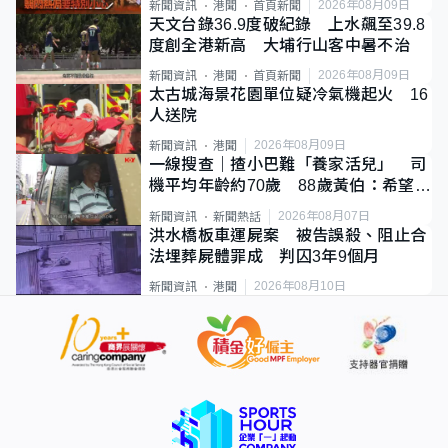
2026年08月09日
新聞資訊
港聞
首頁新聞
天文台錄36.9度破紀錄 上水飆至39.8
度創全港新高 大埔行山客中暑不治
2026年08月09日
新聞資訊
港聞
首頁新聞
太古城海景花園單位疑冷氣機起火 16
人送院
2026年08月09日
新聞資訊
港聞
一線搜查｜揸小巴難「養家活兒」 司
機平均年齡約70歲 88歲黃伯：希望一
直揸落去
2026年08月07日
新聞資訊
新聞熱話
洪水橋板車運屍案 被告誤殺、阻止合
法埋葬屍體罪成 判囚3年9個月
2026年08月10日
新聞資訊
港聞