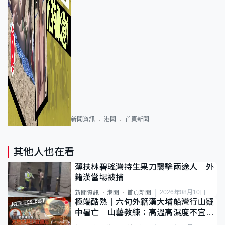
新聞資訊
港聞
首頁新聞
其他人也在看
薄扶林碧瑤灣持生果刀襲擊兩途人 外
籍漢當場被捕
2026年08月10日
新聞資訊
港聞
首頁新聞
極端酷熱｜六旬外籍漢大埔船灣行山疑
中暑亡 山藝教練：高溫高濕度不宜遠
足