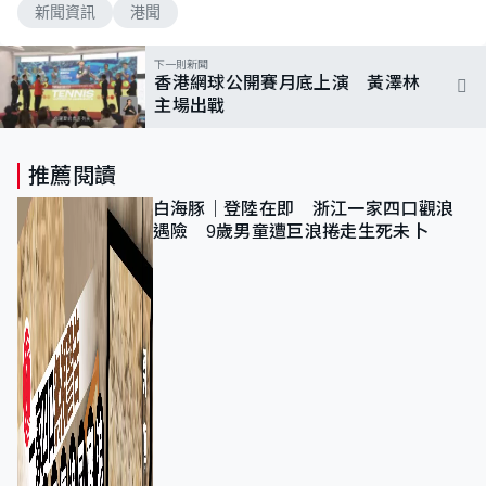
新聞資訊
港聞
下一則新聞
香港網球公開賽月底上演 黃澤林
主場出戰
推薦閱讀
白海豚｜登陸在即 浙江一家四口觀浪
遇險 9歲男童遭巨浪捲走生死未卜