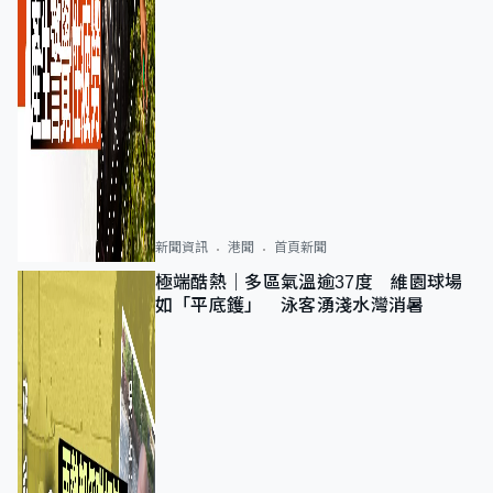
新聞資訊
港聞
首頁新聞
極端酷熱｜多區氣溫逾37度 維園球場
如「平底鑊」 泳客湧淺水灣消暑