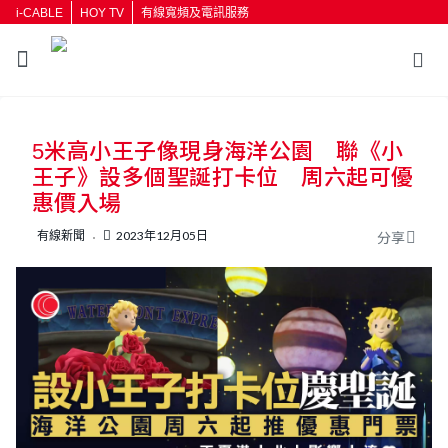
i-CABLE
HOY TV
有線寬頻及電訊服務
返回
5米高小王子像現身海洋公園 聯《小
按輸入鍵開始搜尋
王子》設多個聖誕打卡位 周六起可優
惠價入場
有線新聞
2023年12月05日
分享