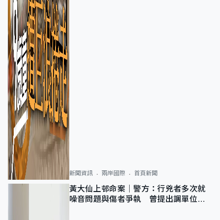
新聞資訊
兩岸國際
首頁新聞
黃大仙上邨命案｜警方：行兇者多次就
噪音問題與傷者爭執 曾提出調單位已
獲批