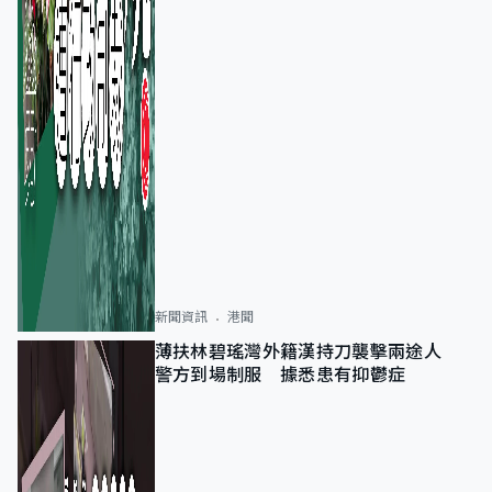
新聞資訊
港聞
薄扶林碧瑤灣外籍漢持刀襲擊兩途人
警方到場制服 據悉患有抑鬱症