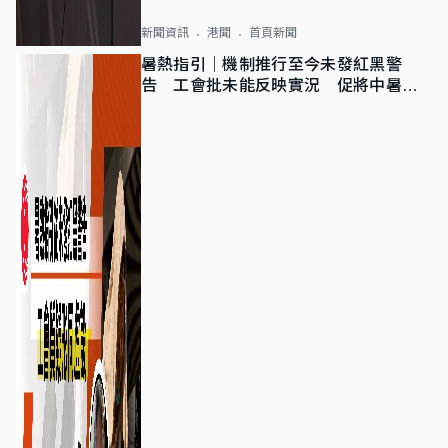
新聞資訊
港聞
首頁新聞
暑熱指引｜機制推行至今未發紅黑警
告 工會批未能反映實況 促將中暑列
為職業病