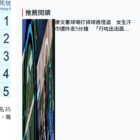
推薦閱讀
康文署球場打排球遇怪盜 女生汗
巾遭拎走5分鐘 「行咗出出面唔
知做乜」
名35
毀，職