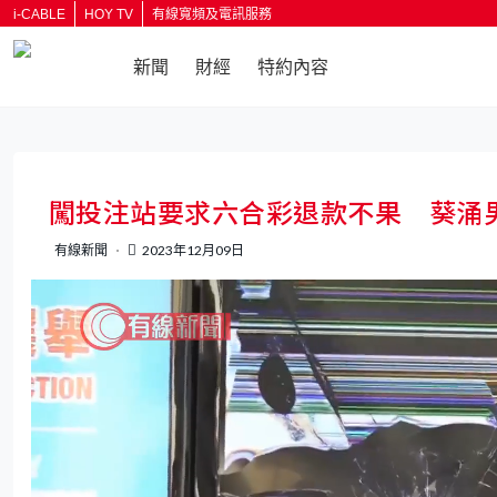
i-CABLE
HOY TV
有線寬頻及電訊服務
新聞
財經
特約內容
返回
闖投注站要求六合彩退款不果 葵涌
有線新聞
2023年12月09日