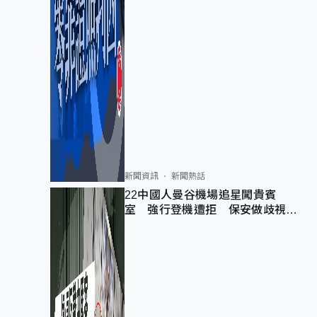
新聞資訊
新聞熱話
22中國人曼谷機場追星闖貴賓
室 強行登機遭拒 保安做歧視手
勢遭紀律處分