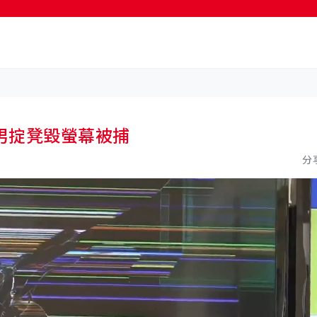
按輸入鍵開始搜尋
男掟凳毀螢幕被捕
分