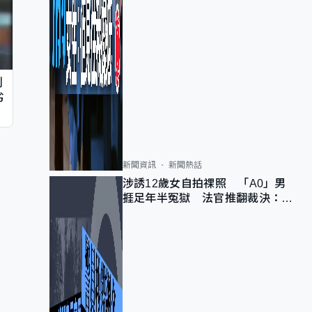
判
劣
新聞資訊
新聞熱話
涉誘12歲女自拍祼照 「A0」男
捱足年半冤獄 法官推翻裁決：抄
錯標點