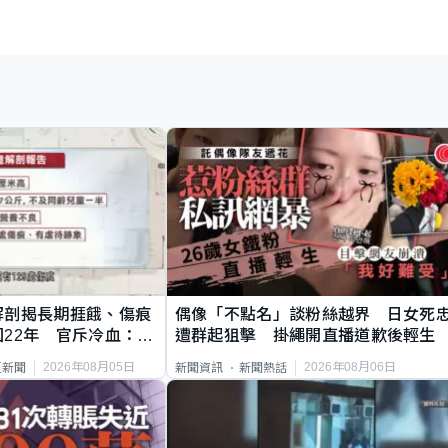
解剖揭長期捱餓、傷痕
偶像「不點名」談粉絲越界 日女死
22年 官斥冷血：同
遭群起狙擊 掛繩開直播道歉後輕生
2026年08月05日
2026年08月06日
頁新聞
新聞資訊
新聞熱話