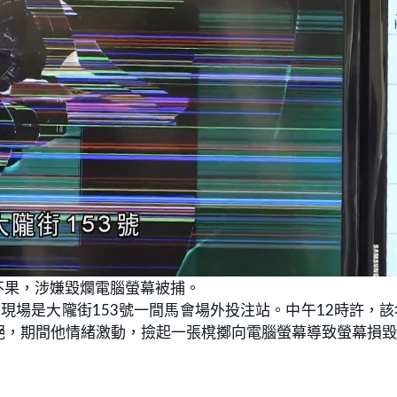
不果，涉嫌毀爛電腦螢幕被捕。
，現場是大隴街153號一間馬會場外投注站。中午12時許，該
絕，期間他情緒激動，撿起一張櫈擲向電腦螢幕導致螢幕損