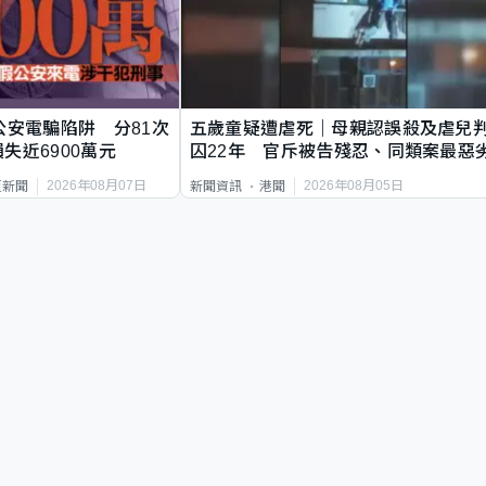
公安電騙陷阱 分81次
五歲童疑遭虐死｜母親認誤殺及虐兒
失近6900萬元
囚22年 官斥被告殘忍、同類案最惡
2026年08月07日
2026年08月05日
頁新聞
新聞資訊
港聞