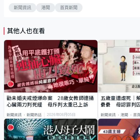
新聞資訊
港聞
首頁新聞
其他人也在看
勸未婚夫戒煙爆命案 28歲女教師連捅
五歲童遭虐死｜
心臟兩刀判死緩 母斥判太重已上訴
纍纍 母認罪判囚
類案最惡劣
2026年08月05日
新聞資訊
新聞熱話
新聞資訊
港聞
首