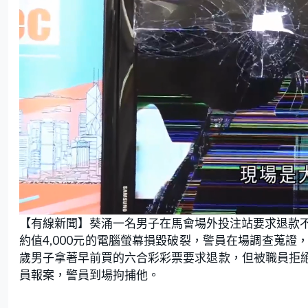
L
U
o
n
【有線新聞】葵涌一名男子在馬會場外投注站要求退款
a
m
d
u
e
t
約值4,000元的電腦螢幕損毀破裂，警員在場調查蒐證
d
e
:
歲男子拿著早前買的六合彩彩票要求退款，但被職員拒
7
1
.
員報案，警員到場拘捕他。
0
5
%