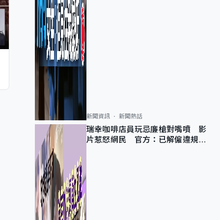
新聞資訊
新聞熱話
瑞幸咖啡店員玩忌廉槍對嘴噴 影
片惹怒網民 官方：已解僱違規員
工