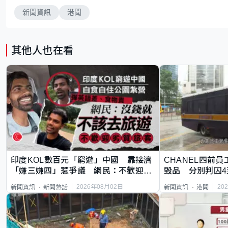
新聞資訊
港聞
其他人也在看
印度KOL數百元「窮遊」中國 靠接濟
CHANEL四前員
「嫌三嫌四」惹爭議 網民：不歡迎劣
毀品 分別判囚4
質旅客
2026年08月02日
20
新聞資訊
新聞熱話
新聞資訊
港聞