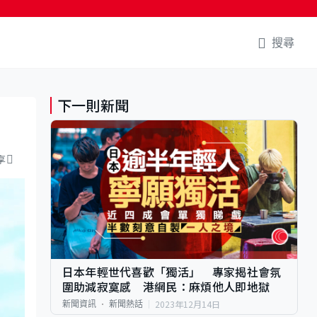
搜尋
下一則新聞
享
日本年輕世代喜歡「獨活」 專家揭社會氛
圍助減寂寞感 港網民：麻煩他人即地獄
2023年12月14日
新聞資訊
新聞熱話