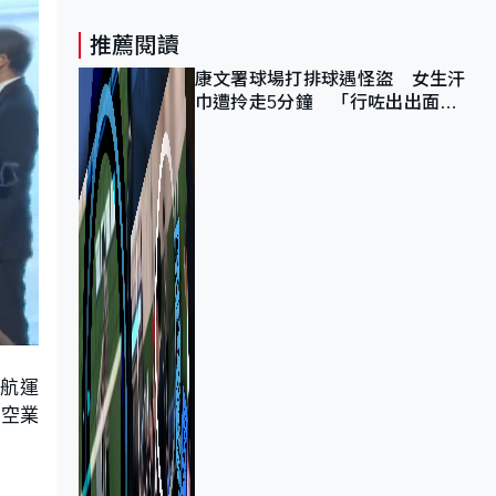
推薦閱讀
康文署球場打排球遇怪盜 女生汗
巾遭拎走5分鐘 「行咗出出面唔
知做乜」
計航運
航空業