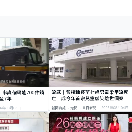
流感｜曾接種疫苗七歲男童染甲流死
工串謀偷竊逾700件銷
亡 成今年首宗兒童感染離世個案
至7年
2026年08月04日
新聞資訊
港聞
首頁新聞
26年08月03日