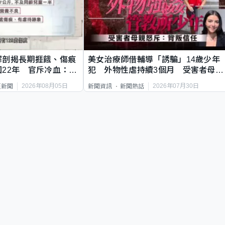
解剖揭長期捱餓、傷痕
美女治療師借輔導「誘騙」14歲少年
22年 官斥冷血：同
犯 外物性虐持續3個月 受害者母：
要保護其他人
2026年08月05日
2026年07月30日
頁新聞
新聞資訊
新聞熱話