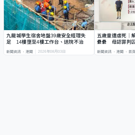
九龍城學生宿舍地盤39歲安全經理失
五歲童遭虐死｜
足 14樓墮至4樓工作台、送院不治
纍纍 母認罪判囚
類案最惡劣
2026年08月03日
新聞資訊
港聞
新聞資訊
港聞
首