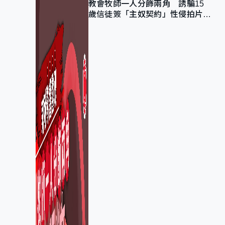
教會牧師一人分飾兩角 誘騙15
歲信徒簽「主奴契約」性侵拍片
官斥濫用教友信任、二審判囚9年