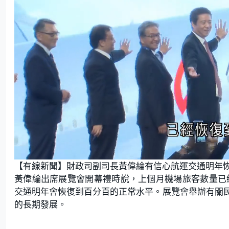
L
U
o
n
【有線新聞】財政司副司長黃偉綸有信心航運交通明年
a
m
d
u
e
t
黃偉綸出席展覽會開幕禮時說，上個月機場旅客數量已
d
e
:
交通明年會恢復到百分百的正常水平。展覽會舉辦有關
7
2
.
的長期發展。
9
7
%