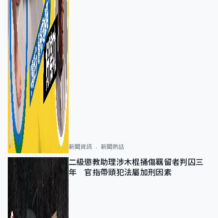
新聞資訊
新聞熱話
二級懲教助理涉木棍捅傷羈留者判囚三
年 官指帶頭犯法屬加刑因素