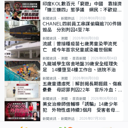
印度KOL數百元「窮遊」中國 靠接濟
「嫌三嫌四」惹爭議 網民：不歡迎劣
質旅客
2026年08月02日
新聞資訊
新聞熱話
CHANEL四前員工串謀偷竊逾700件銷
毀品 分別判囚4至7年
2026年08月03日
新聞資訊
港聞
流感｜曾接種疫苗七歲男童染甲流死
亡 成今年首宗兒童感染離世個案
2026年08月04日
新聞資訊
港聞
首頁新聞
九龍城學生宿舍地盤39歲安全經理失
足 14樓墮至4樓工作台、送院不治
2026年08月03日
新聞資訊
港聞
五歲童遭虐死｜解剖揭長期捱餓、傷痕
纍纍 母認罪判囚22年 官斥冷血：同
類案最惡劣
2026年08月05日
新聞資訊
港聞
首頁新聞
美女治療師借輔導「誘騙」14歲少年
犯 外物性虐持續3個月 受害者母：
要保護其他人
2026年07月30日
新聞資訊
新聞熱話