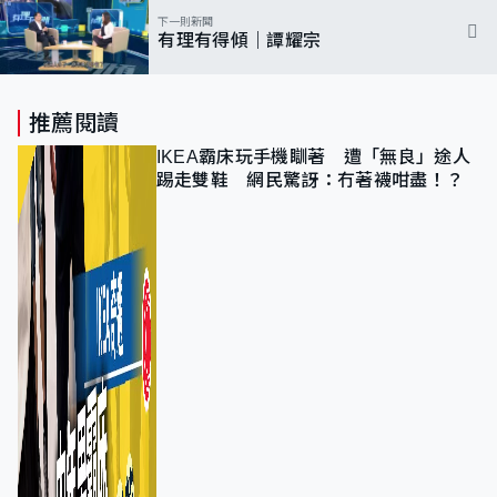
下一則新聞
有理有得傾｜譚耀宗
推薦閱讀
IKEA霸床玩手機瞓著 遭「無良」途人
踢走雙鞋 網民驚訝：冇著襪咁盡！？