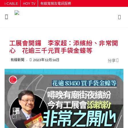
i-CABLE
HOY TV
有線寬頻及電訊服務
返回
工展會開鑼 李家超：添繽紛、非常開
按輸入鍵開始搜尋
心 花逾三千元買手袋金蠔等
有線新聞
2023年12月16日
分享