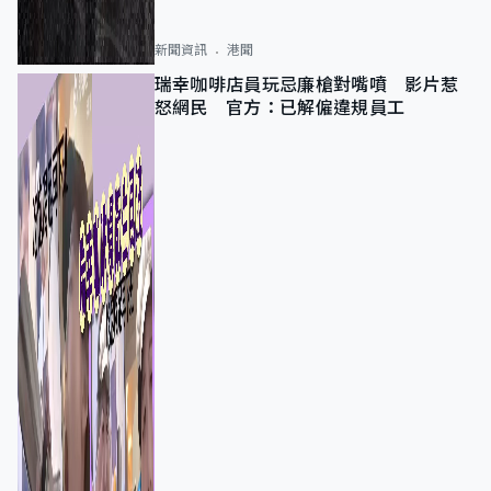
新聞資訊
港聞
瑞幸咖啡店員玩忌廉槍對嘴噴 影片惹
怒網民 官方：已解僱違規員工