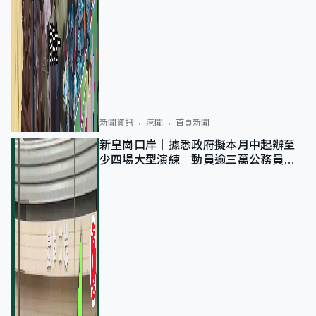
新聞資訊
港聞
首頁新聞
新皇崗口岸｜據悉政府擬本月中起辦至
少四場大型演練 動員逾三萬公務員人
次測試