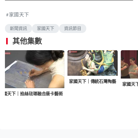
n
a
m
d
u
e
t
家國天下
d
e
:
1
.
新聞資訊
家國天下
資訊節目
7
6
%
其他集數
家國天下｜傳統石灣陶藝
家國天
家國天下｜掐絲琺瑯融合唐卡藝術