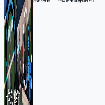
拎走5分鐘 「行咗出出面唔知做乜」