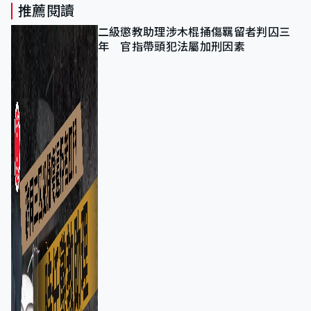
推薦閱讀
二級懲教助理涉木棍捅傷羈留者判囚三
年 官指帶頭犯法屬加刑因素