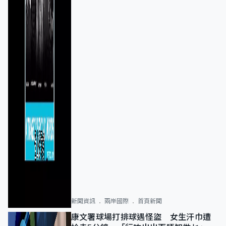
新聞資訊
兩岸國際
首頁新聞
康文署球場打排球遇怪盜 女生汗巾遭