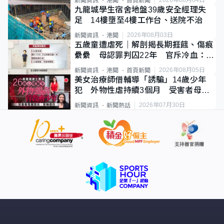
新聞資訊
港聞
首頁新聞
九龍城學生宿舍地盤39歲安全經理失
足 14樓墮至4樓工作台、送院不治
2026年08月03日
新聞資訊
港聞
五歲童遭虐死｜解剖揭長期捱餓、傷痕
纍纍 母認罪判囚22年 官斥冷血：同
類案最惡劣
2026年08月05日
新聞資訊
港聞
首頁新聞
美女治療師借輔導「誘騙」14歲少年
犯 外物性虐持續3個月 受害者母：
要保護其他人
2026年07月30日
新聞資訊
新聞熱話