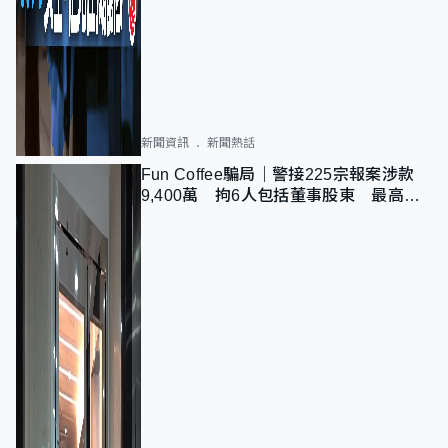
新聞資訊
新聞熱話
Fun Coffee騙局｜警接225宗報案涉款
9,400萬 拘6人包括董事股東 最高金
額一宗涉近千萬