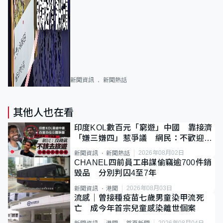
新聞資訊
新聞熱話
其他人也在看
印度KOL數百元「窮遊」中國 靠接濟
「嫌三嫌四」惹爭議 網民：不歡迎劣
質旅客
2026年08月02日
新聞資訊
新聞熱話
CHANEL四前員工串謀偷竊逾700件銷
毀品 分別判囚4至7年
2026年08月03日
新聞資訊
港聞
流感｜曾接種疫苗七歲男童染甲流死
亡 成今年首宗兒童感染離世個案
2026年08月04日