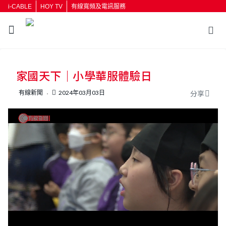
i-CABLE
HOY TV
有線寬頻及電訊服務
返回
家國天下｜小學華服體驗日
按輸入鍵開始搜尋
有線新聞
2024年03月03日
分享
L
U
o