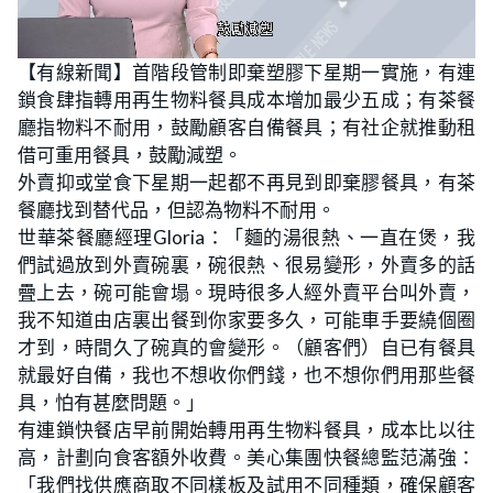
L
U
o
n
【有線新聞】首階段管制即棄塑膠下星期一實施，有連
a
m
d
u
鎖食肆指轉用再生物料餐具成本增加最少五成；有茶餐
e
t
d
e
:
廳指物料不耐用，鼓勵顧客自備餐具；有社企就推動租
2
5
借可重用餐具，鼓勵減塑。
.
7
外賣抑或堂食下星期一起都不再見到即棄膠餐具，有茶
1
%
餐廳找到替代品，但認為物料不耐用。
世華茶餐廳經理Gloria：「麵的湯很熱、一直在煲，我
們試過放到外賣碗裏，碗很熱、很易變形，外賣多的話
疊上去，碗可能會塌。現時很多人經外賣平台叫外賣，
我不知道由店裏出餐到你家要多久，可能車手要繞個圈
才到，時間久了碗真的會變形。（顧客們）自已有餐具
就最好自備，我也不想收你們錢，也不想你們用那些餐
具，怕有甚麼問題。」
有連鎖快餐店早前開始轉用再生物料餐具，成本比以往
高，計劃向食客額外收費。美心集團快餐總監范滿強：
「我們找供應商取不同樣板及試用不同種類，確保顧客