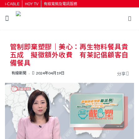
i-CABLE
HOY TV
有線寬頻及電訊服務
返回
管制即棄塑膠｜美心：再生物料餐具貴
按輸入鍵開始搜尋
五成 擬徵額外收費 有茶記倡顧客自
備餐具
有線新聞
2024年04月19日
分享