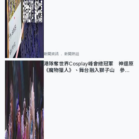
新聞資訊
新聞熱話
港隊奪世界Cosplay峰會總冠軍 神還原
《魔物獵人》、舞台融入獅子山 參賽
者：讓大家認識香港