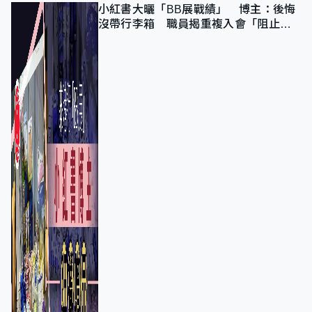
小紅書大曬「BB展戰績」 博主：後悔
沒帶行李箱 職員揭重複入會「阻止唔
到」