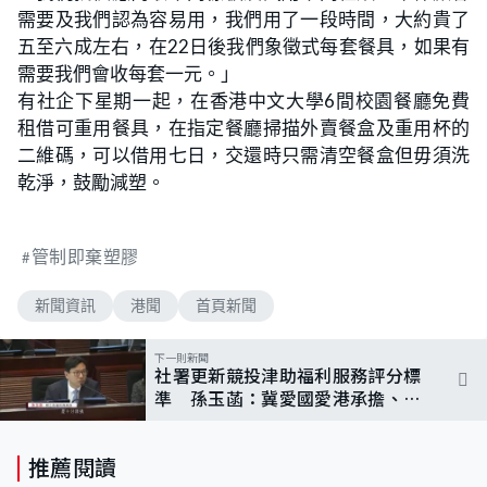
需要及我們認為容易用，我們用了一段時間，大約貴了
五至六成左右，在22日後我們象徵式每套餐具，如果有
需要我們會收每套一元。」
有社企下星期一起，在香港中文大學6間校園餐廳免費
租借可重用餐具，在指定餐廳掃描外賣餐盒及重用杯的
二維碼，可以借用七日，交還時只需清空餐盒但毋須洗
乾淨，鼓勵減塑。
管制即棄塑膠
新聞資訊
港聞
首頁新聞
下一則新聞
社署更新競投津助福利服務評分標
準 孫玉菡：冀愛國愛港承擔、活
動形式不拘
推薦閱讀