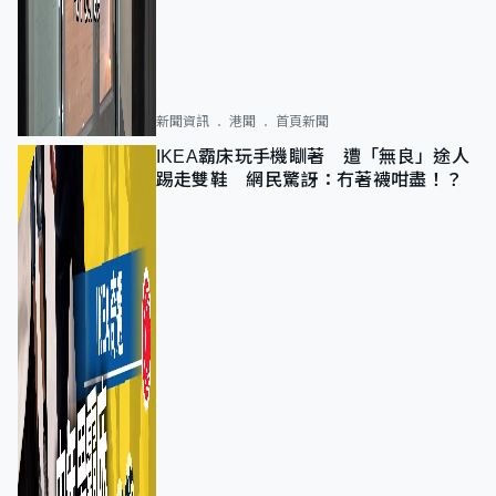
新聞資訊
港聞
首頁新聞
IKEA霸床玩手機瞓著 遭「無良」途人
踢走雙鞋 網民驚訝：冇著襪咁盡！？