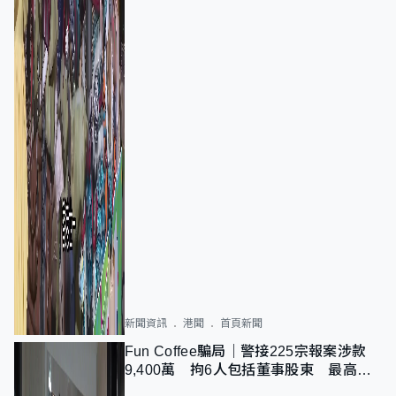
新聞資訊
港聞
首頁新聞
Fun Coffee騙局｜警接225宗報案涉款
9,400萬 拘6人包括董事股東 最高金
額一宗涉近千萬