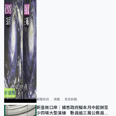
新聞資訊
港聞
首頁新聞
新皇崗口岸｜據悉政府擬本月中起辦至
少四場大型演練 動員逾三萬公務員人