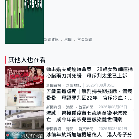
新聞資訊
港聞
首頁新聞
其他人也在看
勸未婚夫戒煙爆命案 28歲女教師連捅
心臟兩刀判死緩 母斥判太重已上訴
2026年08月05日
新聞資訊
新聞熱話
五歲童遭虐死｜解剖揭長期捱餓、傷痕
纍纍 母認罪判囚22年 官斥冷血：同
類案最惡劣
2026年08月05日
新聞資訊
港聞
首頁新聞
流感｜曾接種疫苗七歲男童染甲流死
亡 成今年首宗兒童感染離世個案
2026年08月04日
新聞資訊
港聞
首頁新聞
涉前年於新加坡機場傷人 港人母子分