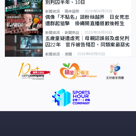
別判囚半年、10日
2026年08月05日
新聞資訊
兩岸國際
偶像「不點名」談粉絲越界 日女死忠
遭群起狙擊 掛繩開直播道歉後輕生
2026年08月06日
新聞資訊
新聞熱話
五歲童疑遭虐死｜母親認誤殺及虐兒判
囚22年 官斥被告殘忍、同類案最惡劣
2026年08月05日
新聞資訊
港聞