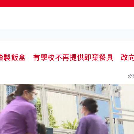
按輸入鍵開始搜尋
渣製飯盒 有學校不再提供即棄餐具 改
分