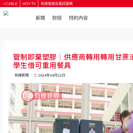
i-CABLE
HOY TV
有線寬頻及電訊服務
新聞
財經
特約內容
返回
管制即棄塑膠｜供應商轉用轉用甘蔗
學生借可重用餐具
有線新聞
2024年04月22日