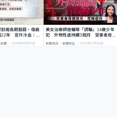
解剖揭長期捱餓、傷痕
美女治療師借輔導「誘騙」14歲少年
22年 官斥冷血：同
犯 外物性虐持續3個月 受害者母：
要保護其他人
2026年08月05日
2026年07月30日
頁新聞
新聞資訊
新聞熱話