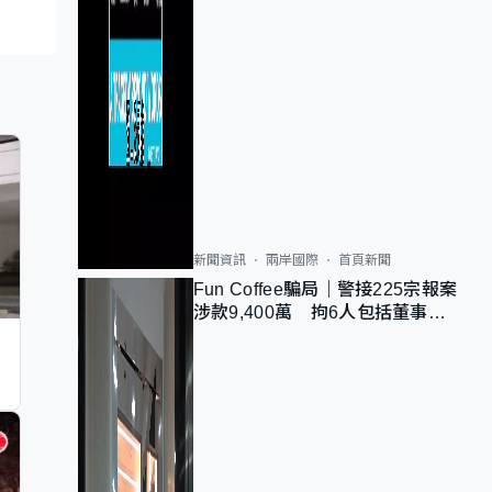
新聞資訊
兩岸國際
首頁新聞
Fun Coffee騙局｜警接225宗報案
涉款9,400萬 拘6人包括董事股
東 最高金額一宗涉近千萬