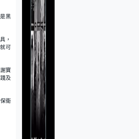
的是黑
餐具，
玩就可
長謝寶
實踐及
確保衞