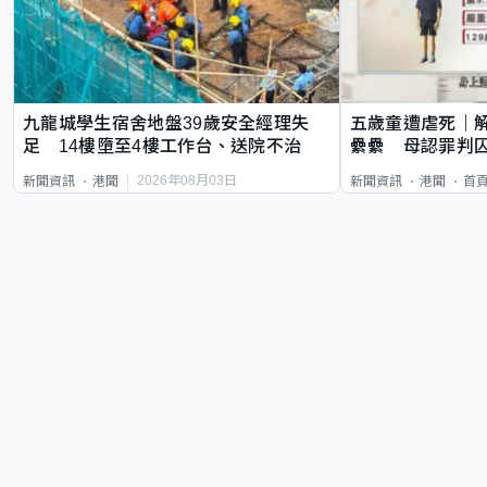
九龍城學生宿舍地盤39歲安全經理失
五歲童遭虐死｜
足 14樓墮至4樓工作台、送院不治
纍纍 母認罪判囚
類案最惡劣
2026年08月03日
新聞資訊
港聞
新聞資訊
港聞
首