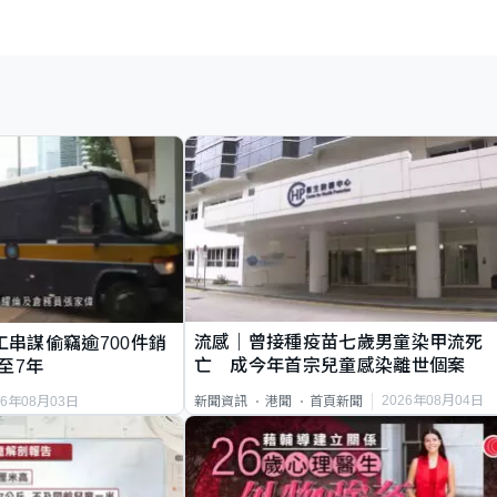
流感｜曾接種疫苗七歲男童染甲流死
工串謀偷竊逾700件銷
亡 成今年首宗兒童感染離世個案
至7年
2026年08月04日
新聞資訊
港聞
首頁新聞
26年08月03日