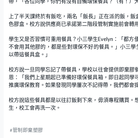
帶，「各位同學，你們有沒有自備環保餐具？（有！）
上了半天課終於有飯吃，兩名「飯長」正在派的飯，飯
色膠盒。校方說供應商已承諾第二階段管制實施前會轉
學生又是否習慣可重用餐具？小三學生Evelyn：「都
不會用其他膠的，都是些對環保不好的餐具。」小三學生
以帶這餐具盒。」
校方說一旦同學忘記了帶餐具，學校以往會提供即棄膠
恩：「我們上星期起已準備好環保餐具箱，即日起同學
推廣環保教育。如果發現同學屢次不記得帶，我們都會
校方說這些餐具都是以往訂飯剩下來，毋須專程購買。
生，校工會再洗一次。
管制即棄塑膠