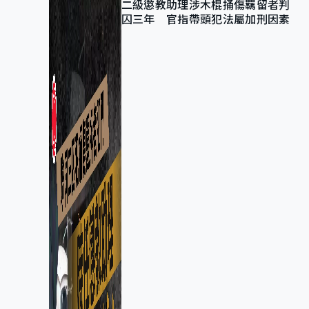
二級懲教助理涉木棍捅傷羈留者判
囚三年 官指帶頭犯法屬加刑因素