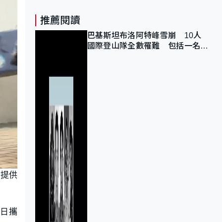
推薦閱讀
巴基斯坦布洛阿特峰雪崩 10人
國際登山隊全數罹難 包括一名中
國公民
再提供
每日攜