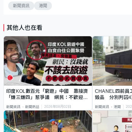
新聞資訊
港聞
其他人也在看
印度KOL數百元「窮遊」中國 靠接濟
CHANEL四前員
「嫌三嫌四」惹爭議 網民：不歡迎劣
毀品 分別判囚4
質旅客
2026年08月02日
20
新聞資訊
新聞熱話
新聞資訊
港聞