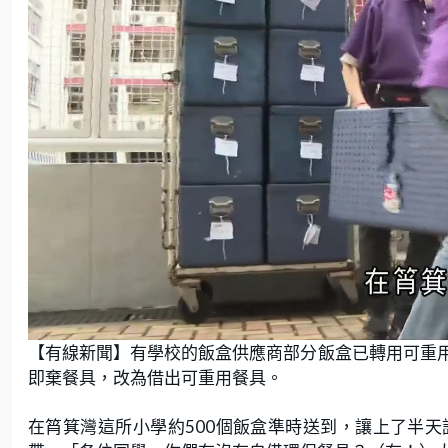
L
U
o
n
【有線新聞】有學校的飯盒供應商部分飯盒已轉用可重
a
m
d
u
e
t
即棄餐具，改為借出可重用餐具。
d
e
:
1
8
.
在筲箕灣這所小學約500個飯盒準時送到，讓上了半
8
8
%