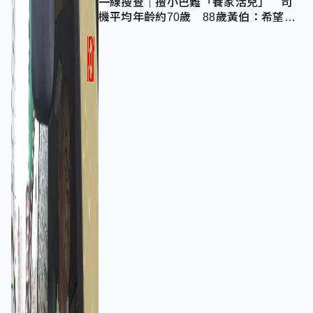
一線搜查｜揸小巴難「養家活兒」 司
機平均年齡約70歲 88歲黃伯：希望一
直揸落去