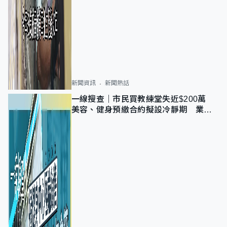
新聞資訊
新聞熱話
一線搜查｜市民買教練堂失近$200萬
美容、健身預繳合約擬設冷靜期 業界
憂退款計法對商戶不公