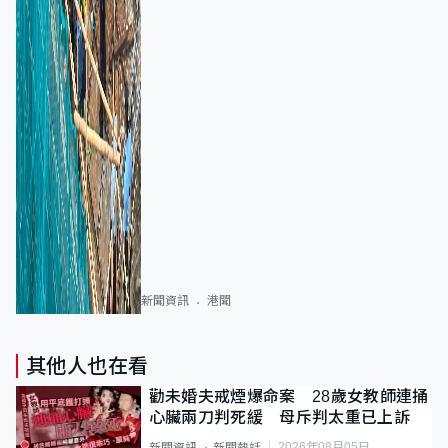
新聞資訊
港聞
其他人也在看
勸未婚夫戒煙爆命案 28歲女教師連捅
心臟兩刀判死緩 母斥判太重已上訴
2026年08月05日
新聞資訊
新聞熱話