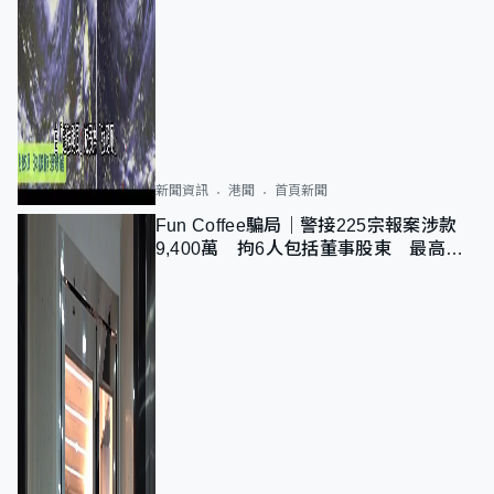
新聞資訊
港聞
首頁新聞
Fun Coffee騙局｜警接225宗報案涉款
9,400萬 拘6人包括董事股東 最高金
額一宗涉近千萬