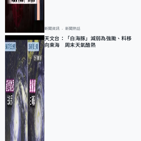
新聞資訊
新聞熱話
天文台：「白海豚」減弱為強颱、料移
向東海 周末天氣酷熱