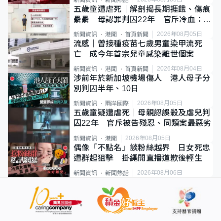
五歲童遭虐死｜解剖揭長期捱餓、傷痕
纍纍 母認罪判囚22年 官斥冷血：同
類案最惡劣
2026年08月05日
新聞資訊
港聞
首頁新聞
流感｜曾接種疫苗七歲男童染甲流死
亡 成今年首宗兒童感染離世個案
2026年08月04日
新聞資訊
港聞
首頁新聞
涉前年於新加坡機場傷人 港人母子分
別判囚半年、10日
2026年08月05日
新聞資訊
兩岸國際
五歲童疑遭虐死｜母親認誤殺及虐兒判
囚22年 官斥被告殘忍、同類案最惡劣
2026年08月05日
新聞資訊
港聞
偶像「不點名」談粉絲越界 日女死忠
遭群起狙擊 掛繩開直播道歉後輕生
2026年08月06日
新聞資訊
新聞熱話