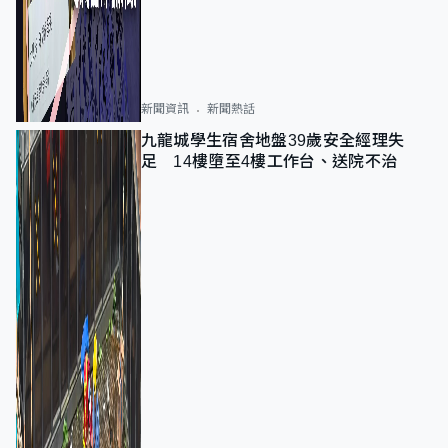
新聞資訊
新聞熱話
九龍城學生宿舍地盤39歲安全經理失
足 14樓墮至4樓工作台、送院不治