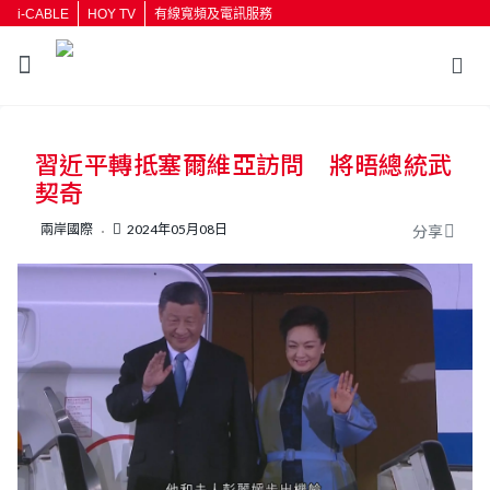
i-CABLE
HOY TV
有線寬頻及電訊服務
返回
習近平轉抵塞爾維亞訪問 將晤總統武
按輸入鍵開始搜尋
契奇
兩岸國際
2024年05月08日
分享