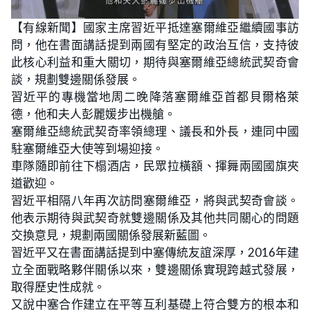
【有線新聞】國家主席習近平抵達塞爾維亞繼續國事訪
問，他在書面講話提到兩國有堅定的政治互信，支持彼
此核心利益和重大關切，期待與塞爾維亞總統武契奇會
談，規劃雙邊關係發展。
習近平的專機當地周二晚降落塞爾維亞首都貝爾格萊
德，他和夫人彭麗媛步出機艙。
塞爾維亞總統武契奇率領總理、議長和外長，連同中國
駐塞爾維亞大使等到場迎接。
車隊隨即前往下榻酒店，民眾拉橫額、揮舞兩國國旗夾
道歡迎。
習近平相隔八年再次訪問塞爾維亞，將與武契奇會談。
他表示期待與武契奇就雙邊關係及其他共同關心的問題
交換意見，規劃兩國關係發展新藍圖。
習近平又在書面講話提到中塞傳統友誼深厚，2016年建
立全面戰略夥伴關係以來，雙邊關係實現跨越式發展，
取得歷史性成就。
又說中塞合作建立在平等互利基礎上符合雙方的根本和