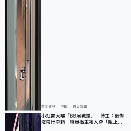
新聞資訊
港聞
首頁新聞
小紅書大曬「BB展戰績」 博主：後悔
沒帶行李箱 職員揭重複入會「阻止唔
到」