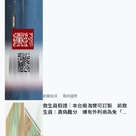
新聞資訊
兩岸國際
救生員假證｜本台揭淘寶可訂製 前救
生員：真偽難分 爆有外判商為免「封
池」沒做足檢查