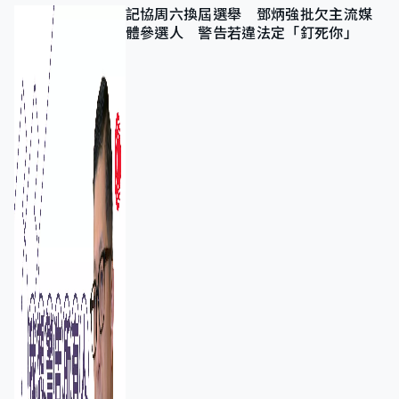
記協周六換屆選舉 鄧炳強批欠主流媒
體參選人 警告若違法定「釘死你」