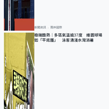
新聞資訊
兩岸國際
極端酷熱｜多區氣溫逾37度 維園球場
如「平底鑊」 泳客湧淺水灣消暑