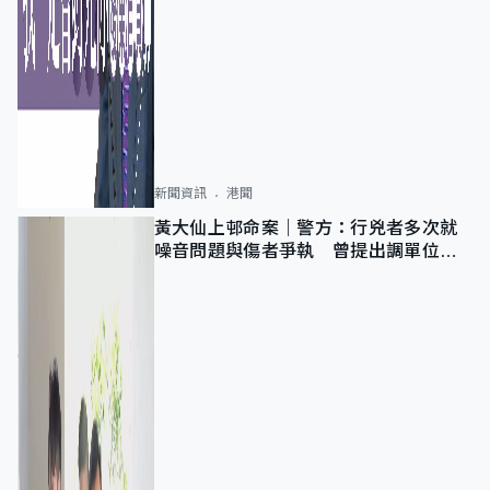
新聞資訊
港聞
黃大仙上邨命案｜警方：行兇者多次就
噪音問題與傷者爭執 曾提出調單位已
獲批