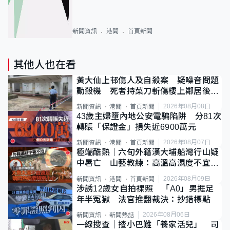
新聞資訊
港聞
首頁新聞
其他人也在看
黃大仙上邨傷人及自殺案 疑噪音問題
動殺機 死者持菜刀斬傷樓上鄰居後墮
斃
2026年08月08日
新聞資訊
港聞
首頁新聞
43歲主婦墮內地公安電騙陷阱 分81次
轉賬「保證金」損失近6900萬元
2026年08月07日
新聞資訊
港聞
首頁新聞
極端酷熱｜六旬外籍漢大埔船灣行山疑
中暑亡 山藝教練：高溫高濕度不宜遠
足
2026年08月09日
新聞資訊
港聞
首頁新聞
涉誘12歲女自拍祼照 「A0」男捱足
年半冤獄 法官推翻裁決：抄錯標點
2026年08月06日
新聞資訊
新聞熱話
一線搜查｜揸小巴難「養家活兒」 司