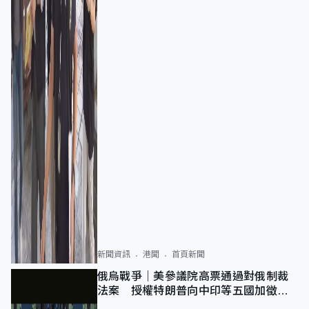
新聞資訊
港聞
首頁新聞
俄烏戰爭｜美參議院高票通過對俄制裁
法案 授權特朗普向中印等五國加徵
100%關稅