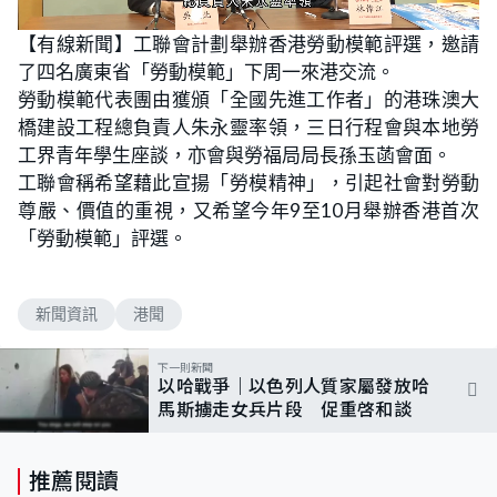
L
U
o
n
【有線新聞】工聯會計劃舉辦香港勞動模範評選，邀請
a
m
d
u
了四名廣東省「勞動模範」下周一來港交流。
e
t
d
e
:
勞動模範代表團由獲頒「全國先進工作者」的港珠澳大
7
6
橋建設工程總負責人朱永靈率領，三日行程會與本地勞
.
9
工界青年學生座談，亦會與勞福局局長孫玉菡會面。
2
%
工聯會稱希望藉此宣揚「勞模精神」，引起社會對勞動
尊嚴、價值的重視，又希望今年9至10月舉辦香港首次
「勞動模範」評選。
新聞資訊
港聞
下一則新聞
以哈戰爭｜以色列人質家屬發放哈
馬斯擄走女兵片段 促重啓和談
推薦閱讀