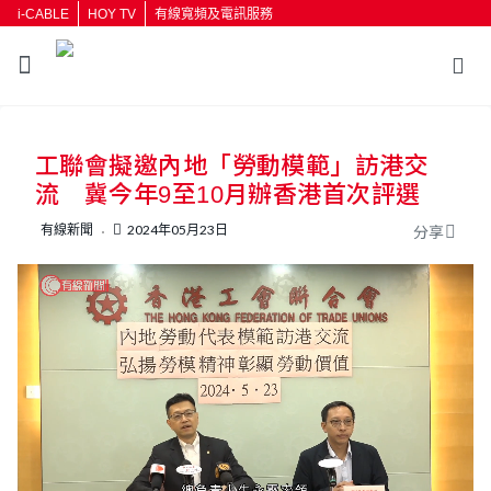
i-CABLE
HOY TV
有線寬頻及電訊服務
返回
工聯會擬邀內地「勞動模範」訪港交
按輸入鍵開始搜尋
流 冀今年9至10月辦香港首次評選
有線新聞
2024年05月23日
分享