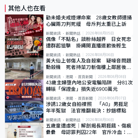
其他人也在看
勸未婚夫戒煙爆命案 28歲女教師連捅
心臟兩刀判死緩 母斥判太重已上訴
2026年08月05日
新聞資訊
新聞熱話
偶像「不點名」談粉絲越界 日女死忠
遭群起狙擊 掛繩開直播道歉後輕生
2026年08月06日
新聞資訊
新聞熱話
黃大仙上邨傷人及自殺案 疑噪音問題
動殺機 死者持菜刀斬傷樓上鄰居後墮
斃
2026年08月08日
新聞資訊
港聞
首頁新聞
43歲主婦墮內地公安電騙陷阱 分81次
轉賬「保證金」損失近6900萬元
2026年08月07日
新聞資訊
港聞
首頁新聞
涉誘12歲女自拍祼照 「A0」男捱足
年半冤獄 法官推翻裁決：抄錯標點
2026年08月06日
新聞資訊
新聞熱話
五歲童遭虐死｜解剖揭長期捱餓、傷痕
纍纍 母認罪判囚22年 官斥冷血：同