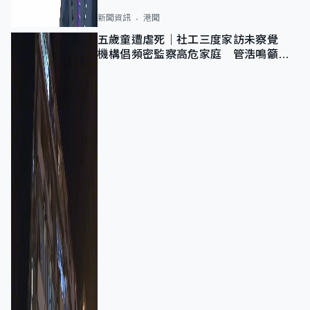
新聞資訊
港聞
五歲童遭虐死｜社工三度家訪未察覺
機構倡頻密監察高危家庭 管浩鳴籲加
強跨部門協作