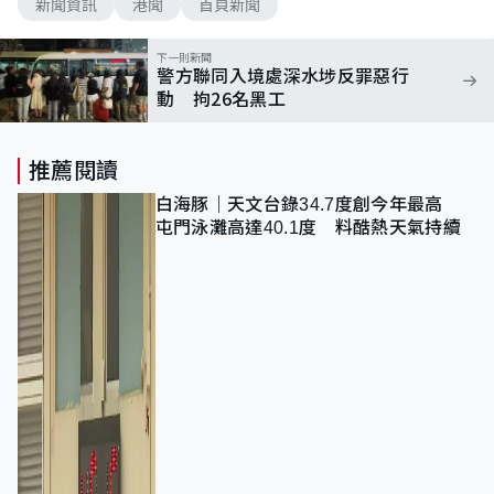
新聞資訊
港聞
首頁新聞
下一則新聞
警方聯同入境處深水埗反罪惡行
動 拘26名黑工
推薦閱讀
白海豚｜天文台錄34.7度創今年最高
屯門泳灘高達40.1度 料酷熱天氣持續