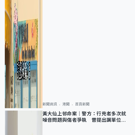
新聞資訊
港聞
首頁新聞
黃大仙上邨命案｜警方：行兇者多次就
噪音問題與傷者爭執 曾提出調單位已
獲批