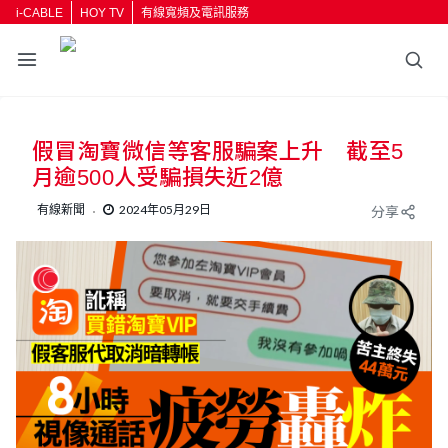
i-CABLE
HOY TV
有線寬頻及電訊服務
假冒淘寶微信等客服騙案上升 截至5
月逾500人受騙損失近2億
有線新聞
2024年05月29日
分享