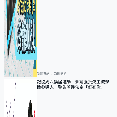
新聞資訊
新聞熱話
記協周六換屆選舉 鄧炳強批欠主流媒
體參選人 警告若違法定「釘死你」