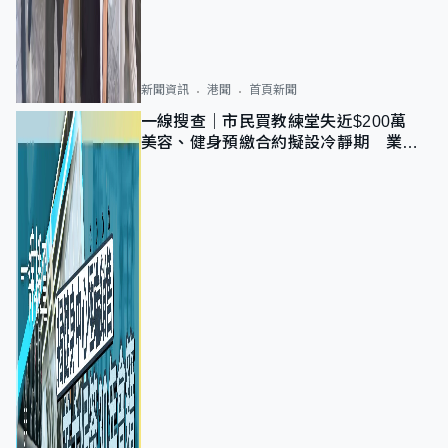
新聞資訊
港聞
首頁新聞
一線搜查｜市民買教練堂失近$200萬
美容、健身預繳合約擬設冷靜期 業界
憂退款計法對商戶不公