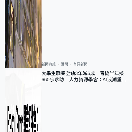
新聞資訊
港聞
首頁新聞
大學生職業空缺3年減6成 青協半年接
660宗求助 人力資源學會：AI浪潮重整
職位需求