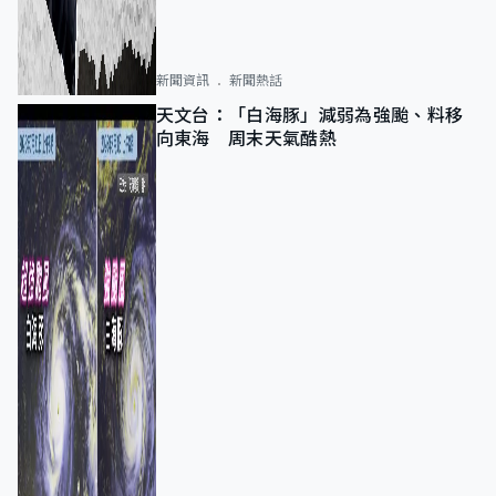
新聞資訊
新聞熱話
天文台：「白海豚」減弱為強颱、料移
向東海 周末天氣酷熱