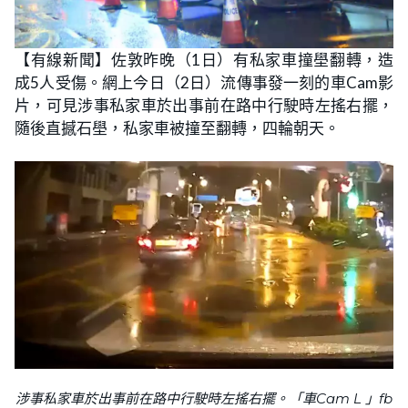
【有線新聞】佐敦昨晚（1日）有私家車撞壆翻轉，造
成5人受傷。網上今日（2日）流傳事發一刻的車Cam影
片，可見涉事私家車於出事前在路中行駛時左搖右擺，
隨後直撼石壆，私家車被撞至翻轉，四輪朝天。
涉事私家車於出事前在路中行駛時左搖右擺。「車Cam L 」fb