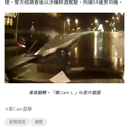
理，警方經調查後以涉嫌醉酒駕駛，拘捕59歲男司機。
車身翻轉。「車Cam L 」fb影片截圖
車Cam直擊
新聞資訊
港聞