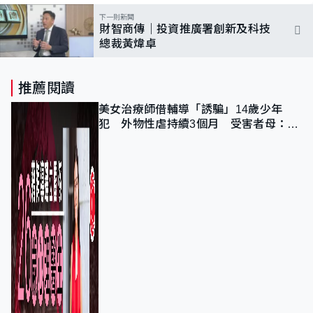
下一則新聞
財智商傳｜投資推廣署創新及科技
總裁黃煒卓
推薦閱讀
美女治療師借輔導「誘騙」14歲少年
犯 外物性虐持續3個月 受害者母：要
保護其他人