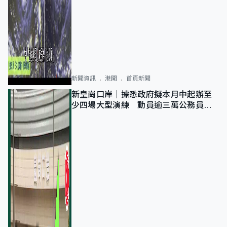
新聞資訊
港聞
首頁新聞
新皇崗口岸｜據悉政府擬本月中起辦至
少四場大型演練 動員逾三萬公務員人
次測試