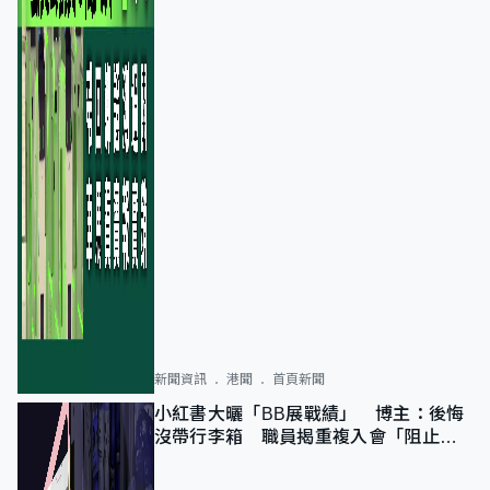
新聞資訊
港聞
首頁新聞
小紅書大曬「BB展戰績」 博主：後悔
沒帶行李箱 職員揭重複入會「阻止唔
到」