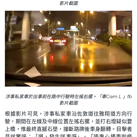
影片截圖
涉事私家車於出事前在路中行駛時左搖右擺。「車Cam L 」fb
影片截圖
根據影片可見，涉事私家車沿佐敦道往雅翔道方向行
駛，期間在左線及中線位置左搖右擺，並打右燈疑似要
上橋，惟最終直撼石壆，撞斷路牌後車身翻轉。目擊者
見狀驚呼：「嘩，發生咩事呀」、「唔專心揸車啦條