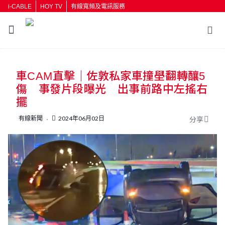
i-CABLE
HOY TV
有線寬頻及電訊服務
返回
車CAM直擊｜佐敦私家車撞壆翻轉釀5
按輸入鍵開始搜尋
傷 事發片段曝光 出事前路中左搖右
擺
有線新聞
2024年06月02日
分享