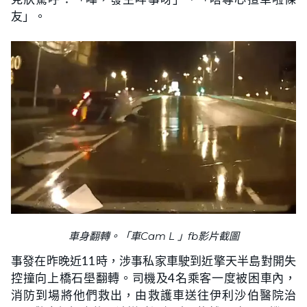
友」。
車身翻轉。「車Cam L 」fb影片截圖
事發在昨晚近11時，涉事私家車駛到近擎天半島對開失
控撞向上橋石壆翻轉。司機及4名乘客一度被困車內，
消防到場將他們救出，由救護車送往伊利沙伯醫院治