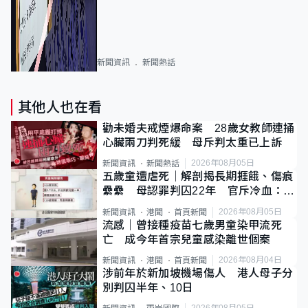
新聞資訊
新聞熱話
其他人也在看
勸未婚夫戒煙爆命案 28歲女教師連捅
心臟兩刀判死緩 母斥判太重已上訴
2026年08月05日
新聞資訊
新聞熱話
五歲童遭虐死｜解剖揭長期捱餓、傷痕
纍纍 母認罪判囚22年 官斥冷血：同
類案最惡劣
2026年08月05日
新聞資訊
港聞
首頁新聞
流感｜曾接種疫苗七歲男童染甲流死
亡 成今年首宗兒童感染離世個案
2026年08月04日
新聞資訊
港聞
首頁新聞
涉前年於新加坡機場傷人 港人母子分
別判囚半年、10日
2026年08月05日