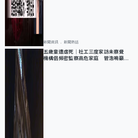
新聞資訊
新聞熱話
五歲童遭虐死｜社工三度家訪未察覺
機構倡頻密監察高危家庭 管浩鳴籲加
強跨部門協作