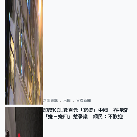
新聞資訊
港聞
首頁新聞
印度KOL數百元「窮遊」中國 靠接濟
「嫌三嫌四」惹爭議 網民：不歡迎劣
質旅客