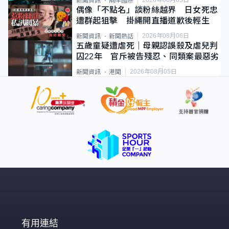
新聞資訊
兩岸國際
偶像「不點名」談粉絲越界 日女死忠
遭群起狙擊 掛繩開直播道歉後輕生
2026年08月06日
新聞資訊
新聞熱話
五歲童疑遭虐死｜母親認誤殺及虐兒判
囚22年 官斥被告殘忍、同類案最惡劣
2026年08月05日
新聞資訊
港聞
有用連結