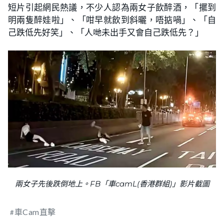
短片引起網民熱議，不少人認為兩女子飲醉酒，「擺到
明兩隻醉娃啦」、「咁早就飲到斜曬，唔掂喎」、「自
己跌低先好笑」、「人哋未出手又會自己跌低先？」
兩女子先後跌倒地上。FB「車camL(香港群組)」影片截圖
車Cam直擊