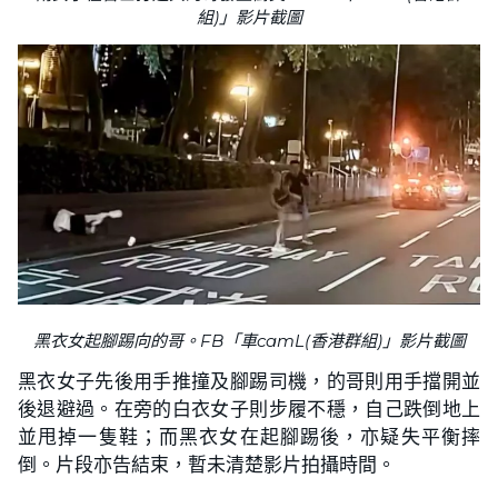
組)」影片截圖
黑衣女起腳踢向的哥。FB「車camL(香港群組)」影片截圖
黑衣女子先後用手推撞及腳踢司機，的哥則用手擋開並
後退避過。在旁的白衣女子則步履不穩，自己跌倒地上
並甩掉一隻鞋；而黑衣女在起腳踢後，亦疑失平衡摔
倒。片段亦告結束，暫未清楚影片拍攝時間。