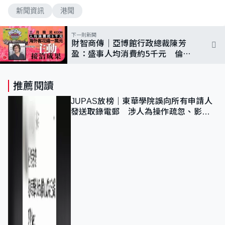
新聞資訊
港聞
下一則新聞
財智商傳｜亞博館行政總裁陳芳
盈：盛事人均消費約5千元 倫敦
接洽逾10演唱會單位
推薦閱讀
JUPAS放榜｜東華學院誤向所有申請人
發送取錄電郵 涉人為操作疏忽、影響
11,139人