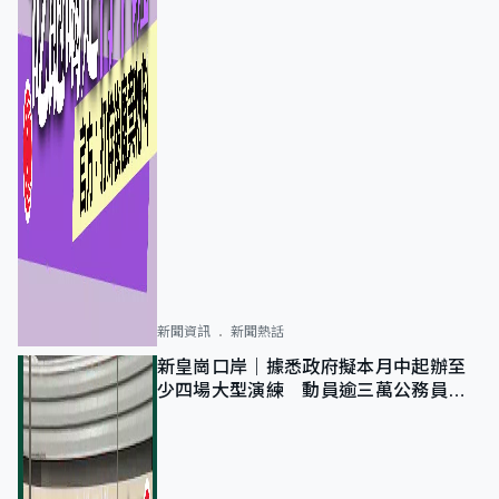
新聞資訊
新聞熱話
新皇崗口岸｜據悉政府擬本月中起辦至
少四場大型演練 動員逾三萬公務員人
次測試