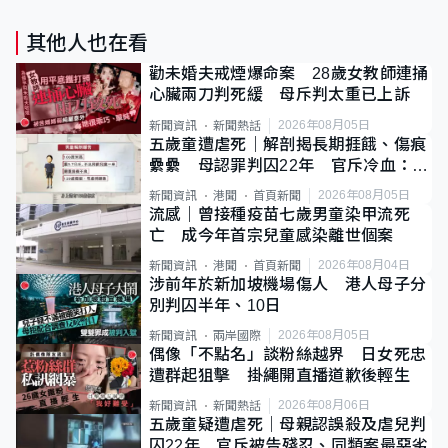
其他人也在看
勸未婚夫戒煙爆命案 28歲女教師連捅
心臟兩刀判死緩 母斥判太重已上訴
2026年08月05日
新聞資訊
新聞熱話
五歲童遭虐死｜解剖揭長期捱餓、傷痕
纍纍 母認罪判囚22年 官斥冷血：同
類案最惡劣
2026年08月05日
新聞資訊
港聞
首頁新聞
流感｜曾接種疫苗七歲男童染甲流死
亡 成今年首宗兒童感染離世個案
2026年08月04日
新聞資訊
港聞
首頁新聞
涉前年於新加坡機場傷人 港人母子分
別判囚半年、10日
2026年08月05日
新聞資訊
兩岸國際
偶像「不點名」談粉絲越界 日女死忠
遭群起狙擊 掛繩開直播道歉後輕生
2026年08月06日
新聞資訊
新聞熱話
五歲童疑遭虐死｜母親認誤殺及虐兒判
囚22年 官斥被告殘忍、同類案最惡劣