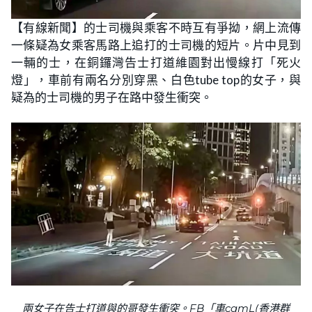
【有線新聞】的士司機與乘客不時互有爭拗，網上流傳
一條疑為女乘客馬路上追打的士司機的短片。片中見到
一輛的士，在銅鑼灣告士打道維園對出慢線打「死火
燈」，車前有兩名分別穿黑、白色tube top的女子，與
疑為的士司機的男子在路中發生衝突。
兩女子在告士打道與的哥發生衝突。FB「車camL(香港群