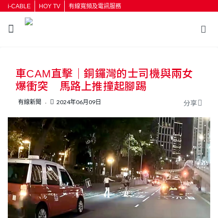
i-CABLE
HOY TV
有線寬頻及電訊服務
返回
車CAM直擊｜銅鑼灣的士司機與兩女
按輸入鍵開始搜尋
爆衝突 馬路上推撞起腳踢
有線新聞
2024年06月09日
分享