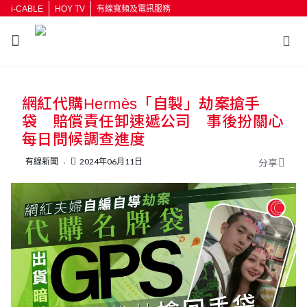
i-CABLE
HOY TV
有線寬頻及電訊服務
返回
網紅代購Hermès「自製」劫案搶手
按輸入鍵開始搜尋
袋 賠償責任卸速遞公司 事後扮關心
每日問候調查進度
有線新聞
2024年06月11日
分享