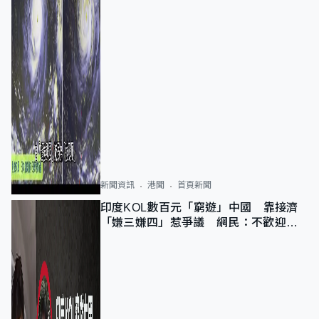
新聞資訊
港聞
首頁新聞
印度KOL數百元「窮遊」中國 靠接濟
「嫌三嫌四」惹爭議 網民：不歡迎劣
質旅客