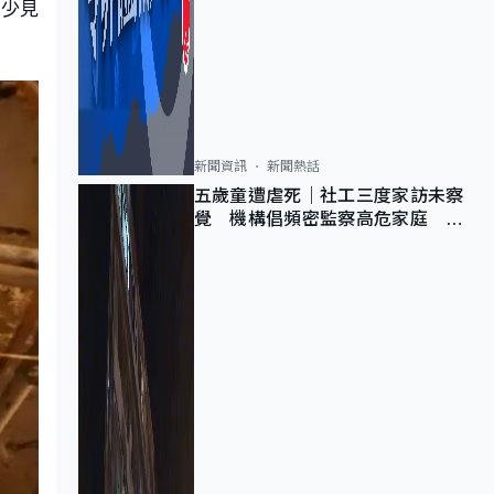
好少見
新聞資訊
新聞熱話
五歲童遭虐死｜社工三度家訪未察
覺 機構倡頻密監察高危家庭 管
浩鳴籲加強跨部門協作