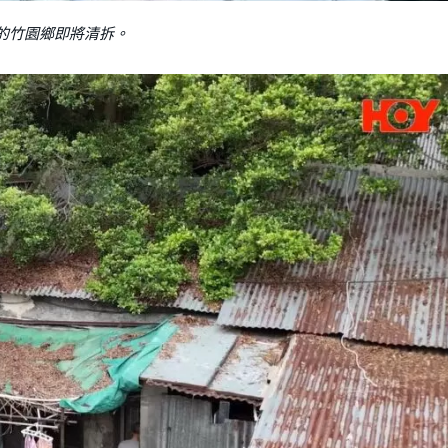
的竹園鄉即將清拆。