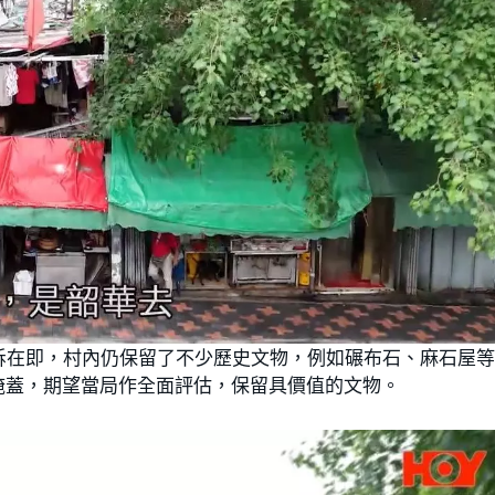
拆在即，村內仍保留了不少歷史文物，例如碾布石、麻石屋
掩蓋，期望當局作全面評估，保留具價值的文物。