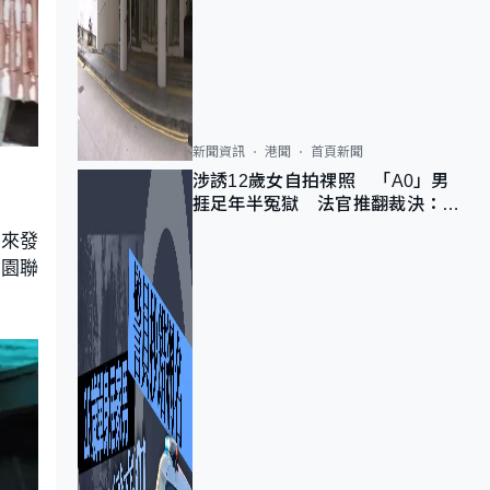
新聞資訊
港聞
首頁新聞
涉誘12歲女自拍祼照 「A0」男
捱足年半冤獄 法官推翻裁決：抄
錯標點
後來發
竹園聯