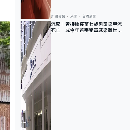
新聞資訊
港聞
首頁新聞
流感｜曾接種疫苗七歲男童染甲流
死亡 成今年首宗兒童感染離世個
案