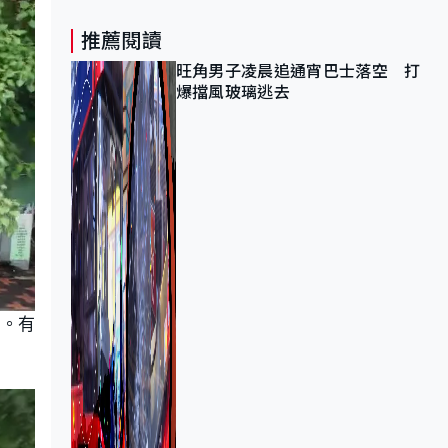
推薦閱讀
旺角男子凌晨追通宵巴士落空 打
爆擋風玻璃逃去
等。有