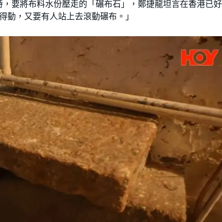
時，要將布料水份壓走的「碾布石」，鄭捷龍坦言在香港已
抬得動，又要有人站上去滾動碾布。」