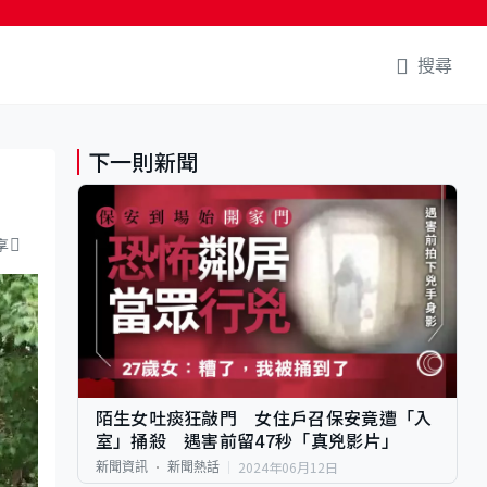
搜尋
下一則新聞
享
陌生女吐痰狂敲門 女住戶召保安竟遭「入
室」捅殺 遇害前留47秒「真兇影片」
2024年06月12日
新聞資訊
新聞熱話