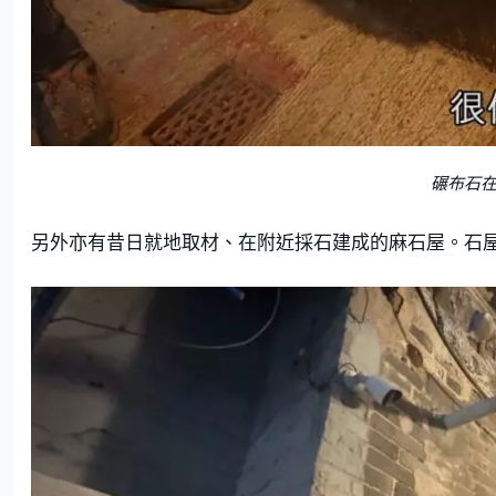
碾布石
另外亦有昔日就地取材、在附近採石建成的麻石屋。石