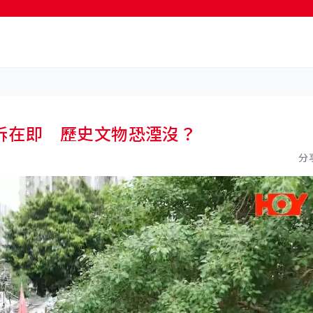
按輸入鍵開始搜尋
拆在即 歷史文物恐湮沒？
分