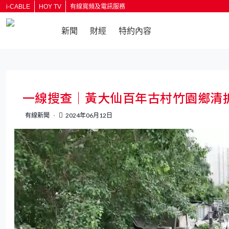
i-CABLE
HOY TV
有線寬頻及電訊服務
新聞
財經
特約內容
返回
一線搜查｜黃大仙百年古村竹園鄉清
有線新聞
2024年06月12日