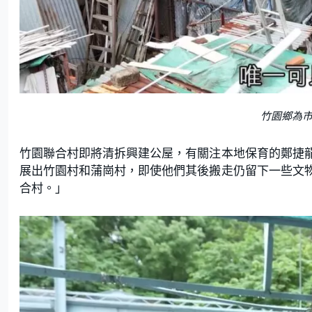
竹園鄉為
竹園聯合村即將清拆興建公屋，有關注本地保育的鄭捷
展出竹園村和蒲崗村，即使他們其後搬走仍留下一些文
合村。」