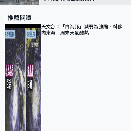
推薦閱讀
天文台：「白海豚」減弱為強颱、料移
向東海 周末天氣酷熱