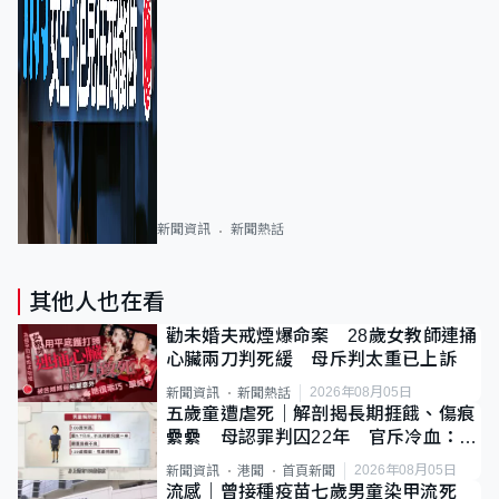
新聞資訊
新聞熱話
其他人也在看
勸未婚夫戒煙爆命案 28歲女教師連捅
心臟兩刀判死緩 母斥判太重已上訴
2026年08月05日
新聞資訊
新聞熱話
五歲童遭虐死｜解剖揭長期捱餓、傷痕
纍纍 母認罪判囚22年 官斥冷血：同
類案最惡劣
2026年08月05日
新聞資訊
港聞
首頁新聞
流感｜曾接種疫苗七歲男童染甲流死