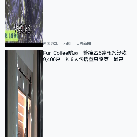
新聞資訊
港聞
首頁新聞
Fun Coffee騙局｜警接225宗報案涉款
9,400萬 拘6人包括董事股東 最高金
額一宗涉近千萬