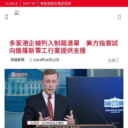
i-CABLE
HOY TV
有線寬頻及電訊服務
返回
多家港企被列入制裁清單 美方指嘗試
按輸入鍵開始搜尋
向俄羅斯軍工行業提供支援
有線新聞
2024年06月13日
分享