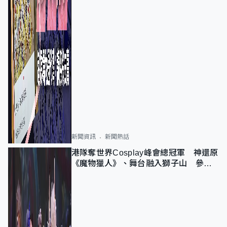
新聞資訊
新聞熱話
港隊奪世界Cosplay峰會總冠軍 神還原
《魔物獵人》、舞台融入獅子山 參賽
者：讓大家認識香港