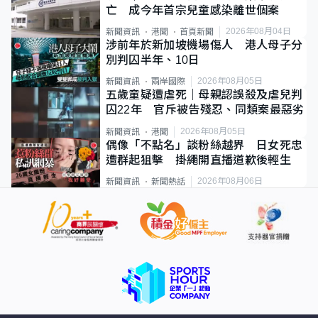
亡 成今年首宗兒童感染離世個案
2026年08月04日
新聞資訊
港聞
首頁新聞
涉前年於新加坡機場傷人 港人母子分
別判囚半年、10日
2026年08月05日
新聞資訊
兩岸國際
五歲童疑遭虐死｜母親認誤殺及虐兒判
囚22年 官斥被告殘忍、同類案最惡劣
2026年08月05日
新聞資訊
港聞
偶像「不點名」談粉絲越界 日女死忠
遭群起狙擊 掛繩開直播道歉後輕生
2026年08月06日
新聞資訊
新聞熱話