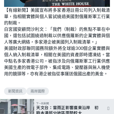
L
U
o
n
【有線新聞】美國宣布將多家香港註冊公司列入制裁清
a
m
d
u
單，指相關實體與個人嘗試繞過美國對俄羅斯軍工行業
e
t
d
e
:
的制裁。
5
6
白宮國安顧問沙利文：「我們（制裁）的焦點不單在中
.
2
國，還包括試圖繞過制裁以供應俄羅斯的企業實體與個
5
%
人等廣大網絡，多家港企被美國列入制裁清單。」
美國財政部聯同國務院額外將全球逾300個企業實體與
個人納入制裁清單，相關在美國的資產即時遭凍結。當
中點名多家香港公司，被指涉及向俄羅斯軍工行業供應
美國生產的微電子部件、集成電路、變壓器與無人機使
用的鏡頭等，亦有港企被指從事運送俄國出產的黃金。
新聞資訊
兩岸國際
下一則新聞
天文台：雷雨正影響廣東沿岸 初
時本港部分地區雨勢較大