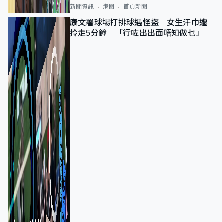
新聞資訊
港聞
首頁新聞
康文署球場打排球遇怪盜 女生汗巾遭
拎走5分鐘 「行咗出出面唔知做乜」