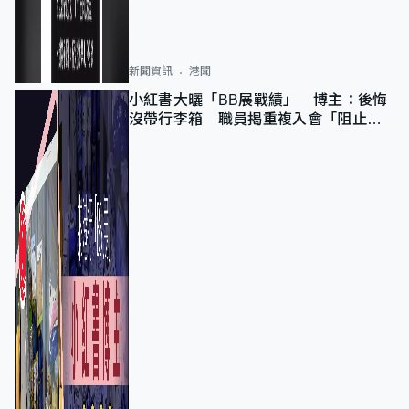
新聞資訊
港聞
小紅書大曬「BB展戰績」 博主：後悔
沒帶行李箱 職員揭重複入會「阻止唔
到」